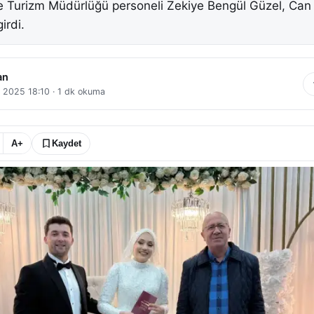
 ve Turizm Müdürlüğü personeli Zekiye Bengül Güzel, Ca
irdi.
an
l 2025 18:10
·
1
dk okuma
A+
Kaydet