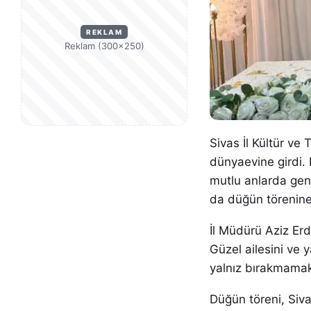
REKLAM
Reklam (300×250)
Sivas İl Kültür ve
dünyaevine girdi. 
mutlu anlarda genç
da düğün törenine 
İl Müdürü Aziz Erd
Güzel ailesini ve 
yalnız bırakmamak i
Düğün töreni, Siva