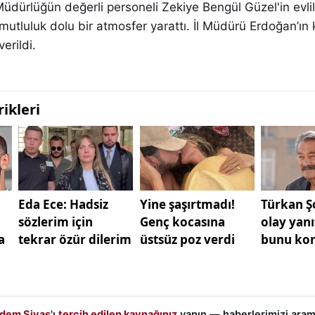
 Müdürlüğün değerli personeli Zekiye Bengül Güzel'in evlili
tluluk dolu bir atmosfer yarattı. İl Müdürü Erdoğan’ın k
erildi.
dem Sivas
'ı
tercih edilen kaynağınız
yapın — haberlerimizi ara