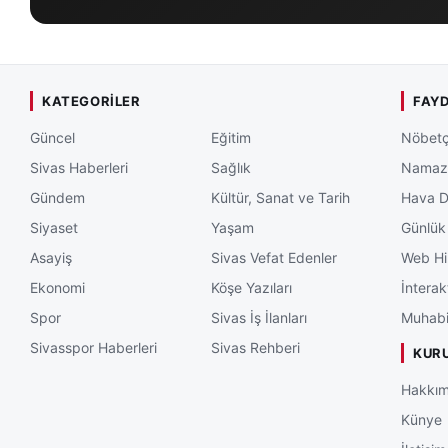
KATEGORILER
FAYD
Güncel
Eğitim
Nöbetç
Sivas Haberleri
Sağlık
Namaz 
Gündem
Kültür, Sanat ve Tarih
Hava 
Siyaset
Yaşam
Günlük
Asayiş
Sivas Vefat Edenler
Web Hi
Ekonomi
Köşe Yazıları
İnterak
Spor
Sivas İş İlanları
Muhabi
Sivasspor Haberleri
Sivas Rehberi
KUR
Hakkım
Künye