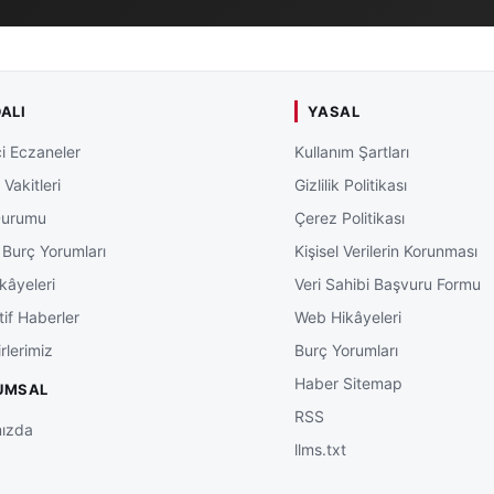
ALI
YASAL
i Eczaneler
Kullanım Şartları
Vakitleri
Gizlilik Politikası
Durumu
Çerez Politikası
 Burç Yorumları
Kişisel Verilerin Korunması
kâyeleri
Veri Sahibi Başvuru Formu
tif Haberler
Web Hikâyeleri
rlerimiz
Burç Yorumları
Haber Sitemap
UMSAL
RSS
ızda
llms.txt