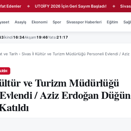
nler
UTOİFY 2026 İçin Geri Sayım Başladı!
Sivasspor'da
◆
◆
yaset
Asayiş
Ekonomi
Spor
Sivasspor Haberleri
Eğitim
Sağl
43
İkindi
16:34
Akşam
19:46
Yatsı
21:17
at ve Tarih
›
Sivas İl Kültür ve Turizm Müdürlüğü Personeli Evlendi / Azi
ARIH
Kültür ve Turizm Müdürlüğü
 Evlendi / Aziz Erdoğan Düğün
Katıldı