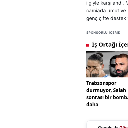
ilgiyle karşılandı.
camiada umut ve mu
genç çifte destek v
SPONSORLU IÇERIK
Google'da
Gün