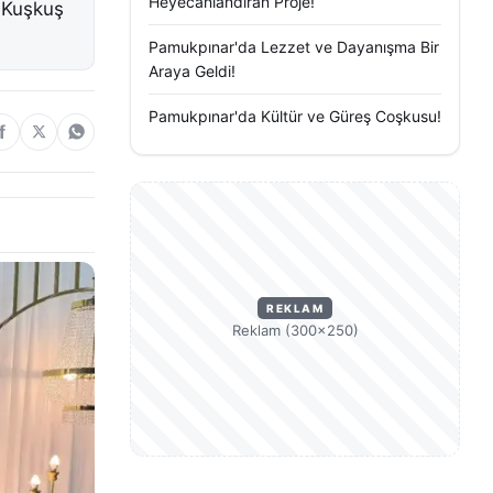
Heyecanlandıran Proje!
n Kuşkuş
Pamukpınar'da Lezzet ve Dayanışma Bir
Araya Geldi!
Pamukpınar'da Kültür ve Güreş Coşkusu!
REKLAM
Reklam (300×250)