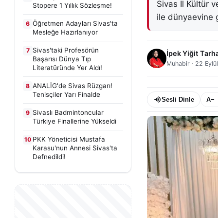
Sivas İl Kültür
Stopere 1 Yıllık Sözleşme!
ile dünyaevine g
Öğretmen Adayları Sivas'ta
6
Mesleğe Hazırlanıyor
Sivas'taki Profesörün
7
İpek Yiğit Tarh
Başarısı Dünya Tıp
Muhabir
·
22 Eylü
Literatüründe Yer Aldı!
ANALİG'de Sivas Rüzgarı!
8
Tenisçiler Yarı Finalde
Sesli Dinle
A−
Sivaslı Badmintoncular
9
Türkiye Finallerine Yükseldi
PKK Yöneticisi Mustafa
10
Karasu'nun Annesi Sivas'ta
Defnedildi!