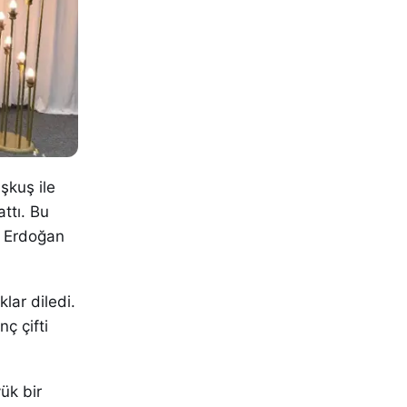
şkuş ile
ttı. Bu
z Erdoğan
lar diledi.
ç çifti
ük bir