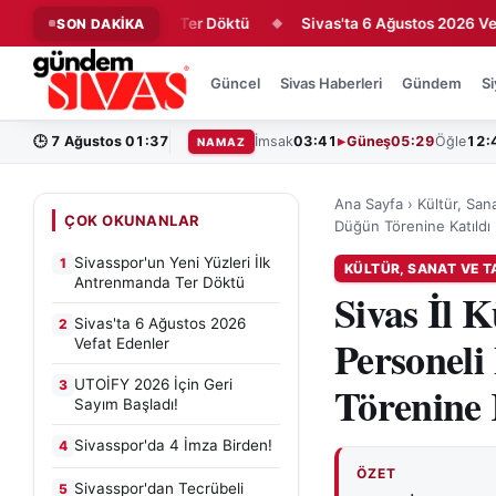
i İlk Antrenmanda Ter Döktü
Sivas'ta 6 Ağustos 2026 Vefat Ede
SON DAKİKA
◆
Güncel
Sivas Haberleri
Gündem
Si
🕒
7 Ağustos 01:37
İmsak
03:41
Güneş
05:29
Öğle
12:
NAMAZ
Ana Sayfa
›
Kültür, San
ÇOK OKUNANLAR
Düğün Törenine Katıldı
Sivasspor'un Yeni Yüzleri İlk
1
KÜLTÜR, SANAT VE T
Antrenmanda Ter Döktü
Sivas İl 
Sivas'ta 6 Ağustos 2026
2
Personeli
Vefat Edenler
UTOİFY 2026 İçin Geri
3
Törenine 
Sayım Başladı!
Sivasspor'da 4 İmza Birden!
4
ÖZET
Sivasspor'dan Tecrübeli
5