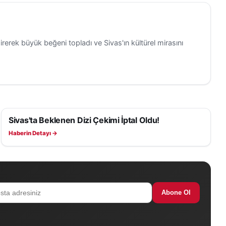
irerek büyük beğeni topladı ve Sivas'ın kültürel mirasını
Sivas'ta Beklenen Dizi Çekimi İptal Oldu!
KÜLTÜR, SANAT VE TARIH
Haberin Detayı →
Abone Ol