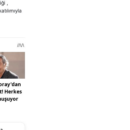
ği ,
atılımıyla
ma