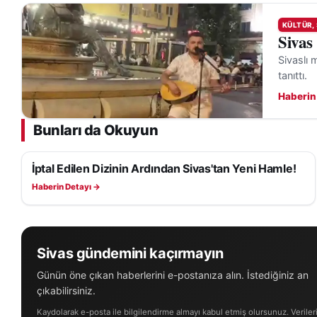
KÜLTÜR,
Sivas
Sivaslı 
tanıttı.
Haberin
Bunları da Okuyun
İptal Edilen Dizinin Ardından Sivas'tan Yeni Hamle!
KÜLTÜR, SANAT VE TARIH
Haberin Detayı →
Sivas gündemini kaçırmayın
Günün öne çıkan haberlerini e-postanıza alın. İstediğiniz an
çıkabilirsiniz.
Kaydolarak e-posta ile bilgilendirme almayı kabul etmiş olursunuz. Veriler