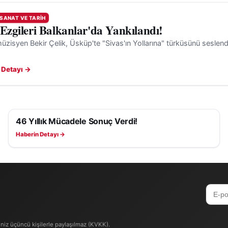
 SANAT VE TARIH
 Ezgileri Balkanlar'da Yankılandı!
müzisyen Bekir Çelik, Üsküp'te "Sivas'ın Yollarına" türküsünü seslend
 Detayı →
46 Yıllık Mücadele Sonuç Verdi!
KÜLTÜR, SANAT VE TARIH
Haberin Detayı →
iniz üçüncü kişilerle paylaşılmaz (KVKK).