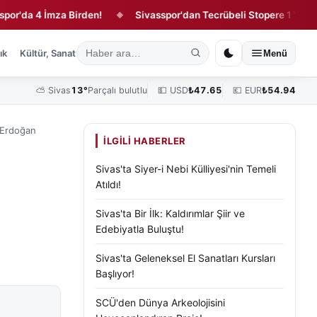
 4 İmza Birden!
Sivasspor'dan Tecrübeli Stopere 1 Yıllık Sözle
◆
ık
Kültür, Sanat ve Tarih
Yaşam
Sivas Vefat Edenler
Köşe Yazılar
Menü
⛅
Sivas
13°
Parçalı bulutlu
💵 USD
₺
47.65
💶 EUR
₺
54.94
z Erdoğan
İLGILI HABERLER
Sivas'ta Siyer-i Nebi Külliyesi'nin Temeli
Atıldı!
Sivas'ta Bir İlk: Kaldırımlar Şiir ve
Edebiyatla Buluştu!
Sivas'ta Geleneksel El Sanatları Kursları
Başlıyor!
SCÜ'den Dünya Arkeolojisini