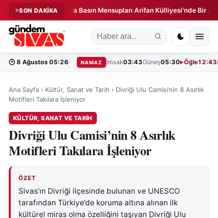
iği!
Sivas'ta Basın Mensupları Arifan Külliyesi'nde Bir Araya Ge
SON DAKİKA
◆
🕒
8 Ağustos 05:26
İmsak
03:43
Güneş
05:30
Öğle
12:43
NAMAZ
Ana Sayfa
›
Kültür, Sanat ve Tarih
›
Divriği Ulu Camisi’nin 8 Asırlık
Motifleri Takılara İşleniyor
KÜLTÜR, SANAT VE TARIH
Divriği Ulu Camisi’nin 8 Asırlık
Motifleri Takılara İşleniyor
ÖZET
Sivas’ın Divriği ilçesinde bulunan ve UNESCO
tarafından Türkiye’de koruma altına alınan ilk
kültürel miras olma özelliğini taşıyan Divriği Ulu