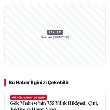
REKLAM
Reklam (300×250)
Bu Haber İlginizi Çekebilir
KÜLTÜR, SANAT VE TARIH
Gök Medrese’nin 755 Yıllık Hikâyesi: Çini,
Vakfiye ve Hayat Ağacı