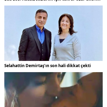
sanatının en önemli eserlerinden biri.
Bu özellikleriyle Divriği Ulu Camisi, dünya mimarlık
tarihinde eşsiz bir konuma sahiptir.
Sivas Olgunlaşma Enstitüsü’nün çalışması, Divriği
Ulu Camisi’nin motiflerini günlük hayata taşıyarak
farkındalık oluşturmayı amaçlıyor. Bu takılar, hem
turistik birer hediyelik eşya hem de kültürel kimliğin
taşıyıcısı olarak öne çıkıyor.
Vatandaşlar, satış ofislerinden hazır ürün alabiliyor
ya da kendi isteklerine göre özel sipariş verebiliyor.