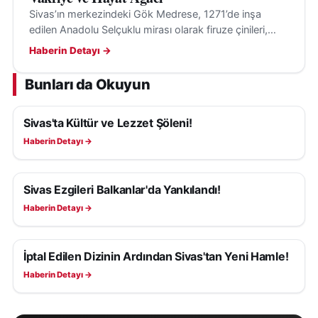
Sivas’ın merkezindeki Gök Medrese, 1271’de inşa
edilen Anadolu Selçuklu mirası olarak firuze çinileri,
anıtsal taçkapısı ve hayat ağacı motifiyle geçmişten
Haberin Detayı →
bugüne uzanıyor.
Bunları da Okuyun
Sivas'ta Kültür ve Lezzet Şöleni!
KÜLTÜR, SANAT VE TARIH
Haberin Detayı →
Sivas Ezgileri Balkanlar'da Yankılandı!
KÜLTÜR, SANAT VE TARIH
Haberin Detayı →
İptal Edilen Dizinin Ardından Sivas'tan Yeni Hamle!
KÜLTÜR, SANAT VE TARIH
Haberin Detayı →