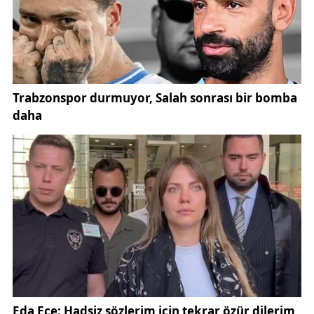
Sivas Olgunlaşma Enstitüsü Halk Bilimi usta
öğreticisi Didem Gülle , projeye dair yaptığı
açıklamada şunları söyledi:
“Divriği Ulu Cami üzerindeki motiflerin belgelenmesi
ve gelecek nesillere aktarılması için böyle bir
çalışma yaptık. Motifleri vektörel çizimlerle
hazırladık, ardından takılara işledik. İnsanlar bu
takıları hem kullanmak hem de hediye etmek için
yoğun ilgi gösteriyor.”
Gülle, ürünlerin boyutuna ve kullanılan malzemeye
göre fiyatlarının değiştiğini de sözlerine ekledi.
8 asır önce Anadolu Selçukluları döneminde inşa
edilen Divriği Ulu Camisi ve Darüşşifası , Türk-İslam