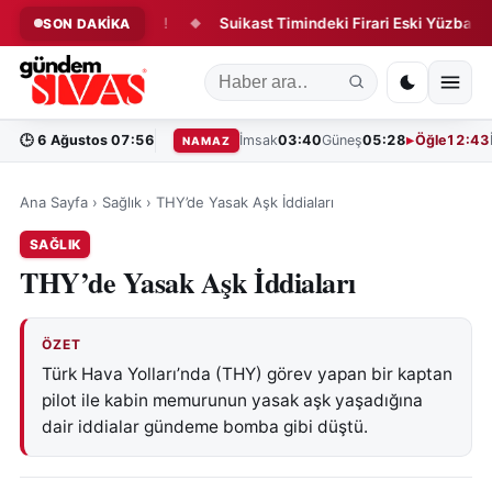
ğunda Yeni Dönem!
Suikast Timindeki Firari Eski Yüzbaşı Yaka
SON DAKİKA
◆
🕒
6 Ağustos 07:56
İmsak
03:40
Güneş
05:28
Öğle
12:43
NAMAZ
Ana Sayfa
›
Sağlık
›
THY’de Yasak Aşk İddiaları
SAĞLIK
THY’de Yasak Aşk İddiaları
ÖZET
Türk Hava Yolları’nda (THY) görev yapan bir kaptan
pilot ile kabin memurunun yasak aşk yaşadığına
dair iddialar gündeme bomba gibi düştü.