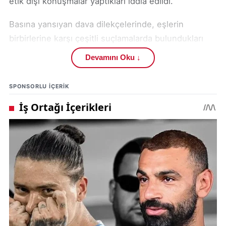
etik dışı konuşmalar yaptıkları iddia edildi.
Basına yansıyan dava dilekçelerinde, eşlerin
birbirlerine karşı çeşitli suçlamalarda bulundukları
belirtildi. Fiziksel ve psikolojik şiddet iddiaları, çocuk
Devamını Oku ↓
bakımında ilgisizlik ve evlilikte sorumlulukların yerine
getirilmemesi gibi konular mahkeme dosyalarında
SPONSORLU IÇERIK
yer aldı.
Kamuoyunda geniş yankı uyandıran iddialar sonrası
gözler Türk Hava Yolları’nın yapacağı resmi
açıklamaya çevrildi. Şirketin olayla ilgili soruşturma
başlatıp başlatmadığı merak konusu.
THY’de görevli pilot ve kabin memurunun yasak aşk
iddiaları hem boşanma davalarına hem de
kamuoyunda geniş tartışmalara yol açtı. Mahkeme
sürecinin ilerleyen günlerde daha fazla detayı ortaya