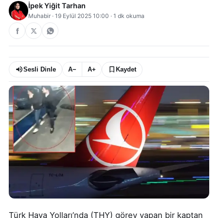
İpek Yiğit Tarhan
Muhabir
·
19 Eylül 2025 10:00
·
1
dk okuma
Sesli Dinle
A−
A+
Kaydet
Türk Hava Yolları’nda (THY) görev yapan bir kaptan