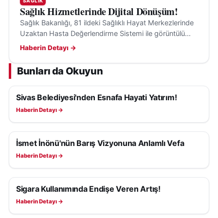
SAĞLIK
Sağlık Hizmetlerinde Dijital Dönüşüm!
Sağlık Bakanlığı, 81 ildeki Sağlıklı Hayat Merkezlerinde
Uzaktan Hasta Değerlendirme Sistemi ile görüntülü
danışmanlık hizmeti sunmaya başladı.
Haberin Detayı →
Bunları da Okuyun
Sivas Belediyesi'nden Esnafa Hayati Yatırım!
SAĞLIK
Haberin Detayı →
İsmet İnönü'nün Barış Vizyonuna Anlamlı Vefa
SAĞLIK
Haberin Detayı →
Sigara Kullanımında Endişe Veren Artış!
SAĞLIK
Haberin Detayı →