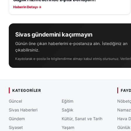
Haberin Detayı →
Sivas gündemini kaçırmayın
Günün öne çıkan haberlerini e-postanıza alın. İstediğiniz an
çıkabilirsiniz.
Kaydolarak e-posta ile bilgilendirme almayı kabul etmiş olursunuz. Veriler
KATEGORILER
FAYD
Güncel
Eğitim
Nöbetç
Sivas Haberleri
Sağlık
Namaz 
Gündem
Kültür, Sanat ve Tarih
Hava 
Siyaset
Yaşam
Günlük