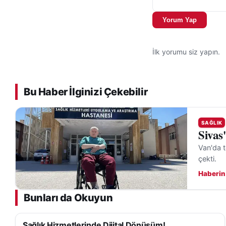
Yorum Yap
İlk yorumu siz yapın.
Bu Haber İlginizi Çekebilir
SAĞLIK
Sivas
Van'da t
çekti.
Haberin
Bunları da Okuyun
Sağlık Hizmetlerinde Dijital Dönüşüm!
SAĞLIK