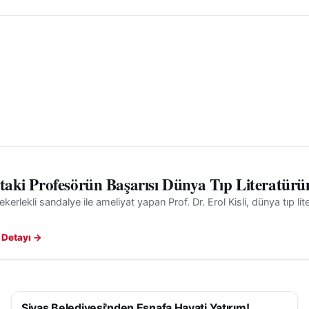
'taki Profesörün Başarısı Dünya Tıp Literatürü
ekerlekli sandalye ile ameliyat yapan Prof. Dr. Erol Kisli, dünya tıp l
 Detayı →
Sivas Belediyesi'nden Esnafa Hayati Yatırım!
SAĞLIK