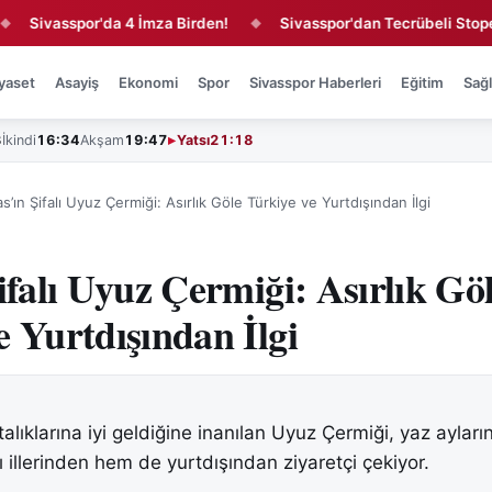
vasspor'da 4 İmza Birden!
Sivasspor'dan Tecrübeli Stopere 1 Y
◆
yaset
Asayiş
Ekonomi
Spor
Sivasspor Haberleri
Eğitim
Sağl
3
İkindi
16:34
Akşam
19:47
Yatsı
21:18
as’ın Şifalı Uyuz Çermiği: Asırlık Göle Türkiye ve Yurtdışından İlgi
ifalı Uyuz Çermiği: Asırlık Gö
e Yurtdışından İlgi
stalıklarına iyi geldiğine inanılan Uyuz Çermiği, yaz ayla
lı illerinden hem de yurtdışından ziyaretçi çekiyor.