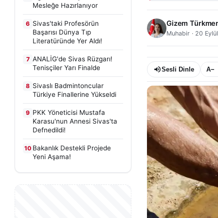
Mesleğe Hazırlanıyor
Gizem Türkme
Sivas'taki Profesörün
6
Başarısı Dünya Tıp
Muhabir
·
20 Eylü
Literatüründe Yer Aldı!
ANALİG'de Sivas Rüzgarı!
7
Tenisçiler Yarı Finalde
Sesli Dinle
A−
Sivaslı Badmintoncular
8
Türkiye Finallerine Yükseldi
PKK Yöneticisi Mustafa
9
Karasu'nun Annesi Sivas'ta
Defnedildi!
Bakanlık Destekli Projede
10
Yeni Aşama!