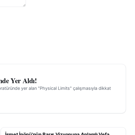
nde Yer Aldı!
iteratüründe yer alan "Physical Limits" çalışmasıyla dikkat
İsmet İnönü'nün Barış Vizyonuna Anlamlı Vefa
SAĞLIK