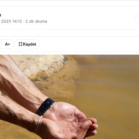
n
l 2025 14:12
·
2
dk okuma
A+
Kaydet