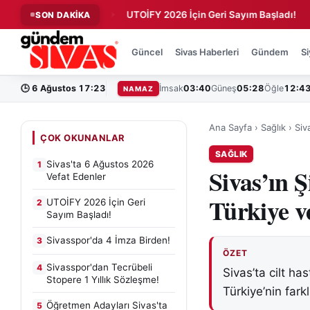
6 Vefat Edenler
UTOİFY 2026 İçin Geri Sayım Başladı!
Si
SON DAKİKA
◆
◆
Güncel
Sivas Haberleri
Gündem
Si
🕒
6 Ağustos 17:23
İmsak
03:40
Güneş
05:28
Öğle
12:4
NAMAZ
Ana Sayfa
›
Sağlık
›
Siv
ÇOK OKUNANLAR
SAĞLIK
Sivas'ta 6 Ağustos 2026
1
Sivas’ın Ş
Vefat Edenler
Türkiye v
UTOİFY 2026 İçin Geri
2
Sayım Başladı!
Sivasspor'da 4 İmza Birden!
3
ÖZET
Sivasspor'dan Tecrübeli
4
Sivas’ta cilt ha
Stopere 1 Yıllık Sözleşme!
Türkiye’nin fark
Öğretmen Adayları Sivas'ta
5