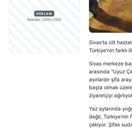
REKLAM
Reklam (300×250)
Sivas’ta cilt hasta
Türkiye’nin farklı 
Sivas merkeze bağ
arasında “Uyuz Çe
asırlardır şifa ara
başta olmak üzere b
ziyaretçiyi ağırlıyor
Yaz aylarında yoğ
değil, Türkiye’nin 
çekiyor. Şifalı sud