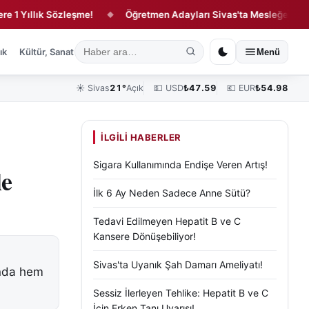
ıllık Sözleşme!
Öğretmen Adayları Sivas'ta Mesleğe Hazırlanıy
◆
ık
Kültür, Sanat ve Tarih
Yaşam
Sivas Vefat Edenler
Köşe Yazılar
Menü
☀️
Sivas
21°
Açık
💵 USD
₺
47.59
💶 EUR
₺
54.98
İLGILI HABERLER
Sigara Kullanımında Endişe Veren Artış!
le
İlk 6 Ay Neden Sadece Anne Sütü?
Tedavi Edilmeyen Hepatit B ve C
Kansere Dönüşebiliyor!
Sivas'ta Uyanık Şah Damarı Ameliyatı!
rında hem
Sessiz İlerleyen Tehlike: Hepatit B ve C
İçin Erken Tanı Uyarısı!