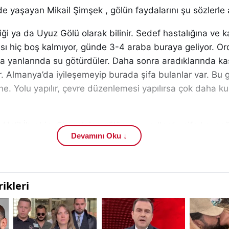
e yaşayan Mikail Şimşek , gölün faydalarını şu sözlerle a
i ya da Uyuz Gölü olarak bilinir. Sedef hastalığına ve ka
ası hiç boş kalmıyor, günde 3-4 araba buraya geliyor. O
ta yanlarında su götürdüler. Daha sonra aradıklarında kaş
er. Almanya’da iyileşemeyip burada şifa bulanlar var. Bu 
e. Yolu yapılır, çevre düzenlemesi yapılırsa çok daha kul
 Halil İbrahim Şimşek ise gölün uzun yıllardır şifa kayna
Devamını Oku ↓
leri kullandı:
Uyuz Çermik olarak bilinir. Yazın çok kalabalık oluyor ve 
uklarını söylüyorlar. Avrupa’da birçok doktora gidip iyile
 gören kişiler var. Doğal bir ortamı ve temiz havası var
çin kadınlar göle girmekte zorlanıyor. Buraya banyo ve h
leme yapılırsa çok daha faydalı olur.”