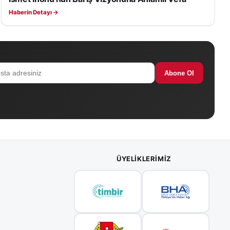
Haberin Detayı →
Abone Ol
ÜYELIKLERIMIZ