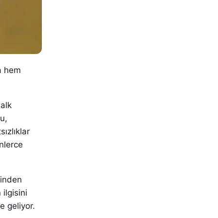
da hem
alk
u,
sızlıklar
inlerce
sinden
ilgisini
e geliyor.