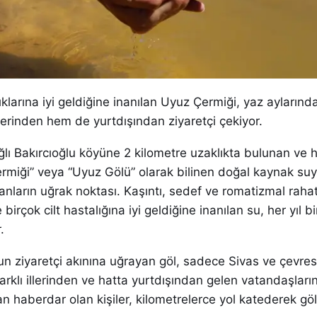
lıklarına iyi geldiğine inanılan Uyuz Çermiği, yaz ayların
illerinden hem de yurtdışından ziyaretçi çekiyor.
lı Bakırcıoğlu köyüne 2 kilometre uzaklıkta bulunan ve h
rmiği” veya “Uyuz Gölü” olarak bilinen doğal kaynak suy
yanların uğrak noktası. Kaşıntı, sedef ve romatizmal rahat
irçok cilt hastalığına iyi geldiğine inanılan su, her yıl b
.
un ziyaretçi akınına uğrayan göl, sadece Sivas ve çevre
farklı illerinden ve hatta yurtdışından gelen vatandaşların 
an haberdar olan kişiler, kilometrelerce yol katederek göl