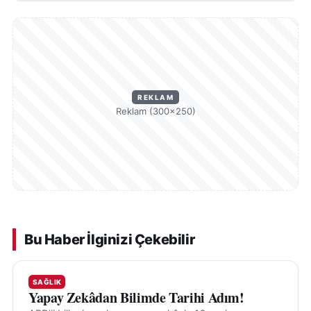
cennet olsun inşallah."
REKLAM
Reklam (300×250)
Bu Haber İlginizi Çekebilir
SAĞLIK
Yapay Zekâdan Bilimde Tarihi Adım!