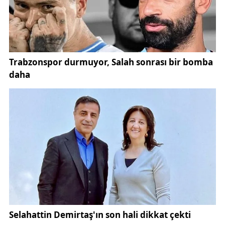
topraklar üzerinde asla bir daha böyle bir operasyon
yapılmasına, aziz milletimizin her bir ferdinin
birliğinin, beraberliğinin bozulmasına asla müsaade
etmeyeceğiz. Biliyoruz, görüyoruz ve takip
ediyoruz. Burada gördüğünüz gibi bir ve beraber
olarak tüm Sivaslı hemşehrilerimizle nasıl o günkü
oynanan oyunları bugüne kadar boşa çıkarttıysak,
beraberliğimizi devam ettirdiysek bundan sonra da
devam ettireceğiz"
dedi.
"Oynanan oyunları görmeliyiz"
Konuşmasında 'terörsüz Türkiye' sürecine değinen
Güler, ülkede her ferdin oynanan oyunları görmesi
gerektiği ifade ederek,