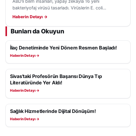
ABD'li bilim insanları, yapay zekâyla 16 yeni
bakteriyofaj virüsü tasarladı. Virüslerin E. coli
bakterilerini hedef aldığı ve insanlara tehdit
Haberin Detayı →
oluşturmadığı belirtildi.
Bunları da Okuyun
İlaç Denetiminde Yeni Dönem Resmen Başladı!
SAĞLIK
Haberin Detayı →
Sivas'taki Profesörün Başarısı Dünya Tıp
SAĞLIK
Literatüründe Yer Aldı!
Haberin Detayı →
Sağlık Hizmetlerinde Dijital Dönüşüm!
SAĞLIK
Haberin Detayı →