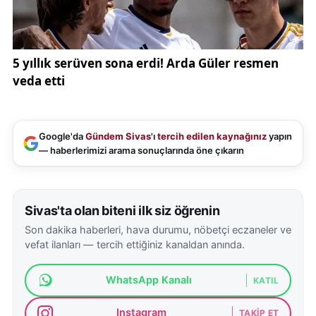
olmalı, oynanan oyunları görmeli"
dedi.
"Bizim Alevi-Sünni diye bir ayrımımız yok"
Ülkede Alevi-Sünni diye bir ayrım olmadığını
vurgulayan Güler,
Google'da
Gündem Sivas
'ı
tercih edilen kaynağınız
yapın
— haberlerimizi arama sonuçlarında öne çıkarın
"Görüyorsunuz kuzeyimizde bir Rusya-Ukrayna
savaşı yıllardır devam ediyor. On binlerce insan
ölmüş, milyonlarca insan topraklarını terk etmiş.
Sivas'ta olan biteni ilk siz öğrenin
Yine güneyimizde büyük riskler var. Daha yakın
Son dakika haberleri, hava durumu, nöbetçi eczaneler ve
zamanda katil İsrail'in İran'a saldırıları var. Durduk
vefat ilanları — tercih ettiğiniz kanaldan anında.
yere bir anda, oldubittiyle, bir gece vakti. Bir
bağımsız egemen bir devlete saldırabiliyor.
WhatsApp Kanalı
KATIL
Uluslararası hukuk ayaklar altına alınabiliyor.
Birleşmiş Milletler kararları yok sayılabiliyor.
Instagram
TAKIP ET