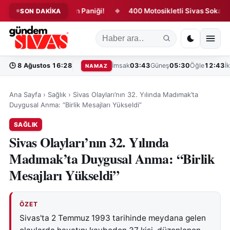
’ta ATM’de Yangın Paniği!
400 Motosikletli Sivas Sokaklarında
SON DAKİKA
◆
🕒
8 Ağustos 16:28
İmsak
03:43
Güneş
05:30
Öğle
12:43
İ
NAMAZ
Ana Sayfa
›
Sağlık
›
Sivas Olayları’nın 32. Yılında Madımak’ta
Duygusal Anma: “Birlik Mesajları Yükseldi”
SAĞLIK
Sivas Olayları’nın 32. Yılında
Madımak’ta Duygusal Anma: “Birlik
Mesajları Yükseldi”
ÖZET
Sivas'ta 2 Temmuz 1993 tarihinde meydana gelen