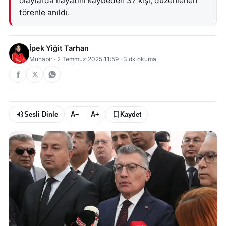
olaylarda hayatını kaybeden 37 kişi, düzenlenen
törenle anıldı.
İpek Yiğit Tarhan
Muhabir
·
2 Temmuz 2025 11:59
·
3
dk okuma
Sesli Dinle
A−
A+
Kaydet