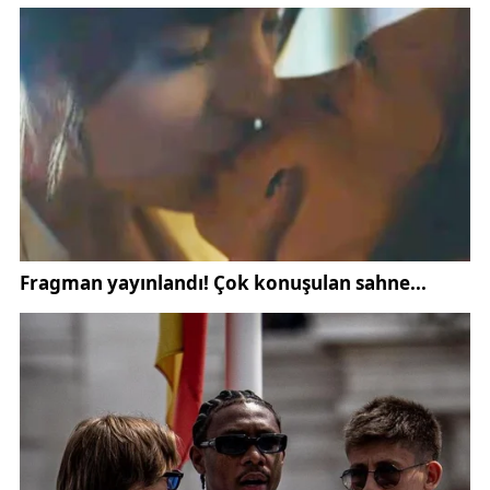
"Bakın son günlerde Sayın Cumhurbaşkanımızın
liderliğinde ortaya koyduğumuz bir aynı zamanda
duruş var. O da nedir? Terörsüz Türkiye. Yani bu
topraklarda huzurun, birliğin, beraberliğin devamı
için, kurulması için ve şiddetin ve silahın asla bu
topraklarda bir daha adının konuşulmaması için bir
çalışma yürütülüyor. Büyük fedakarlıklarla
kazandığımız bu değerleri mutlaka korumamız lazım.
İnşallah koruyacağız. 86 milyon aziz milletimizin her
bir ferdinin zarar görmemesi, birliğini, beraberliğini
muhafaza etmesi, kardeşçe bu topraklarda, huzur
içerisinde yaşaması için biz her türlü çalışmayı, her
türlü gayreti, çabayı sarf edeceğiz. Bunu da buradan
açıkça söylemek isterim. Ama uyanık olacağız. Aziz
milletimizin her bir ferdi bu konularda çok duyarlı