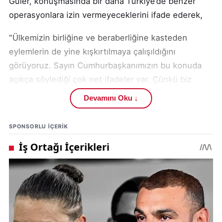
Güler, konuşmasında bir daha Türkiye’de benzer
operasyonlara izin vermeyeceklerini ifade ederek,
"Ülkemizin birliğine ve beraberliğine kasteden
eylemlerin de yine kışkırtılmaya çalışıldığını
görüyoruz. Sayın Cumhurbaşkanımızın bu konuda
açıkça söylediği çok net ifadeler var. Çünkü biz
biliyoruz ki Anadolu bize emanet edilen, bu coğrafya
Devamını Oku ↓
ki merkezinde bulunan, şehrimiz, kadim şehrimiz,
sultan şehrimiz Selçuklu‘ya başkentlik yapan bu
SPONSORLU IÇERIK
şehrimizde o tarihte de birilerinin farklı hesapları
vardı vatandaşlarımızı, aziz milletimizi birbirine
düşürecek. O günün şartlarında buna Alevi-Sünni
dediler. Türk-Kürt dediler, sağcı-solcu dediler.
Bugün de laik-anti laik veya karşıtlık üzerine yine
bazı provokasyonlara girişilen eylemleri görüyoruz.
Bunu açıkça burada söylemek isterim. Bizler bu