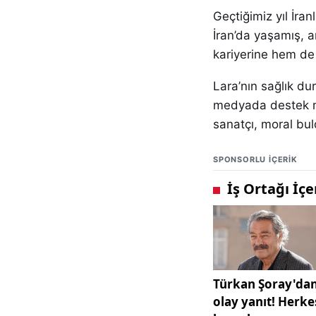
Geçtiğimiz yıl İra
İran’da yaşamış, 
kariyerine hem de 
Lara’nın sağlık du
medyada destek me
sanatçı, moral bul
SPONSORLU IÇERIK