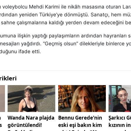
nlı voleybolcu Mehdi Karimi ile nikâh masasına oturan Lara
ardından yeniden Türkiye’ye dönmüştü. Sanatçı, hem mü
sahne çalışmalarına kaldığı yerden devam edeceğini beli
rumuna ilişkin yaptığı paylaşımların ardından hayranları 
sajları yağdırdı. “Geçmiş olsun” dilekleriyle binlerce y
duğunu ifade etti.