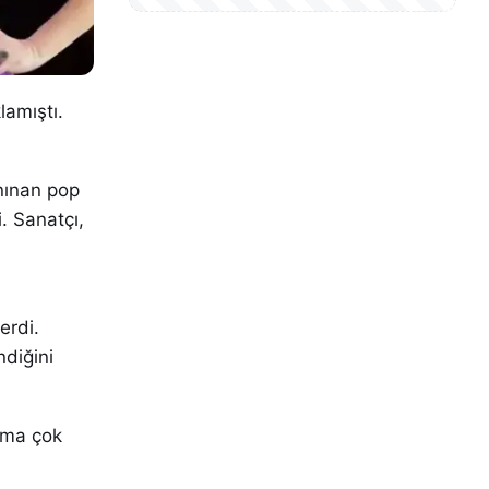
lamıştı.
anınan pop
. Sanatçı,
u
erdi.
ndiğini
ama çok