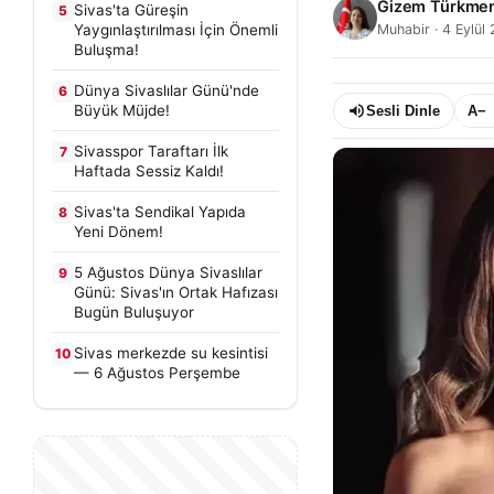
Gizem Türkme
Sivas'ta Güreşin
5
Yaygınlaştırılması İçin Önemli
Muhabir
·
4 Eylül
Buluşma!
Dünya Sivaslılar Günü'nde
6
Büyük Müjde!
Sesli Dinle
A−
Sivasspor Taraftarı İlk
7
Haftada Sessiz Kaldı!
Sivas'ta Sendikal Yapıda
8
Yeni Dönem!
5 Ağustos Dünya Sivaslılar
9
Günü: Sivas'ın Ortak Hafızası
Bugün Buluşuyor
Sivas merkezde su kesintisi
10
— 6 Ağustos Perşembe