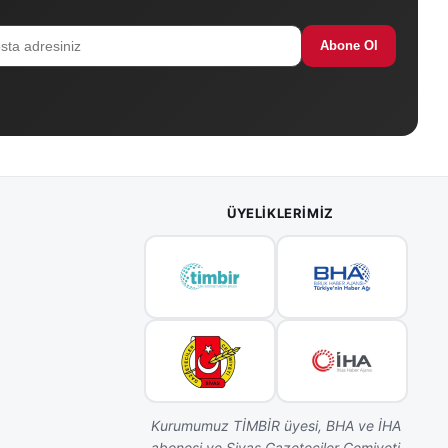
Abone Ol
ÜYELIKLERIMIZ
Kurumumuz TİMBİR üyesi, BHA ve İHA
abonesi ve Sivas Gazeteciler Cemiyeti