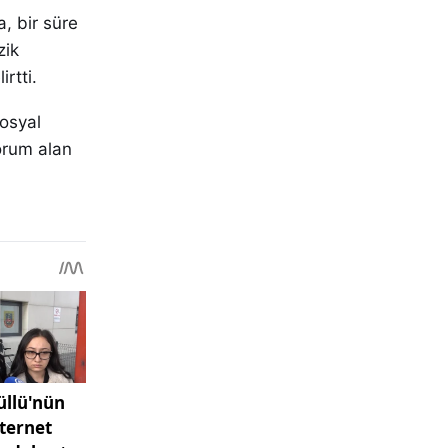
, bir süre
zik
rtti.
sosyal
orum alan