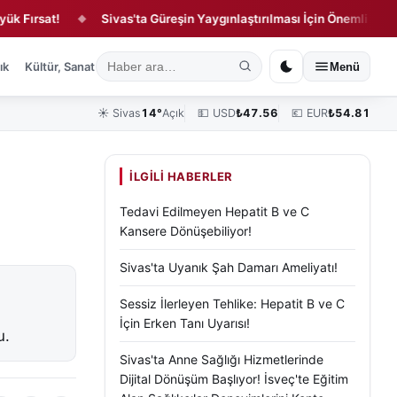
sat!
Sivas'ta Güreşin Yaygınlaştırılması İçin Önemli Buluşma!
◆
ık
Kültür, Sanat ve Tarih
Yaşam
Sivas Vefat Edenler
Köşe Yazılar
Menü
☀️
Sivas
14°
Açık
💵 USD
₺
47.56
💶 EUR
₺
54.81
İLGILI HABERLER
Tedavi Edilmeyen Hepatit B ve C
Kansere Dönüşebiliyor!
Sivas'ta Uyanık Şah Damarı Ameliyatı!
Sessiz İlerleyen Tehlike: Hepatit B ve C
İçin Erken Tanı Uyarısı!
u.
Sivas'ta Anne Sağlığı Hizmetlerinde
Dijital Dönüşüm Başlıyor! İsveç'te Eğitim