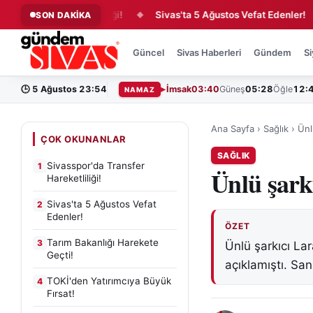
ransfer Hareketliliği!
Sivas'ta 5 Ağustos Vefat Edenler!
SON DAKİKA
◆
◆
Güncel
Sivas Haberleri
Gündem
Si
🕒
5 Ağustos 23:54
İmsak
03:40
Güneş
05:28
Öğle
12:
NAMAZ
Ana Sayfa
›
Sağlık
›
Ünl
ÇOK OKUNANLAR
SAĞLIK
Sivasspor'da Transfer
1
Ünlü şark
Hareketliliği!
Sivas'ta 5 Ağustos Vefat
2
Edenler!
ÖZET
Tarım Bakanlığı Harekete
3
Ünlü şarkıcı Lar
Geçti!
açıklamıştı. San
TOKİ'den Yatırımcıya Büyük
4
Fırsat!