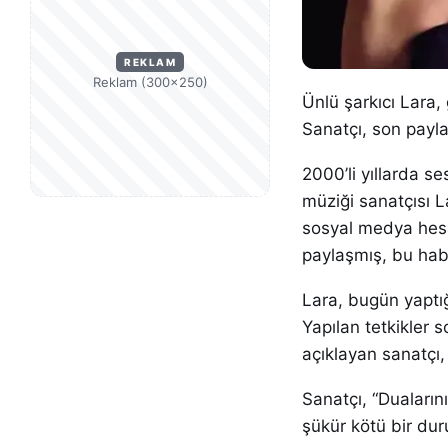
REKLAM
Reklam (300×250)
Ünlü şarkıcı Lara, 
Sanatçı, son payla
2000’li yıllarda s
müziği sanatçısı L
sosyal medya hes
paylaşmış, bu habe
Lara, bugün yaptığ
Yapılan tetkikler 
açıklayan sanatçı,
Sanatçı, “Duaları
şükür kötü bir dur