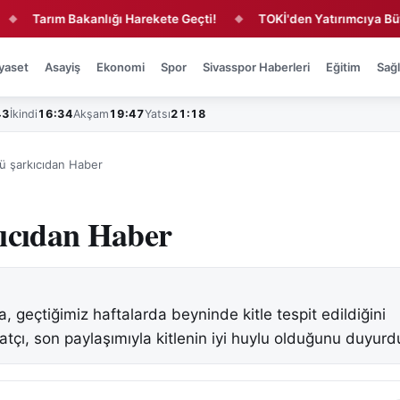
Tarım Bakanlığı Harekete Geçti!
TOKİ'den Yatırımcıya Büyük Fır
◆
yaset
Asayiş
Ekonomi
Spor
Sivasspor Haberleri
Eğitim
Sağl
43
İkindi
16:34
Akşam
19:47
Yatsı
21:18
ü şarkıcıdan Haber
ıcıdan Haber
a, geçtiğimiz haftalarda beyninde kitle tespit edildiğini
atçı, son paylaşımıyla kitlenin iyi huylu olduğunu duyurd