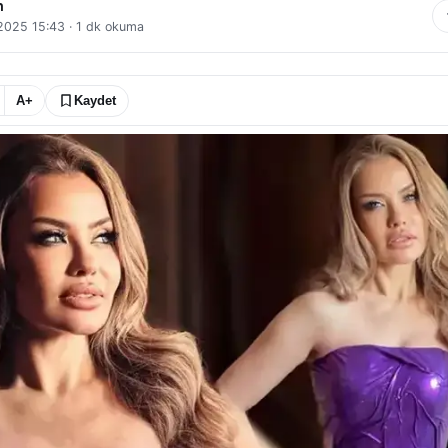
n
 2025 15:43
·
1
dk okuma
A+
Kaydet