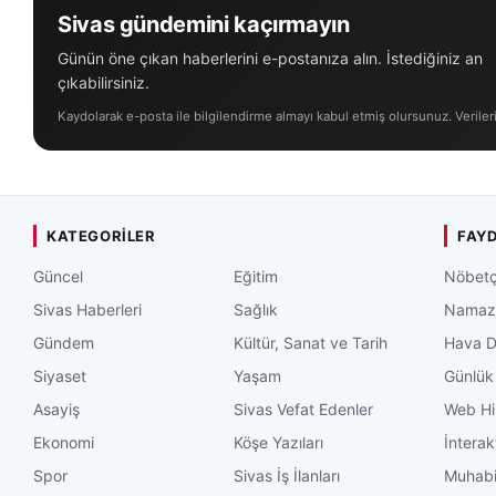
Sivas gündemini kaçırmayın
Günün öne çıkan haberlerini e-postanıza alın. İstediğiniz an
çıkabilirsiniz.
Kaydolarak e-posta ile bilgilendirme almayı kabul etmiş olursunuz. Veriler
KATEGORILER
FAYD
Güncel
Eğitim
Nöbetç
Sivas Haberleri
Sağlık
Namaz 
Gündem
Kültür, Sanat ve Tarih
Hava 
Siyaset
Yaşam
Günlük
Asayiş
Sivas Vefat Edenler
Web Hi
Ekonomi
Köşe Yazıları
İnterak
Spor
Sivas İş İlanları
Muhabi