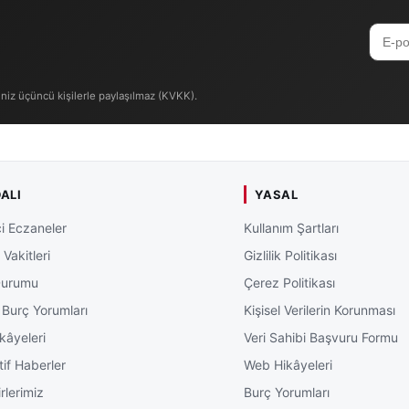
iniz üçüncü kişilerle paylaşılmaz (KVKK).
ALI
YASAL
i Eczaneler
Kullanım Şartları
Vakitleri
Gizlilik Politikası
Durumu
Çerez Politikası
 Burç Yorumları
Kişisel Verilerin Korunması
kâyeleri
Veri Sahibi Başvuru Formu
tif Haberler
Web Hikâyeleri
rlerimiz
Burç Yorumları