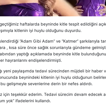
geçtiğimiz haftalarda beyninde kitle tespit edildiğini açık
şımıyla kitlenin iyi huylu olduğunu duyurdu.
eslendirdiği “Adam Gibi Adam” ve “Katmer” şarkılarıyla t
ara , kısa süre önce sağlık sorunlarıyla gündeme gelmişti
abından yaptığı açıklamada beyninde kitle bulunduğun
r hayranlarını endişelendirmişti.
ı yeni paylaşımda tedavi sürecinden müjdeli bir haber v
sonucunda beynindeki kitlenin iyi huylu olduğunun belirle
 bu gelişmeyle sevenlerine derin bir nefes aldırdı.
nız için teşekkür ederim. Tedavi sürecim devam edecek 
um yok” ifadelerini kullandı.