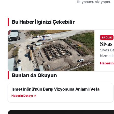
İlk yorumu siz yapın.
Bu Haber İlginizi Çekebilir
SAĞLIK
Sivas
Sivas Be
hizmetle
Haberin
Bunları da Okuyun
İsmet İnönü'nün Barış Vizyonuna Anlamlı Vefa
SAĞLIK
Haberin Detayı →