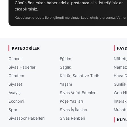
Günün öne çıkan haberlerini e-postanıza alın. İstediğiniz an
çıkabilirsiniz.
Kaydolarak e-posta ile bilgilendirme almayı kabul etmiş olursunuz. Veriler
KATEGORILER
FAYD
Güncel
Eğitim
Nöbetç
Sivas Haberleri
Sağlık
Namaz 
Gündem
Kültür, Sanat ve Tarih
Hava 
Siyaset
Yaşam
Günlük
Asayiş
Sivas Vefat Edenler
Web Hi
Ekonomi
Köşe Yazıları
İnterak
Spor
Sivas İş İlanları
Muhabi
Sivasspor Haberleri
Sivas Rehberi
KUR