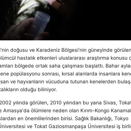
i'nin doğusu ve Karadeniz Bölgesi'nin güneyinde görülen
lümcül hastalık etkenleri uluslararası araştırma konusu 
mları bölgede ortak saha çalışması başlattı. Bahar aylar
kene popülasyonu sonrası, kırsal alanlarda insanlara ken
. İnsan ve hayvanların vücuduna tutunan kenelerden bulaş
lıkların olduğu biliniyor.
 2002 yılında görülen, 2010 yılından bu yana Sivas, Tokat
e Amasya'da ölümlere neden olan Kırım-Kongo Kanamalı
lardan en önemlilerinden birisi. Sağlık Bakanlığı, Tokyo
Üniversitesi ve Tokat Gaziosmanpaşa Üniversitesi iş birliğ