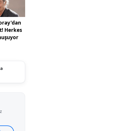
anlara
arından
lümünden
likle 3
 dağılımına
ma
i
iz