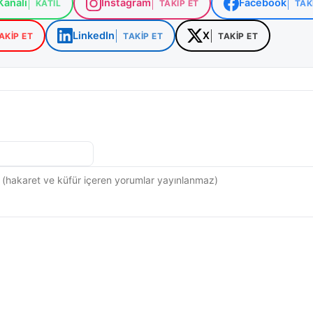
analı
Instagram
Facebook
KATIL
TAKIP ET
TAK
LinkedIn
X
AKIP ET
TAKIP ET
TAKIP ET