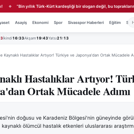
“Bin yıllık Türk-Kürt kardeşliği bir slogan değil, bu toprakların gerçeğ
yaset
Asayiş
Ekonomi
Spor
Sivasspor Haberleri
Eğitim
Sağl
43
İkindi
16:33
Akşam
19:43
Yatsı
21:13
e Kaynaklı Hastalıklar Artıyor! Türkiye ve Japonya'dan Ortak Mücadele A
aklı Hastalıklar Artıyor! Tür
ya'dan Ortak Mücadele Adımı
esi'nin doğusu ve Karadeniz Bölgesi'nin güneyinde görü
 kaynaklı ölümcül hastalık etkenleri uluslararası araştır