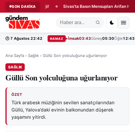
inde Yangın Paniği!
Sivas'ta Basın Mensupları Arifan Külliyesi'
SON DAKİKA
◆
🕒
7 Ağustos 22:42
İmsak
03:43
Güneş
05:30
Öğle
12:43
NAMAZ
Ana Sayfa
›
Sağlık
›
Güllü Son yolculuğuna uğurlanıyor
SAĞLIK
Güllü Son yolculuğuna uğurlanıyor
ÖZET
Türk arabesk müziğinin sevilen sanatçılarından
Güllü, Yalova’daki evinin balkonundan düşerek
yaşamını yitirdi.