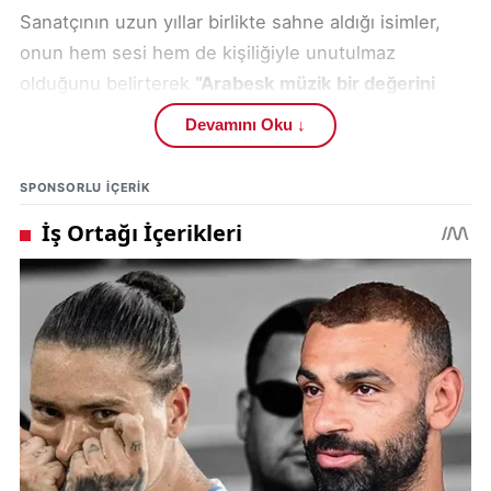
Sanatçının uzun yıllar birlikte sahne aldığı isimler,
onun hem sesi hem de kişiliğiyle unutulmaz
olduğunu belirterek
“Arabesk müzik bir değerini
kaybetti”
ifadelerini kullandı.
Devamını Oku ↓
Güllü’nün cenazesi, Tuzla’daki
Sultan 1. Ahmet
SPONSORLU IÇERIK
Camii
’nde kılınan öğle namazının ardından toprağa
verildi. Törene sanatçının ailesi, yakın dostları ve
sanat camiasından çok sayıda ünlü isim katıldı.
Tören boyunca gözyaşları sel olurken, sanatçının
kızı
Tuyan Ülkem
tabut başında fenalaşarak bayıldı.
Oğlu
Tuğberk Yavuz
ise ayakta durmakta zorlandı.
Güllü’nün 2002 yılında boşandığı eski eşi
Gürol
Gülter
de cenazeye katıldı.
Anne acısına dayanamayan Tuyan, babasına