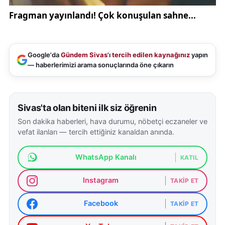
Kaynak:
SonDakika
Google'da
Gündem Sivas
'ı
tercih edilen kaynağınız
yapın
— haberlerimizi arama sonuçlarında öne çıkarın
Sivas'ta olan biteni ilk siz öğrenin
Son dakika haberleri, hava durumu, nöbetçi eczaneler ve
vefat ilanları — tercih ettiğiniz kanaldan anında.
WhatsApp Kanalı
KATIL
Instagram
TAKIP ET
Facebook
TAKIP ET