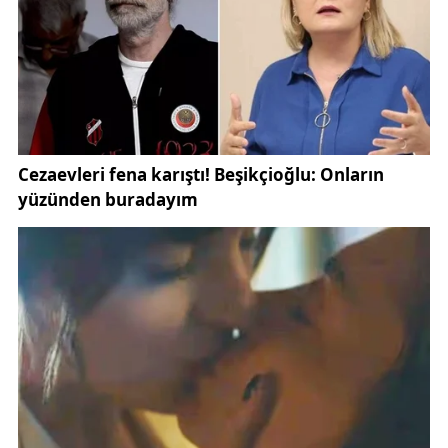
Sevenleri, Güllü’yü
“sesiyle olduğu kadar
insanlığıyla da değerli bir sanatçı”
olarak andı.
Sosyal medyada yapılan binlerce paylaşımda
sanatçının sesiyle büyüyen, şarkılarıyla teselli bulan
insanlar duygularını dile getirdi.
Güllü’nün vefatı, arabesk müzikte kadın
yorumcuların önemini bir kez daha gündeme taşıdı.
Zeki Müren, Müslüm Gürses, İbrahim Tatlıses gibi
usta isimlerle aynı dönemde sahne alan Güllü,
kadın
sanatçıların arabesk müziğe kattığı güçlü
yorumun
en önemli örneklerinden biri olarak
anılıyor.
Sanatçının ardından hayranları,
“Güllü’nün sesi asla
unutulmayacak”
yorumlarını yaptı.