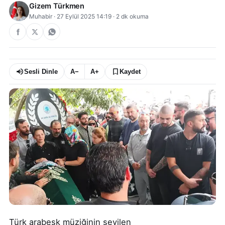
Gizem Türkmen
Muhabir
·
27 Eylül 2025 14:19
·
2
dk okuma
Sesli Dinle
A−
A+
Kaydet
Türk arabesk müziğinin sevilen