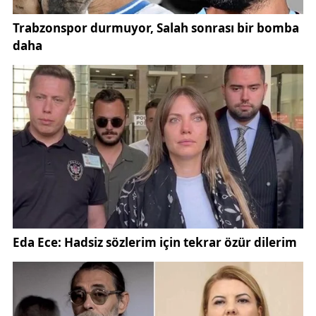
sarılarak
“Annem gitti baba”
sözleriyle gözyaşlarına
boğuldu. Bu an, cenazeye katılan herkesi derinden
etkiledi.
Gerçek adı
Gülseren Gültekin
olan sanatçı Güllü,
arabesk müziğe damga vuran kadın seslerden
biriydi. Çıkardığı albümler ve sahne
performanslarıyla tanınan sanatçı, müzik kariyerine
genç yaşlarda adım attı.
Özellikle “Oyuncak Gibi” ve “Benden Bu Kadar” gibi
şarkılarıyla hafızalara kazınan sanatçı, güçlü sesi ve
sahne duruşuyla arabesk müziğin unutulmaz
temsilcilerinden biri oldu.
Cenaze törenine katılan hayranları, sanatçının
tabutunun başında dualar ederek gözyaşı döktü.