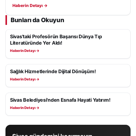
kılavuzları, belirli şartlarla değerlendirmeye alınabilecek.
Haberin Detayı →
Bunları da Okuyun
Sivas'taki Profesörün Başarısı Dünya Tıp
SAĞLIK
Literatüründe Yer Aldı!
Haberin Detayı →
Sağlık Hizmetlerinde Dijital Dönüşüm!
SAĞLIK
Haberin Detayı →
Sivas Belediyesi'nden Esnafa Hayati Yatırım!
SAĞLIK
Haberin Detayı →