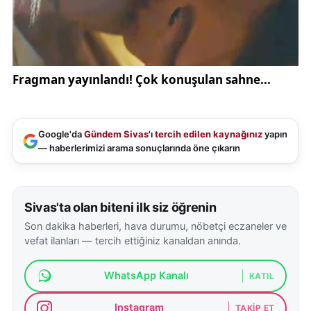
yapısını
da yansıtıyor.
Erzincan’ın açıklaması sonrası sosyal medyada çok
sayıda kullanıcı fikirlerini dile getirdi. Kimileri
sanatçının sözlerini desteklerken, kimileri ise “tek
dil” vurgusunu eleştirdi. Tartışma, özellikle Alevi
toplumunun kültürel kimliği ve ibadet pratiği
bağlamında yoğun bir şekilde devam ediyor.
Google'da
Gündem Sivas
'ı
tercih edilen kaynağınız
yapın
— haberlerimizi arama sonuçlarında öne çıkarın
Kaynak:
SonDakika
Sivas'ta olan biteni ilk siz öğrenin
Son dakika haberleri, hava durumu, nöbetçi eczaneler ve
vefat ilanları — tercih ettiğiniz kanaldan anında.
WhatsApp Kanalı
KATIL
Instagram
TAKIP ET