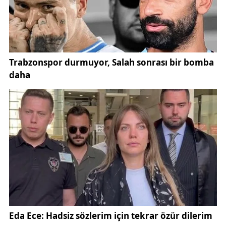
eşliğinde söylenen deyişlere vurgu yaptığını ifade
etti: *“İbadet dili derken cemlerde bağlama eşliğinde
söylenen deyişlerin Türkçe olmasından söz ettim.
Bu benim kişisel görüşüm değil, halkın tercihi.
Sözlerim çarpıtılıyor. Bu ülkenin en büyük hastalığı
ırkçılıktır.”*
Erzincan’ın bu açıklaması, tartışmaların daha da
büyümesini engellemeyi amaçlasa da farklı görüşler
kamuoyunda dile getirilmeye devam etti.
Alevi toplumunun sevilen sanatçılarından
Sabahat
Akkiraz
, sosyal medya hesabından yaptığı
paylaşımda Erdal Erzincan’a destek verdi. Akkiraz,
tartışmaların siyasete çekildiğini savunarak şu
ifadeleri kullandı: *“Erdal Erzincan doğruyu söylüyor.