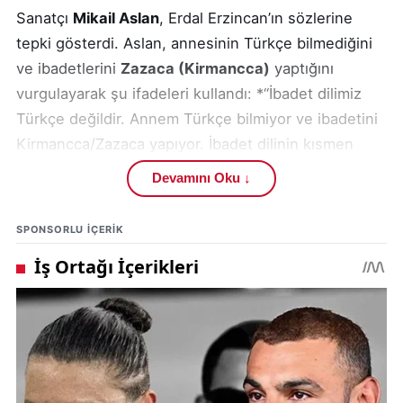
Sanatçı
Mikail Aslan
, Erdal Erzincan’ın sözlerine
tepki gösterdi. Aslan, annesinin Türkçe bilmediğini
ve ibadetlerini
Zazaca (Kirmancca)
yaptığını
vurgulayarak şu ifadeleri kullandı: *“İbadet dilimiz
Türkçe değildir. Annem Türkçe bilmiyor ve ibadetini
Kirmancca/Zazaca yapıyor. İbadet dilinin kısmen
Türkçeleşmesi, Cumhuriyet sonrasındaki
Devamını Oku ↓
asimilasyon politikalarıyla gerçekleşen bir durumdur.
Onlarca beyitini söylediğiniz Davut Sulari’nin ibadet
SPONSORLU IÇERIK
dilini merak edenler, kayıtları açıp dinlesin.”*
Bu sözler, Alevi toplumunda
dil ve kimlik
tartışmasını
yeniden gündeme taşıdı.
Gelen yoğun tepkilerin ardından
Erdal Erzincan
yeni
bir açıklama yaparak yanlış anlaşılmak istemediğini
söyledi. Erzincan, sözlerinin cemlerde bağlama