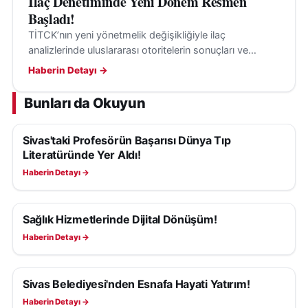
İlaç Denetiminde Yeni Dönem Resmen
Başladı!
TİTCK’nın yeni yönetmelik değişikliğiyle ilaç
analizlerinde uluslararası otoritelerin sonuçları ve
kılavuzları, belirli şartlarla değerlendirmeye alınabilecek.
Haberin Detayı →
Bunları da Okuyun
Sivas'taki Profesörün Başarısı Dünya Tıp
SAĞLIK
Literatüründe Yer Aldı!
Haberin Detayı →
Sağlık Hizmetlerinde Dijital Dönüşüm!
SAĞLIK
Haberin Detayı →
Sivas Belediyesi'nden Esnafa Hayati Yatırım!
SAĞLIK
Haberin Detayı →