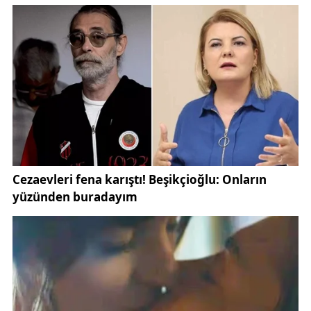
Kimsenin Alevilik umurunda değil, herkes siyaset
peşinde. Erdal da o deryadır.”*
Akkiraz’ın bu sözleri, Alevi toplumundaki farklı
yaklaşımları gözler önüne sererken, tartışmayı bir
kez daha gündemin merkezine taşıdı.
Alevilikte ibadetlerin dili konusu, tarih boyunca farklı
görüşlerin dile getirildiği bir alan olmuştur. Kimi
araştırmacılar,
Türkçe deyişlerin cemlerde ağırlıkta
olduğunu
belirtirken; bazı kesimler
Zazaca, Kürtçe
ve diğer dillerin de ibadetlerde kullanıldığını
ifade
ediyor.
Kültürel çeşitliliğiyle bilinen Alevilik geleneği, farklı
bölgelerde farklı dillerde sürdürülmüş olup, bu
durum
Türkiye’nin çok dilli ve çok kültürlü