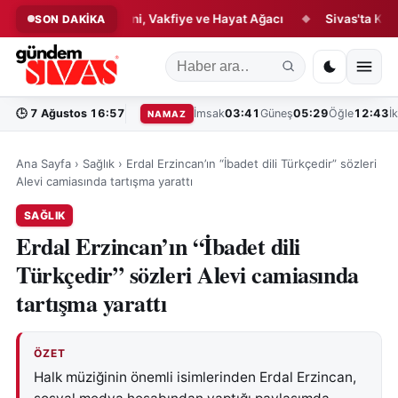
llık Hikâyesi: Çini, Vakfiye ve Hayat Ağacı
Sivas'ta Kültür ve 
SON DAKİKA
◆
🕒
7 Ağustos 16:57
İmsak
03:41
Güneş
05:29
Öğle
12:43
İ
NAMAZ
Ana Sayfa
›
Sağlık
›
Erdal Erzincan’ın “İbadet dili Türkçedir” sözleri
Alevi camiasında tartışma yarattı
SAĞLIK
Erdal Erzincan’ın “İbadet dili
Türkçedir” sözleri Alevi camiasında
tartışma yarattı
ÖZET
Halk müziğinin önemli isimlerinden Erdal Erzincan,