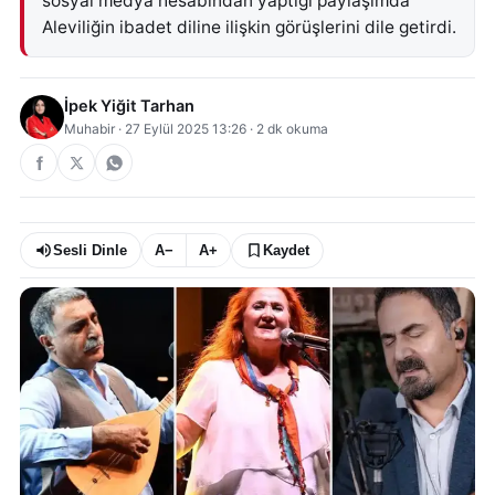
sosyal medya hesabından yaptığı paylaşımda
Aleviliğin ibadet diline ilişkin görüşlerini dile getirdi.
İpek Yiğit Tarhan
Muhabir
·
27 Eylül 2025 13:26
·
2
dk okuma
Sesli Dinle
A−
A+
Kaydet