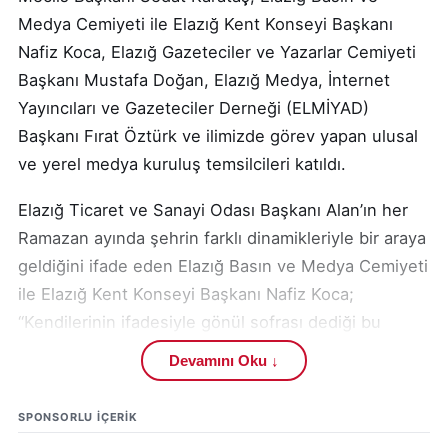
Medya Cemiyeti ile Elazığ Kent Konseyi Başkanı
Nafiz Koca, Elazığ Gazeteciler ve Yazarlar Cemiyeti
Başkanı Mustafa Doğan, Elazığ Medya, İnternet
Yayıncıları ve Gazeteciler Derneği (ELMİYAD)
Başkanı Fırat Öztürk ve ilimizde görev yapan ulusal
ve yerel medya kuruluş temsilcileri katıldı.
Elazığ Ticaret ve Sanayi Odası Başkanı Alan’ın her
Ramazan ayında şehrin farklı dinamikleriyle bir araya
geldiğini ifade eden Elazığ Basın ve Medya Cemiyeti
ile Elazığ Kent Konseyi Başkanı Nafiz Koca;
“Kendilerinin ifadesiyle gönül sofrası dediği bu
sofrada, hem şehrin sorunlarına dair istişarelerde
Devamını Oku ↓
bulunuyoruz hem de şehrin dinamikleriyle
kaynaşmanın, dayanışmanın örneğini sergileme
SPONSORLU IÇERIK
fırsatı yakalamış oluyoruz. Bu bağlamda ben sayın