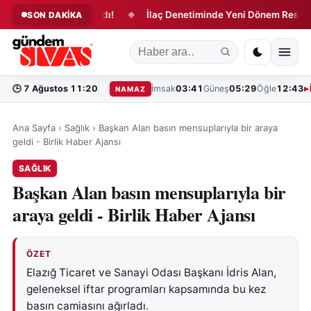
de Dönüşüm Başladı!
İlaç Denetiminde Yeni Dönem Resmen Baş
SON DAKİKA
◆
🕒
7 Ağustos 11:20
İmsak
03:41
Güneş
05:29
Öğle
12:43
NAMAZ
Ana Sayfa
›
Sağlık
›
Başkan Alan basın mensuplarıyla bir araya
geldi - Birlik Haber Ajansı
SAĞLIK
Başkan Alan basın mensuplarıyla bir
araya geldi - Birlik Haber Ajansı
ÖZET
Elazığ Ticaret ve Sanayi Odası Başkanı İdris Alan,
geleneksel iftar programları kapsamında bu kez
basın camiasını ağırladı.