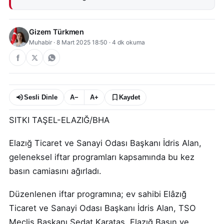
Gizem Türkmen
Muhabir
·
8 Mart 2025 18:50
·
4
dk okuma
Sesli Dinle
A−
A+
Kaydet
SITKI TAŞEL-ELAZIĞ/BHA
Elazığ Ticaret ve Sanayi Odası Başkanı İdris Alan,
geleneksel iftar programları kapsamında bu kez
basın camiasını ağırladı.
Düzenlenen iftar programına; ev sahibi Elâzığ̆
Ticaret ve Sanayi Odası Başkanı İdris Alan, TSO
Meclis Başkanı Sedat Karataş̧, Elazığ Basın ve