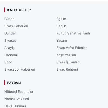
peygamberimizin buyurduğu gibi “Birlikte rahmet,
KATEGORILER
ayrılıkta azap vardır.” Birlik ve beraberliğimiz daim
Güncel
Eğitim
olsun.” dedi.
Sivas Haberleri
Sağlık
Elazığ TSO Başkanı İdris Alan tarafından geleneksel
Gündem
Kültür, Sanat ve Tarih
olarak düzenlenen Basın Mensupları İftar Buluşması,
Siyaset
Yaşam
günün anısına toplu resim çekimiyle son buldu.
Asayiş
Sivas Vefat Edenler
Ekonomi
Köşe Yazıları
Spor
Sivas İş İlanları
Sivasspor Haberleri
Sivas Rehberi
FAYDALI
Nöbetçi Eczaneler
Namaz Vakitleri
Hava Durumu