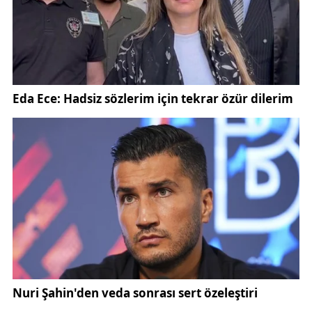
ettiler. Bu emeklerinden dolayı da kendilerine
müteşekkir olduğumuzu belirtmek istiyorum. Ticaret
ve Sanayi Odası şehrin gelişip kalkınmasında motor
görevi, lokomotif görevi yapıyor. Kıymetli
başkanımızın da bu lokomotifin makinisti olarak
büyük hedeflere doğru gittiğini görmek şehir insanı
adına bizi çok mutlu ediyor. Sayın Başkanımızın
göreve geldiği günden beri hem Ticaret ve Sanayi
Odasının şahs-ı mânevisine uygun davranışlar
sergilemesi hem şehrin ekonomik açıdan önünün
açılması hem de farklı konularda inovatif
düşüncelerle şehri bir adım daha ileriye götürüp
düne kadar özendiğimiz sanayi kentlerine yaraşır
hale getirmesi bizim için çok önemli. Bu bağlamda
da çok kıymetli başkanımı ve ekip arkadaşlarını
kutluyorum.”