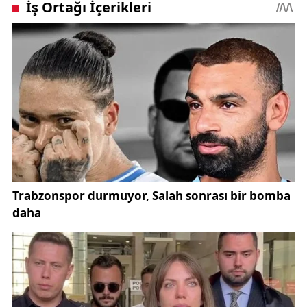
başkanımıza çok çok teşekkür ediyorum.” dedi.
"Ciddi emek sarf ettiler"
Elazığ Ticaret ve Sanayi Odası Başkanı İdris Alan’ın
şehrin ihtiyaçlarına ve sorunlarına karşı gösterdiği
duyarlılığın altını çizen Koca, konuşmasını şöyle
sürdürdü: “Sayın başkanımız göreve başladığı
günden itibaren şehrin en küçük sorunundan en
büyük problemlerine kadar bizzat inisiyatif alıp bu
problemlerin çözümü için gerek kendi
bünyelerinden, gerekse toplumun diğer
dinamikleriyle birlikte paydaşlar edinerek tuttuklarını
koparma ve şehre kazanım olarak aktarılmasını
sağlıyorlar. En son hepimizin bildiği sanayicilerimizin
ve iş insanlarımızın çok önemsediği teşvik yasası
süresinin uzatılması konusunda ciddi bir emek sarf