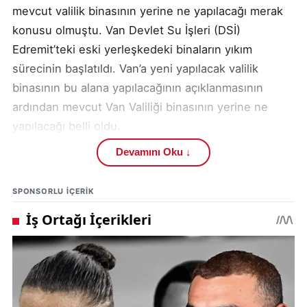
mevcut valilik binasının yerine ne yapılacağı merak
konusu olmuştu. Van Devlet Su İşleri (DSİ)
Edremit’teki eski yerleşkedeki binaların yıkım
sürecinin başlatıldı. Van’a yeni yapılacak valilik
binasının bu alana yapılacağının açıklanmasının
ardından mevcut Van Valiliği binasının yerine ne
yapılacağı belli oldu.
Devamını Oku ↓
VAN VALİLİK BİNASININ YERİNE NE YAPILACAĞI
BELLİ OLDU
SPONSORLU IÇERIK
AK Parti Van Milletvekili Burhan Kayatürk, kentteki
gazetecilerle iftar yemeğinde bir araya geldi.
Programda konuşan Kayatürk, Van için önemli
müjdeler verirken Van’a yeni uluslararası
havalimanının yanı sıra mevcut Van Valiliğinin
binasının yerine hangi projenin yapılacağını duyurdu.