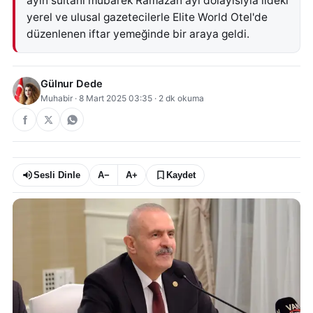
ayın sultanı mübarek Ramazan ayı dolayısıyla ildeki
yerel ve ulusal gazetecilerle Elite World Otel'de
düzenlenen iftar yemeğinde bir araya geldi.
Gülnur Dede
Muhabir
·
8 Mart 2025 03:35
·
2
dk okuma
Sesli Dinle
A−
A+
Kaydet