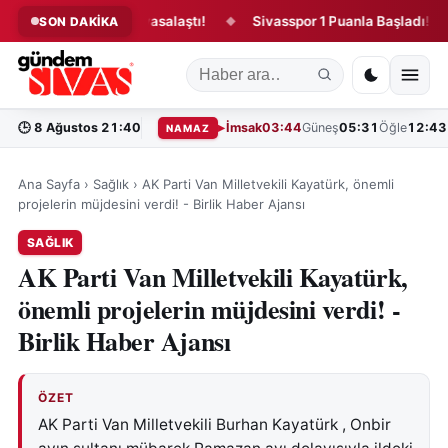
u kanun teklifi yasalaştı!
Sivasspor 1 Puanla Başladı!
“B
SON DAKİKA
◆
◆
🕒
8 Ağustos 21:40
İmsak
03:44
Güneş
05:31
Öğle
12:43
NAMAZ
Ana Sayfa
›
Sağlık
›
AK Parti Van Milletvekili Kayatürk, önemli
projelerin müjdesini verdi! - Birlik Haber Ajansı
SAĞLIK
AK Parti Van Milletvekili Kayatürk,
önemli projelerin müjdesini verdi! -
Birlik Haber Ajansı
ÖZET
AK Parti Van Milletvekili Burhan Kayatürk , Onbir