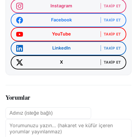
Instagram
TAKIP ET
gelmesi için çalışmalarını hızlandıracaklarını ifade
etti.
Facebook
TAKIP ET
YouTube
TAKIP ET
LinkedIn
TAKIP ET
X
TAKIP ET
Yorumlar