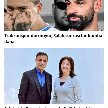
Kayatürk, mevcut Van Valilik binasının yerine Millet
Bahçesinin yapılacağını duyurdu.
DSİ YERLEŞKESİNDEKİ BİNALAR İÇİN YIKIM SÜRECİ
BAŞLATILDI
Van’da İpekyolu Caddesi üzerinde bulunan 13 bin
metrekarelik alana sahip DSİ (Devlet Su İşleri) eski
yerleşkesindeki binaların yıkımı süreci başlatıldı.
YENİ VALİLİK BİNASI DSİ YERLEŞKESİNE YAPILACAK
DSİ, yerleşkesindeki binaların yıkım sürecinin
başlamasının ardından yerleşkenin bir bölümüne
yeni valilik binası, diğer bölümüne ise millet
bahçesinin yapılacağı duyurulmuştu.