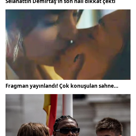
Van’a yeni uluslararası havalimanı yapılacak!
Van’da yıllardır çözüme kavuşmayı bekleyen uçuş
sorunu artarak devam ediyor. Bilet fiyatları ve uçak
sefer sayılarının yetersiz olmasından dolayı
kronikleşen soruna çözüm olacak büyük bir proje
geliyor.
Van’da kronik bir sorun haline gelen uçuş sorununu
bitirecek önemli bir projenin müjdesi verildi. Sadece
Van’ın değil çevre illerin de yükünü alan ve İranlıların
da batıya gitmek için tercih ettiği Van Ferit Melen
Havalimanı’nda bilet fiyatları el yakarken uçak
bulmak da adeta imkânsız hal geldi.
KAYATÜRK ÖNEMLİ MÜJDELER VERDİ
2019 yılında ortaya çıkan pandemiden bu yana