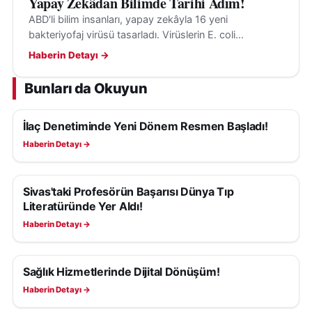
Yapay Zekâdan Bilimde Tarihi Adım!
ABD'li bilim insanları, yapay zekâyla 16 yeni
bakteriyofaj virüsü tasarladı. Virüslerin E. coli
bakterilerini hedef aldığı ve insanlara tehdit
Haberin Detayı →
oluşturmadığı belirtildi.
Bunları da Okuyun
İlaç Denetiminde Yeni Dönem Resmen Başladı!
SAĞLIK
Haberin Detayı →
Sivas'taki Profesörün Başarısı Dünya Tıp
SAĞLIK
Literatüründe Yer Aldı!
Haberin Detayı →
Sağlık Hizmetlerinde Dijital Dönüşüm!
SAĞLIK
Haberin Detayı →