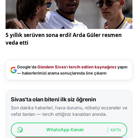
artarak büyüyen sorun o yıllardan bu yana büyürken
kentin de en önemli sorunu haline gelen uçak
sorununu bitirecek yeni bir proje geliyor. Kentteki
gazetecilerle iftar yemeğinde bir araya gelen AK
Parti Van Milletvekili Burhan Kayatürk, Van için
önemli müjdeler verdi.
VAN’A YENİ ULUSLARARASI HAVALİMANI
Google'da
Gündem Sivas
'ı
tercih edilen kaynağınız
yapın
YAPILACAK
— haberlerimizi arama sonuçlarında öne çıkarın
AK Parti Van Milletvekili Burhan Kayatürk , kentteki
yerel ve ulusal basın mensuplarıyla iftar
Sivas'ta olan biteni ilk siz öğrenin
programında bir araya gelen Kayatürk, Van’a yeni
Son dakika haberleri, hava durumu, nöbetçi eczaneler ve
uluslararası havalimanının yapılacağını müjdesini
vefat ilanları — tercih ettiğiniz kanaldan anında.
verdi. Kayatürk, Van için kısa ve uzun vadeli projeler
üzerinde çalıştıklarını belirterek, "Van’ı hak ettiği
WhatsApp Kanalı
KATIL
yere getireceğiz." dedi. Kayatürk, hızlı trenin Van’a