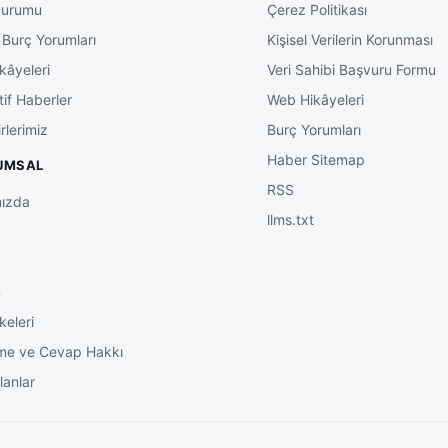
Durumu
Çerez Politikası
 Burç Yorumları
Kişisel Verilerin Korunması
kâyeleri
Veri Sahibi Başvuru Formu
tif Haberler
Web Hikâyeleri
rlerimiz
Burç Yorumları
Haber Sitemap
UMSAL
RSS
ızda
llms.txt
m
keleri
me ve Cevap Hakkı
lanlar