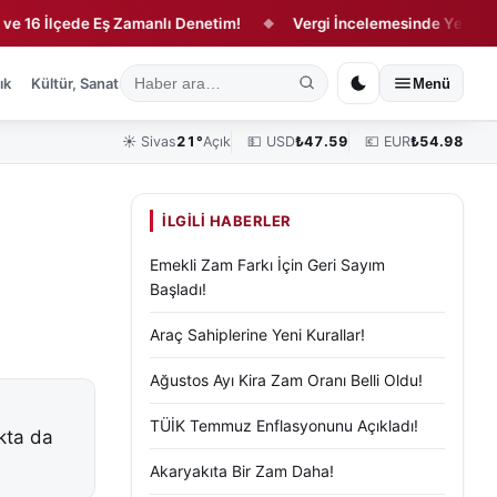
6 İlçede Eş Zamanlı Denetim!
Vergi İncelemesinde Yeni Dönem
◆
ık
Kültür, Sanat ve Tarih
Yaşam
Sivas Vefat Edenler
Köşe Yazılar
Menü
☀️
Sivas
21°
Açık
💵 USD
₺
47.59
💶 EUR
₺
54.98
İLGILI HABERLER
Emekli Zam Farkı İçin Geri Sayım
Başladı!
Araç Sahiplerine Yeni Kurallar!
Ağustos Ayı Kira Zam Oranı Belli Oldu!
TÜİK Temmuz Enflasyonunu Açıkladı!
ıkta da
Akaryakıta Bir Zam Daha!