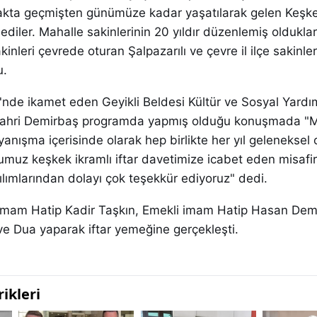
kta geçmişten günümüze kadar yaşatılarak gelen Keşke
lediler. Mahalle sakinlerinin 20 yıldır düzenlemiş oldukla
kinleri çevrede oturan Şalpazarılı ve çevre il ilçe sakinler
u.
i'nde ikamet eden Geyikli Beldesi Kültür ve Sosyal Yard
Fahri Demirbaş programda yapmış olduğu konuşmada "M
ayanışma içerisinde olarak hep birlikte her yıl geleneksel 
muz keşkek ikramlı iftar davetimize icabet eden misafir
lımlarından dolayı çok teşekkür ediyoruz" dedi.
mam Hatip Kadir Taşkın, Emekli imam Hatip Hasan Demi
i ve Dua yaparak iftar yemeğine gerçekleşti.