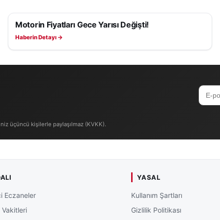
Motorin Fiyatları Gece Yarısı Değişti!
EKONOMI
Haberin Detayı →
iniz üçüncü kişilerle paylaşılmaz (KVKK).
ALI
YASAL
i Eczaneler
Kullanım Şartları
Vakitleri
Gizlilik Politikası