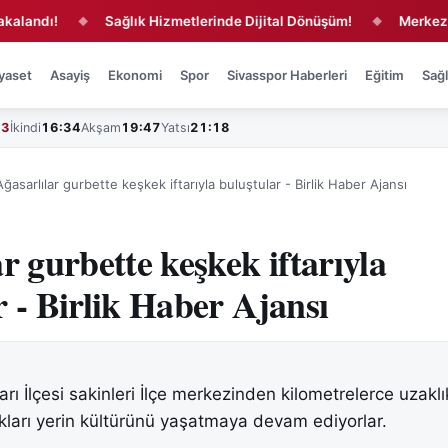
ndı!
Sağlık Hizmetlerinde Dijital Dönüşüm!
Merkez ve 1
◆
◆
yaset
Asayiş
Ekonomi
Spor
Sivasspor Haberleri
Eğitim
Sağl
43
İkindi
16:34
Akşam
19:47
Yatsı
21:18
Ağasarlılar gurbette keşkek iftarıyla buluştular - Birlik Haber Ajansı
r gurbette keşkek iftarıyla
r - Birlik Haber Ajansı
ı İlçesi sakinleri İlçe merkezinden kilometrelerce uzakl
kları yerin kültürünü yaşatmaya devam ediyorlar.