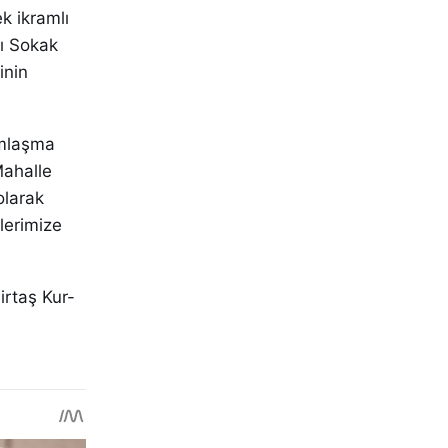
k ikramlı
rı Sokak
inin
ımlaşma
ahalle
olarak
lerimize
rtaş Kur-