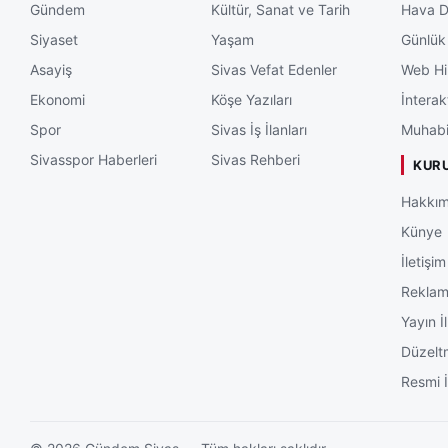
Gündem
Kültür, Sanat ve Tarih
Hava 
Siyaset
Yaşam
Günlük
Asayiş
Sivas Vefat Edenler
Web Hi
Ekonomi
Köşe Yazıları
İnterak
Spor
Sivas İş İlanları
Muhabi
Sivasspor Haberleri
Sivas Rehberi
KUR
Hakkım
Künye
İletişim
Rekla
Yayın İl
Düzelt
Resmi İ