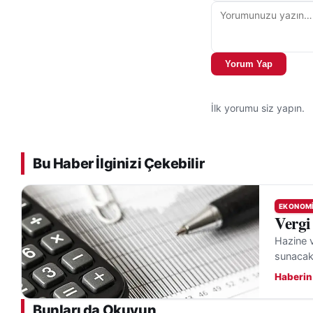
Yorum Yap
İlk yorumu siz yapın.
Bu Haber İlginizi Çekebilir
EKONOM
Vergi
Hazine v
sunacak
Haberin
Bunları da Okuyun