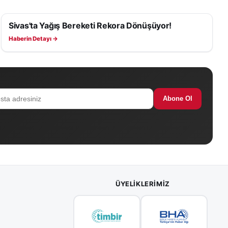
Sivas'ta Yağış Bereketi Rekora Dönüşüyor!
EKONOMI
Haberin Detayı →
Abone Ol
ÜYELIKLERIMIZ