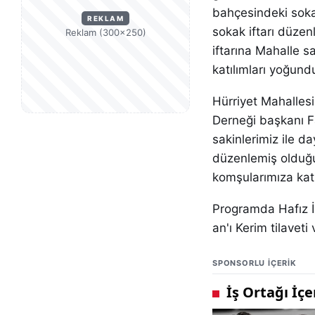
bahçesindeki soka
REKLAM
sokak iftarı düzen
Reklam (300×250)
iftarına Mahalle sa
katılımları yoğund
Hürriyet Mahalles
Derneği başkanı 
sakinlerimiz ile d
düzenlemiş olduğu
komşularımıza katı
Programda Hafız İ
an'ı Kerim tilavet
SPONSORLU IÇERIK