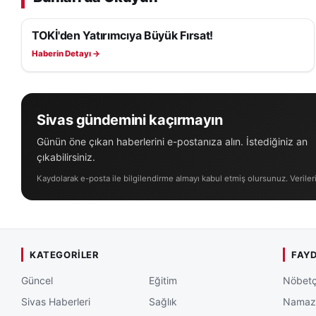
TOKİ'den Yatırımcıya Büyük Fırsat!
EKONOMI
Haberin Detayı →
Sivas gündemini kaçırmayın
Günün öne çıkan haberlerini e-postanıza alın. İstediğiniz an
çıkabilirsiniz.
Kaydolarak e-posta ile bilgilendirme almayı kabul etmiş olursunuz. Veriler
KATEGORILER
FAYD
Güncel
Eğitim
Nöbetç
Sivas Haberleri
Sağlık
Namaz 