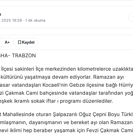
n
t 2025 16:29
·
1
dk okuma
A+
Kaydet
BHA- TRABZON
İlçesi sakinleri İlçe merkezinden kilometrelerce uzaklıkt
n kültürünü yaşatmaya devam ediyorlar. Ramazan ayı
sar vatandaşları Kocaeli'nin Gebze ilçesine bağlı Hürriy
vzi Çakmak Cami bahçesinde vatandaşlar tarafından yo
eşkek ikramlı sokak iftar ı programı düzenlediler.
 Mahallesinde oturan Şalpazarılı Oğuz Çepni Boyu Türkler
dımlaşmanın, dayanışmanın ve bereket ayı olan Ramazan
evi iklimi hep beraber yaşamak için Fevzi Çakmak Cami