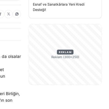
Esnaf ve Sanatkârlara Yeni Kredi
Desteği!
REKLAM
a da olsalar
Reklam (300×250)
et
ğun
i Birliğin,
'ın son