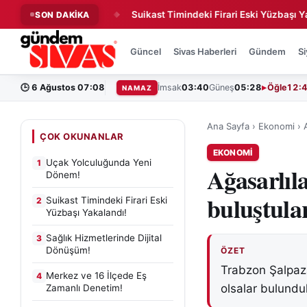
unda Yeni Dönem!
Suikast Timindeki Firari Eski Yüzbaşı Yakala
SON DAKİKA
◆
Güncel
Sivas Haberleri
Gündem
Si
🕒
6 Ağustos 07:08
İmsak
03:40
Güneş
05:28
Öğle
12:
NAMAZ
Ana Sayfa
›
Ekonomi
›
ÇOK OKUNANLAR
EKONOMI
Uçak Yolculuğunda Yeni
1
Ağasarlıla
Dönem!
buluştula
Suikast Timindeki Firari Eski
2
Yüzbaşı Yakalandı!
Sağlık Hizmetlerinde Dijital
3
Dönüşüm!
ÖZET
Trabzon Şalpazar
Merkez ve 16 İlçede Eş
4
olsalar bulundu
Zamanlı Denetim!