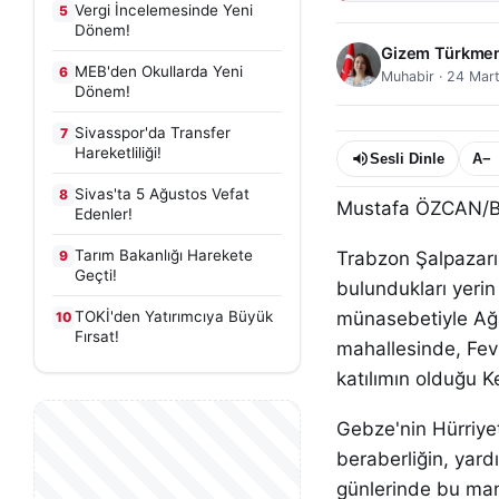
Vergi İncelemesinde Yeni
5
Dönem!
Gizem Türkme
MEB'den Okullarda Yeni
6
Muhabir
·
24 Mar
Dönem!
Sivasspor'da Transfer
7
Hareketliliği!
Sesli Dinle
A−
Sivas'ta 5 Ağustos Vefat
8
Mustafa ÖZCAN/
Edenler!
Tarım Bakanlığı Harekete
9
Trabzon Şalpazarı 
Geçti!
bulundukları yeri
TOKİ'den Yatırımcıya Büyük
münasebetiyle Ağa
10
Fırsat!
mahallesinde, Fe
katılımın olduğu K
Gebze'nin Hürriyet
beraberliğin, yar
günlerinde bu man