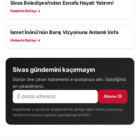
Sivas Belediyesi'nden Esnafa Hayati Yatırım!
SAĞLIK
Haberin Detayı →
İsmet İnönü'nün Barış Vizyonuna Anlamlı Vefa
SAĞLIK
Haberin Detayı →
Sivas gündemini kaçırmayın
Günün öne çıkan haberlerini e-postanıza alın. İstediğiniz
an çıkabilirsiniz.
Abone Ol
Kaydolarak e-posta ile bilgilendirme almayı kabul etmiş olursunuz.
Verileriniz üçüncü kişilerle paylaşılmaz (KVKK).