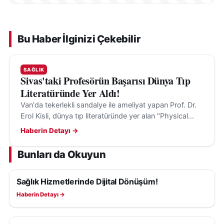
Bu Haber İlginizi Çekebilir
SAĞLIK
Sivas'taki Profesörün Başarısı Dünya Tıp
Literatüründe Yer Aldı!
Van'da tekerlekli sandalye ile ameliyat yapan Prof. Dr.
Erol Kisli, dünya tıp literatüründe yer alan "Physical
Limits" çalışmasıyla dikkat çekti.
Haberin Detayı →
Bunları da Okuyun
Sağlık Hizmetlerinde Dijital Dönüşüm!
SAĞLIK
Haberin Detayı →