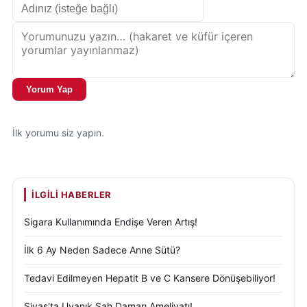
Yorum Yap
İlk yorumu siz yapın.
İLGILI HABERLER
Sigara Kullanımında Endişe Veren Artış!
İlk 6 Ay Neden Sadece Anne Sütü?
Tedavi Edilmeyen Hepatit B ve C Kansere Dönüşebiliyor!
Sivas'ta Uyanık Şah Damarı Ameliyatı!