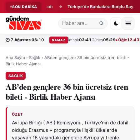
e Geri Sayım Başladı
Türkiye'de Bankalara Borçlu Sayısı Açıkl
SON DAKİKA
◆
🕒
7 Ağustos 06:10
İmsak
03:41
Güneş
05:29
Öğle
12:43
NAMAZ
Ana Sayfa
›
Sağlık
›
AB’den gençlere 36 bin ücretsiz tren bileti -
Birlik Haber Ajansı
SAĞLIK
AB’den gençlere 36 bin ücretsiz tren
bileti - Birlik Haber Ajansı
ÖZET
Avrupa Birliği ( AB ) Komisyonu, Türkiye'nin de dahil
olduğu Erasmus + programıyla ilişkili ülkelerde
yaşayan 18 yaşındaki gençlere Avrupa'yı trenle