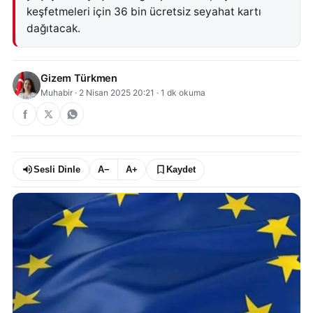
keşfetmeleri için 36 bin ücretsiz seyahat kartı
dağıtacak.
Gizem Türkmen
Muhabir
·
2 Nisan 2025 20:21
·
1
dk okuma
Sesli Dinle
A−
A+
Kaydet