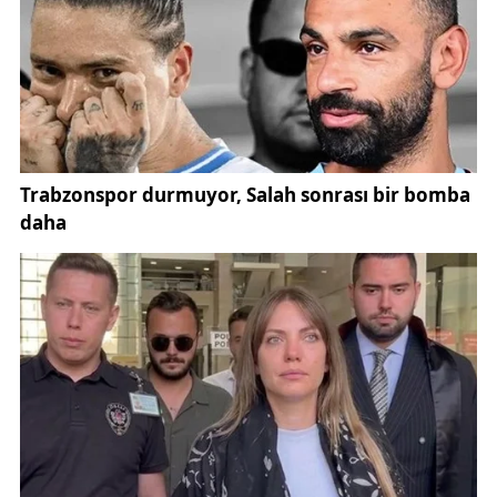
dikkatini çekti.
Yangın haberini alır almaz harekete geçen Veteriner
Hekim Hasan Aktaş ve Veteriner Hekim Atilla
Duldakir, ekip arkadaşlarıyla birlikte seferber oldu.
Dumandan etkilenen kediler, gönüllülük esasına
dayalı olarak kliniğe taşındı. İlk etapta üç kedinin acil
müdahale için kliniğe getirildiğini belirten Hasan
Aktaş, kısa sürede sayının arttığının anlaşılması
üzerine tüm ekibi topladıklarını ifade etti.
Aktaş, kedilerin karbonmonoksit zehirlenmesi
yaşadığını, bir kısmının kliniğe ulaşamadan hayatını
kaybettiğini belirtti. Yoğun bakım ünitesinde tedavi
altına alınan 11 kedinin sağlık durumlarının yakından
takip edildiğini vurguladı. Daha önce
sosyalleşmemiş, kapalı bir ortamda birlikte tutulan