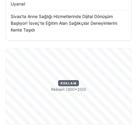
Uyarısı!
toplumsal dayanışma ile benzer acıların
önlenebileceği görüşünde birleşiyor.
Sivas'ta Anne Sağlığı Hizmetlerinde Dijital Dönüşüm
Başlıyor! İsveç'te Eğitim Alan Sağlıkçılar Deneyimlerini
Kente Taşıdı
REKLAM
Reklam (300×250)