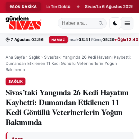
eri İlk Antrenmanda Ter Döktü
Sivas'ta 6 Ağustos 2026 Vefat E
SON DAKİKA
◆
🕒
7 Ağustos 02:56
İmsak
03:41
Güneş
05:29
Öğle
12:43
NAMAZ
Ana Sayfa
›
Sağlık
›
Sivas’taki Yangında 26 Kedi Hayatını Kaybetti:
Dumandan Etkilenen 11 Kedi Gönüllü Veterinerlerin Yoğun
Bakımında
SAĞLIK
Sivas’taki Yangında 26 Kedi Hayatını
Kaybetti: Dumandan Etkilenen 11
Kedi Gönüllü Veterinerlerin Yoğun
Bakımında