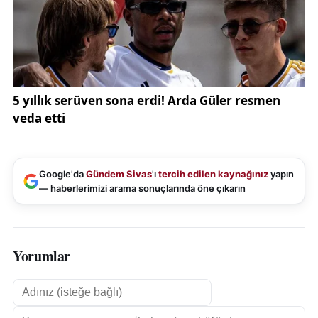
ortama geri dönmesini istemediklerini belirten
Duldakir, sağlık kontrolleri tamamlanan hayvanların
sahiplendirilmesinin hedeflendiğini açıkladı.
Uzman veterinerler, birden fazla hayvanın kapalı
alanlarda tutulmasının ciddi riskler barındırdığına
dikkat çekti. Isınma amacıyla soba gibi yöntemlerin
kullanılması, hem yangın hem de zehirlenme riskini
artırıyor. Bu tür koşulların hayvanların davranışlarını
olumsuz etkilediği ve travmalara yol açtığı belirtildi.
Google'da
Gündem Sivas
'ı
tercih edilen kaynağınız
yapın
— haberlerimizi arama sonuçlarında öne çıkarın
Duldakir, toplumda hayvanlarla birlikte yaşama
kültürünün güçlenmesi gerektiğini vurgulayarak, “Bu
olayın görünür olmasının nedeni kendimizi öne
Yorumlar
çıkarmak değil, bu şekilde hayvan bakmanın yanlış
olduğunu anlatmak” dedi. Yetkililer ve vatandaşlar
için bilgilendirici çalışmaların önemine işaret eden