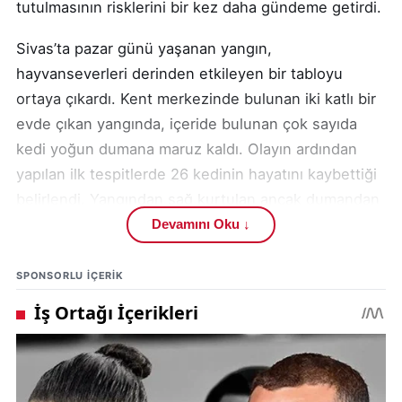
tutulmasının risklerini bir kez daha gündeme getirdi.
Sivas’ta pazar günü yaşanan yangın,
hayvanseverleri derinden etkileyen bir tabloyu
ortaya çıkardı. Kent merkezinde bulunan iki katlı bir
evde çıkan yangında, içeride bulunan çok sayıda
kedi yoğun dumana maruz kaldı. Olayın ardından
yapılan ilk tespitlerde 26 kedinin hayatını kaybettiği
belirlendi. Yangından sağ kurtulan ancak dumandan
etkilenen 11 kedi ise acil müdahale gerektiren kritik
Devamını Oku ↓
bir durumda bulundu.
SPONSORLU IÇERIK
Yangının sobadan kaynaklanan duman nedeniyle
meydana geldiği değerlendirilirken, olay yerine
ulaşan vatandaşların ihbarı üzerine durum yetkililere
bildirildi. Gelişmeler, başta
Sivas gündem
olmak
üzere kentteki hayvan hakları savunucularının da