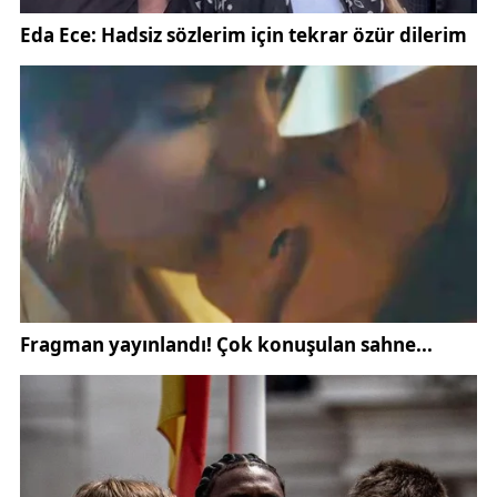
kedilerin agresif davranışlar sergilemesinin
müdahaleyi zorlaştırdığı da aktarıldı.
Veteriner Hekim Atilla Duldakir ise olayın boyutunu
öğrendiklerinde bunun bir afet niteliği taşıdığını
düşündüklerini dile getirdi. Gece saatlerinde gelen
ihbar üzerine tüm klinik çalışanlarının bir araya
gelerek yoğun bakım sürecini yönettiğini belirten
Duldakir, dumana en fazla maruz kalan bir kedinin
tedavisinin hâlen sürdüğünü söyledi.
Duldakir, sahipli ya da sahipsiz ayrımı yapmaksızın
kliniğe gelen her hayvanın sorumluluğunu
üstlendiklerini vurgulayarak, bu olayda da tüm
tedavi ve bakım masraflarını gönüllü olarak
karşıladıklarını ifade etti. İyileşen kedilerin aynı