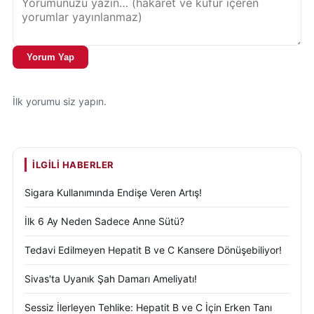
veterinerler, resmi kurumların da bu konuda
farkındalık oluşturması gerektiğini belirtti. Konuya
ilişkin duyurular ve yerel çalışmalar,
Sivas Valiliği
Yorum Yap
tarafından da zaman zaman kamuoyuyla paylaşılıyor
(
https://www.sivas.gov.tr
).
İlk yorumu siz yapın.
Tedavi süreci tamamlanan kedilerin güvenli ve
sağlıklı yuvalara kavuşması en büyük beklenti olarak
öne çıkıyor. Veteriner hekimler, hayvanseverlerden
İLGILI HABERLER
sahiplendirme konusunda destek beklediklerini
Sigara Kullanımında Endişe Veren Artış!
ifade ediyor. Bu süreçte
hayvan hakları
ve
Sivas
haberleri
başlıkları altında yapılan paylaşımların,
İlk 6 Ay Neden Sadece Anne Sütü?
farkındalığı artırdığına dikkat çekiliyor.
Tedavi Edilmeyen Hepatit B ve C Kansere Dönüşebiliyor!
Yaşanan olay, sokak hayvanlarının bir “sorun” değil,
Sivas'ta Uyanık Şah Damarı Ameliyatı!
birlikte yaşam kültürünün bir parçası olduğunu bir
kez daha hatırlattı. Uzmanlar, bireysel sorumluluk ve
Sessiz İlerleyen Tehlike: Hepatit B ve C İçin Erken Tanı