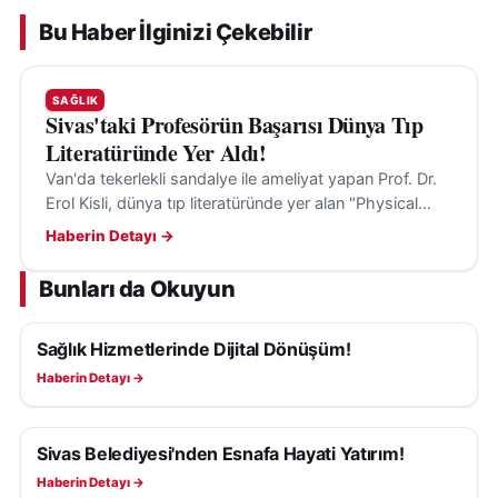
Bu Haber İlginizi Çekebilir
SAĞLIK
Sivas'taki Profesörün Başarısı Dünya Tıp
Literatüründe Yer Aldı!
Van'da tekerlekli sandalye ile ameliyat yapan Prof. Dr.
Erol Kisli, dünya tıp literatüründe yer alan "Physical
Limits" çalışmasıyla dikkat çekti.
Haberin Detayı →
Bunları da Okuyun
Sağlık Hizmetlerinde Dijital Dönüşüm!
SAĞLIK
Haberin Detayı →
Sivas Belediyesi'nden Esnafa Hayati Yatırım!
SAĞLIK
Haberin Detayı →