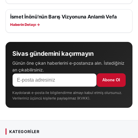
İsmet İnönü'nün Barış Vizyonuna Anlamlı Vefa
SAĞLIK
Haberin Detayı →
Sivas gündemini kaçırmayın
Günün öne çıkan haberlerini e-postanıza alın. İstediğiniz
an çıkabilirsiniz.
Abone Ol
Kaydolarak e-posta ile bilgilendirme almayı kabul etmiş olursunuz.
Verileriniz üçüncü kişilerle paylaşılmaz (KVKK).
KATEGORILER