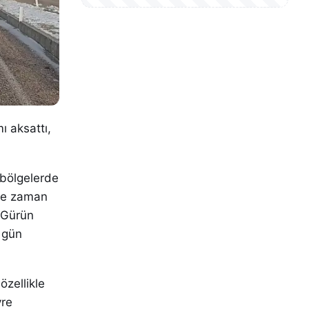
ı aksattı,
ı bölgelerde
nde zaman
. Gürün
i gün
özellikle
vre