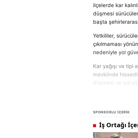
ilçelerde kar kalı
düşmesi sürücüler i
başta şehirleraras
Yetkililer, sürücü
çıkılmaması yönünd
nedeniyle yol güve
Kar yağışı ve tipi
mevkiinde hissedi
düşmesi ve yol yü
durduruldu. Güvenl
verilirken, ağır ton
SPONSORLU IÇERIK
Karayolları ekiple
olumsuz hava koşul
artırıldığı öğrenil