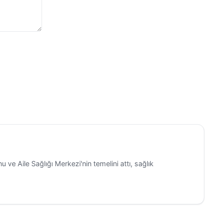
 çaba
li şekilde
ntrollü
önce yol
güvenlik
sunda
sürdürmesi
ması
 detaylar
 ve Aile Sağlığı Merkezi'nin temelini attı, sağlık
ek rakımlı