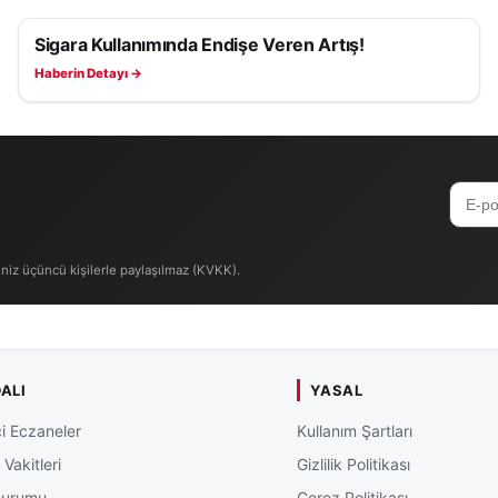
acılık üzerindeki etkisini bir kez daha gözler önüne serdi. 
Sigara Kullanımında Endişe Veren Artış!
i kurumların duyurularını takip etmeleri ve zorunlu olm
SAĞLIK
ı yönündeki uyarılarını yineledi.
Haberin Detayı →
iniz üçüncü kişilerle paylaşılmaz (KVKK).
ALI
YASAL
i Eczaneler
Kullanım Şartları
Vakitleri
Gizlilik Politikası
Durumu
Çerez Politikası