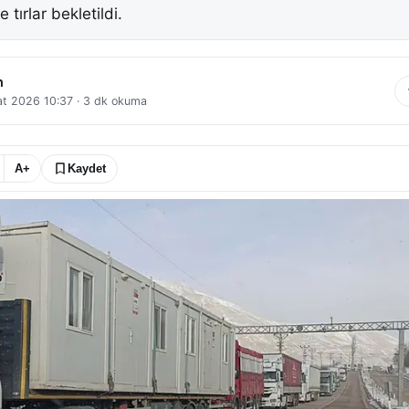
 tırlar bekletildi.
n
t 2026 10:37
·
3
dk okuma
A+
Kaydet