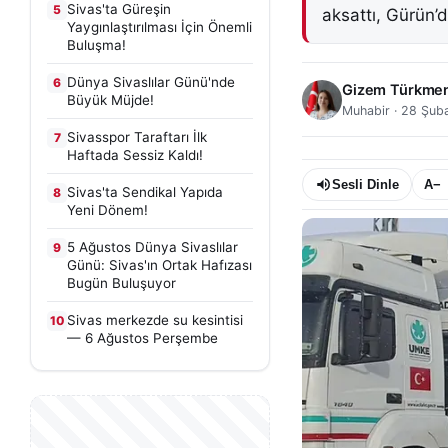
Sivas'ta Güreşin
5
aksattı, Gürün’de
Yaygınlaştırılması İçin Önemli
Buluşma!
Dünya Sivaslılar Günü'nde
6
Gizem Türkme
Büyük Müjde!
Muhabir
·
28 Şuba
Sivasspor Taraftarı İlk
7
Haftada Sessiz Kaldı!
Sesli Dinle
A−
Sivas'ta Sendikal Yapıda
8
Yeni Dönem!
5 Ağustos Dünya Sivaslılar
9
Günü: Sivas'ın Ortak Hafızası
Bugün Buluşuyor
Sivas merkezde su kesintisi
10
— 6 Ağustos Perşembe