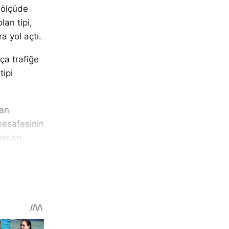
 ölçüde
lan tipi,
a yol açtı.
ça trafiğe
tipi
ran
mesafesinin
zaman
izin
tirildi.
rütürken,
rlerin
arayolları