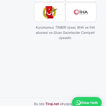
Kurumumuz TİMBİR üyesi, BHA ve İHA
abonesi ve Sivas Gazeteciler Cemiyeti
üyesidir.
İhbar Hattı
Bu site
Tiraj.net
altyapısı ile hazırlanmıştır.