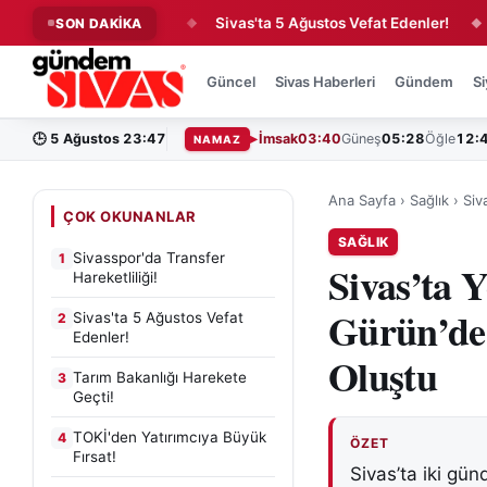
fer Hareketliliği!
Sivas'ta 5 Ağustos Vefat Edenler!
Tarı
SON DAKİKA
◆
◆
Güncel
Sivas Haberleri
Gündem
Si
🕒
5 Ağustos 23:47
İmsak
03:40
Güneş
05:28
Öğle
12:
NAMAZ
Ana Sayfa
›
Sağlık
›
Siv
ÇOK OKUNANLAR
SAĞLIK
Sivasspor'da Transfer
1
Sivas’ta 
Hareketliliği!
Gürün’de
Sivas'ta 5 Ağustos Vefat
2
Edenler!
Oluştu
Tarım Bakanlığı Harekete
3
Geçti!
TOKİ'den Yatırımcıya Büyük
4
ÖZET
Fırsat!
Sivas’ta iki gü