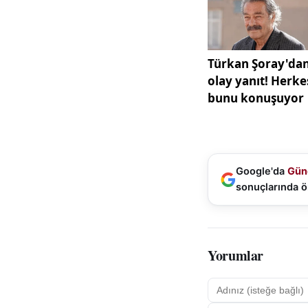
Genel Müdürlüğü
Ağır tonajlı araçla
bekletildi. Bu dur
oluşmasına neden o
beklemek zorunda 
Yaklaşık iki gün b
dönmesini bekledi.
kontrollü şekilde s
Google'da
Gün
atmamak adına alı
sonuçlarında ö
Sivas’ın doğu ilçel
Yüksek kesimlerde 
yol tutuş açısından
Yorumlar
yapan araçlar için 
Sivas Valiliği
taraf