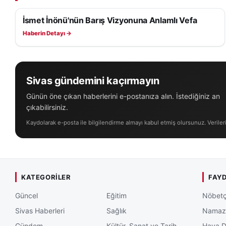
şehirlerarası taşım
İsmet İnönü'nün Barış Vizyonuna Anlamlı Vefa
vatandaşların resm
SAĞLIK
trafiğe çıkmamalar
Haberin Detayı →
Sivas gündemini kaçırmayın
Günün öne çıkan haberlerini e-postanıza alın. İstediğiniz an
çıkabilirsiniz.
Kaydolarak e-posta ile bilgilendirme almayı kabul etmiş olursunuz. Veriler
KATEGORILER
FAYD
Güncel
Eğitim
Nöbetç
Sivas Haberleri
Sağlık
Namaz 
Gündem
Kültür, Sanat ve Tarih
Hava 