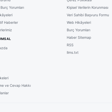
 Burç Yorumları
Kişisel Verilerin Korunması
kâyeleri
Veri Sahibi Başvuru Formu
tif Haberler
Web Hikâyeleri
rlerimiz
Burç Yorumları
Haber Sitemap
UMSAL
RSS
ızda
llms.txt
m
keleri
me ve Cevap Hakkı
lanlar