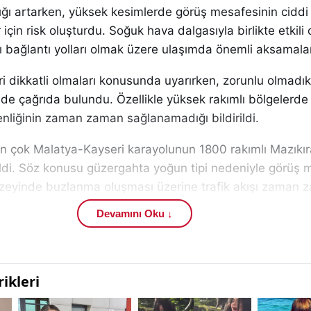
nlığı artarken, yüksek kesimlerde görüş mesafesinin ciddi
çin risk oluşturdu. Soğuk hava dalgasıyla birlikte etkili o
ı bağlantı yolları olmak üzere ulaşımda önemli aksamalar
leri dikkatli olmaları konusunda uyarırken, zorunlu olmadık
e çağrıda bulundu. Özellikle yüksek rakımlı bölgelerde 
nliğinin zaman zaman sağlanamadığı bildirildi.
 en çok Malatya-Kayseri karayolunun 1800 rakımlı Mazıkı
ldi. Söz konusu güzergahta yoğun tipi nedeniyle görüş 
zeyinde buzlanma oluşması üzerine trafik akışı zaman 
ik önlemleri kapsamında belirli aralıklarla araç geçişine 
Devamını Oku ↓
ajlı araçların trafiğe çıkışına ise geçici süreyle kısıtlama ge
ri bölgede aralıksız tuzlama ve kar küreme çalışmaları yü
larının ulaşım güvenliğini tehdit etmesi nedeniyle tedbi
di. Resmi duyurular ve yol durum bilgileri için sürücülere
K