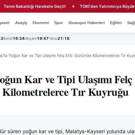
m Bakanlığı Harekete Geçti!
TOKİ'den Yatırımcıya Büyük Fırsat
◆
yaset
Asayiş
Ekonomi
Spor
Sivasspor Haberleri
Eğitim
Sağl
43
İkindi
16:34
Akşam
19:47
Yatsı
21:18
as’ta Yoğun Kar ve Tipi Ulaşımı Felç Etti: Gürün’de Kilometrelerce Tır Ku
Yoğun Kar ve Tipi Ulaşımı Felç 
 Kilometrelerce Tır Kuyruğu
ndür süren yoğun kar ve tipi, Malatya-Kayseri yolunda ula