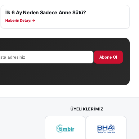
Yetkililer,
İlk 6 Ay Neden Sadece Anne Sütü?
adıkça
SAĞLIK
Haberin Detayı →
Abone Ol
ÜYELIKLERIMIZ