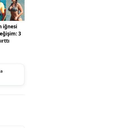
işinde
n
rında
n normale
şımın
ske
ma
a çıkardı.
üş hem de
ımacılığı
öre