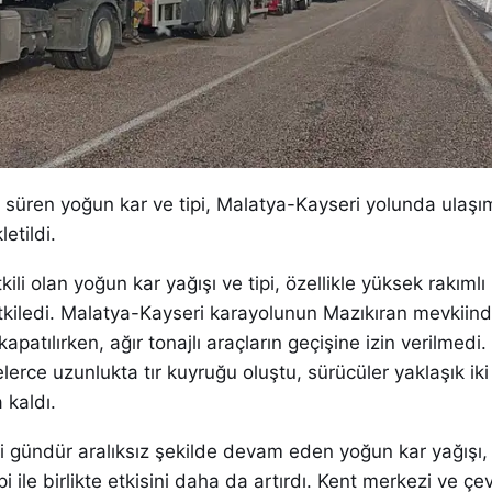
r süren yoğun kar ve tipi, Malatya-Kayseri yolunda ulaşım
letildi.
ili olan yoğun kar yağışı ve tipi, özellikle yüksek rakıml
tkiledi. Malatya-Kayseri karayolunun Mazıkıran mevkii
apatılırken, ağır tonajlı araçların geçişine izin verilmedi
elerce uzunlukta tır kuyruğu oluştu, sürücüler yaklaşık ik
kaldı.
i gündür aralıksız şekilde devam eden yoğun kar yağışı, 
pi ile birlikte etkisini daha da artırdı. Kent merkezi ve çe