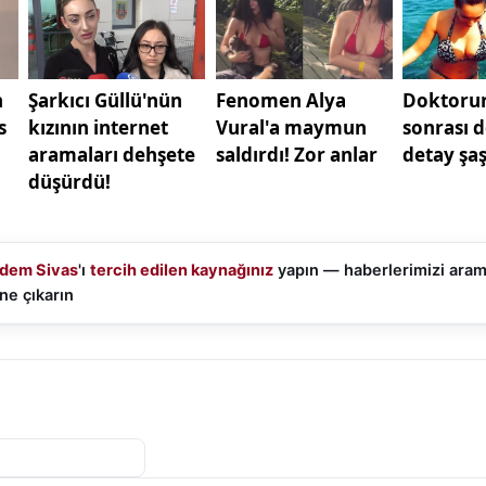
üzerinden güncel bilgilere ulaşmaları tavsiye edildi.
ra getirilen geçici kısıtlama nedeniyle tırlar, Gürün ilçe gir
um, ilçede kilometrelerce uzunluğa ulaşan tır kuyruklarını
ldu. Sürücüler, güvenli geçiş izni verilene kadar araçla
kaldı.
oyunca bekleyişini sürdüren tır şoförleri, hava şartlarını
 Bölgedeki kar yağışı ve tipinin etkisini sürdürmesi, ula
ağlanmasına yol açtı. Yetkililer, can ve mal güvenliğini ri
dem Sivas
'ı
tercih edilen kaynağınız
yapın — haberlerimizi ara
nan tedbirlerin zorunlu olduğunu vurguladı.
ne çıkarın
erinde kar yağışı, tipi ile birlikte daha sert bir tablo ortay
rüzgarın etkisiyle savrulan kar, sürücüler için hem gör
 ciddi zorluklar oluşturdu. Özellikle şehirlerarası yük taş
risk seviyesi yükseldi.
ından yapılan açıklamalarda, ekiplerin 24 saat esasına g