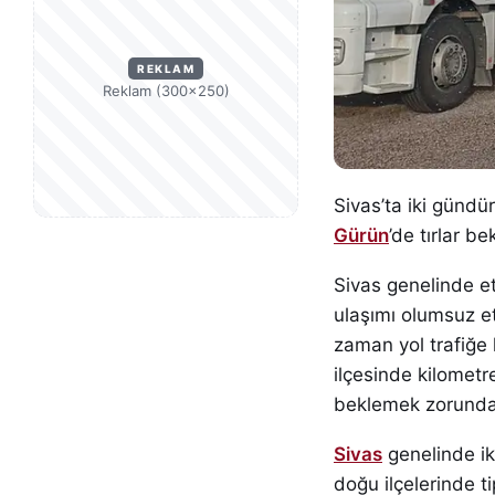
REKLAM
Reklam (300×250)
Sivas’ta iki gündü
Gürün
’de tırlar bek
Sivas genelinde etk
ulaşımı olumsuz e
zaman yol trafiğe k
ilçesinde kilometr
beklemek zorunda 
Sivas
genelinde ik
doğu ilçelerinde ti