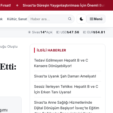
!
Sivas'ta Güreşin Yaygınlaştırılması İçin Önemli Buluşma!
◆
◆
ık
Kültür, Sanat ve Tarih
Yaşam
Sivas Vefat Edenler
Köşe Yazılar
Menü
☀️
Sivas
14°
Açık
💵 USD
₺
47.56
💶 EUR
₺
54.81
yruğu Oluştu
İLGILI HABERLER
Tedavi Edilmeyen Hepatit B ve C
Etti:
Kansere Dönüşebiliyor!
Sivas'ta Uyanık Şah Damarı Ameliyatı!
Sessiz İlerleyen Tehlike: Hepatit B ve C
İçin Erken Tanı Uyarısı!
Sivas'ta Anne Sağlığı Hizmetlerinde
Dijital Dönüşüm Başlıyor! İsveç'te Eğitim
şımı