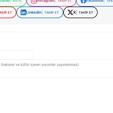
analı
Instagram
Facebook
KATIL
TAKIP ET
TAK
m ve Orman Bakanlığı üzerinden ulaşılabiliyor.
LinkedIn
X
AKIP ET
TAKIP ET
TAKIP ET