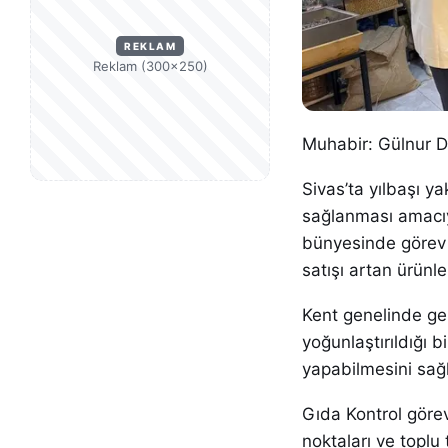
REKLAM
Reklam (300×250)
Muhabir: Gülnur 
Sivas’ta yılbaşı ya
sağlanması amacıy
bünyesinde görev y
satışı artan ürünle
Kent genelinde ge
yoğunlaştırıldığı b
yapabilmesini sağ
Gıda Kontrol görev
noktaları ve toplu 