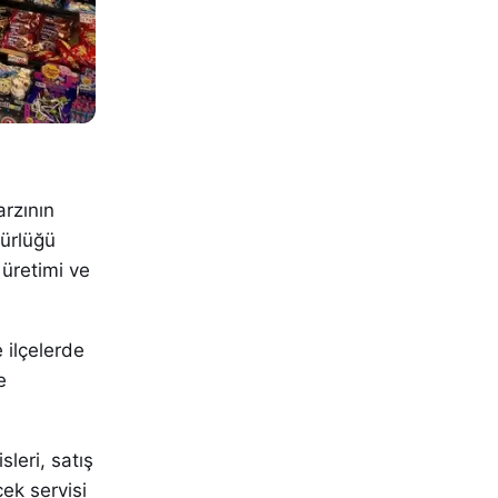
arzının
ürlüğü
 üretimi ve
 ilçelerde
e
leri, satış
cek servisi