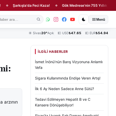
Şarkışla'da Feci Kaza!
Gök Medrese’nin 755 Yıllık Hikâyesi: Çi
◆
ık
Kültür, Sanat ve Tarih
Yaşam
Sivas Vefat Edenler
Köşe Yazılar
Menü
☀️
Sivas
20°
Açık
💵 USD
₺
47.65
💶 EUR
₺
54.94
İLGILI HABERLER
İsmet İnönü'nün Barış Vizyonuna Anlamlı
mi:
Vefa
Sigara Kullanımında Endişe Veren Artış!
İlk 6 Ay Neden Sadece Anne Sütü?
Tedavi Edilmeyen Hepatit B ve C
da arzının
Kansere Dönüşebiliyor!
Sivas'ta Uyanık Şah Damarı Ameliyatı!