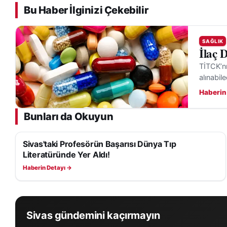
Bu Haber İlginizi Çekebilir
SAĞLIK
İlaç 
TİTCK’nı
alınabil
Haberin
Bunları da Okuyun
Sivas'taki Profesörün Başarısı Dünya Tıp
SAĞLIK
Literatüründe Yer Aldı!
Haberin Detayı →
Sivas gündemini kaçırmayın