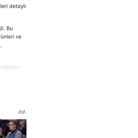
leri detaylı
di. Bu
ünleri ve
,
aşlıkları
tel
ların
ğı