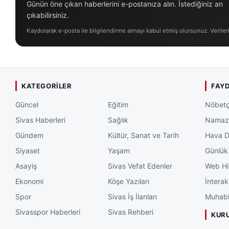
Günün öne çıkan haberlerini e-postanıza alın. İstediğiniz an
çıkabilirsiniz.
Kaydolarak e-posta ile bilgilendirme almayı kabul etmiş olursunuz. Veriler
KATEGORILER
FAYD
Güncel
Eğitim
Nöbetç
Sivas Haberleri
Sağlık
Namaz 
Gündem
Kültür, Sanat ve Tarih
Hava 
Siyaset
Yaşam
Günlük
Asayiş
Sivas Vefat Edenler
Web Hi
Ekonomi
Köşe Yazıları
İnterak
Spor
Sivas İş İlanları
Muhabi
Sivasspor Haberleri
Sivas Rehberi
KUR