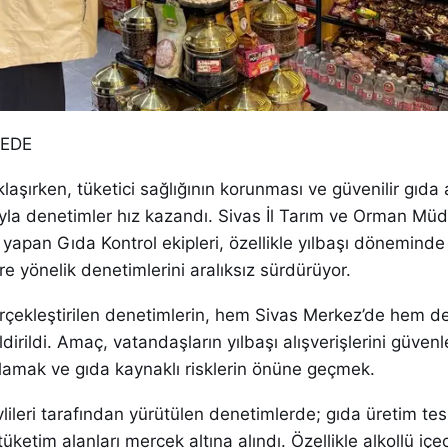
DEDE
klaşırken, tüketici sağlığının korunması ve güvenilir gıda 
la denetimler hız kazandı. Sivas İl Tarım ve Orman Müd
apan Gıda Kontrol ekipleri, özellikle yılbaşı döneminde
re yönelik denetimlerini aralıksız sürdürüyor.
rçekleştirilen denetimlerin, hem Sivas Merkez’de hem de
ildirildi. Amaç, vatandaşların yılbaşı alışverişlerini güvenl
lamak ve gıda kaynaklı risklerin önüne geçmek.
lileri tarafından yürütülen denetimlerde; gıda üretim tesis
tüketim alanları mercek altına alındı. Özellikle alkollü içe