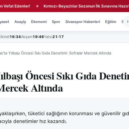
 Edenler!
Kırmızı-Beyazlılar Sezonun İlk Sınavına Hazır!
◆
◆
yaset
Asayiş
Ekonomi
Spor
Sivasspor Haberleri
Eğitim
Sağl
3
İkindi
16:34
Akşam
19:46
Yatsı
21:17
as'ta Yılbaşı Öncesi Sıkı Gıda Denetimi: Sofralar Mercek Altında
Yılbaşı Öncesi Sıkı Gıda Deneti
Mercek Altında
 yaklaşırken, tüketici sağlığının korunması ve güvenilir gı
ıyla denetimler hız kazandı.