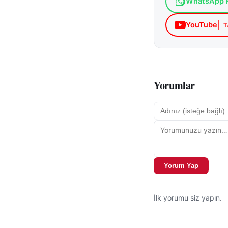
WhatsApp K
Müdürlüğü ve Tarı
YouTube
T
Yorumlar
Yorum Yap
İlk yorumu siz yapın.