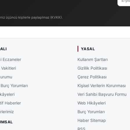
iniz üçüncü kişilerle paylaşılmaz (KVKK).
ALI
YASAL
i Eczaneler
Kullanım Şartları
Vakitleri
Gizlilik Politikası
Durumu
Çerez Politikası
 Burç Yorumları
Kişisel Verilerin Korunması
kâyeleri
Veri Sahibi Başvuru Formu
tif Haberler
Web Hikâyeleri
rlerimiz
Burç Yorumları
Haber Sitemap
UMSAL
RSS