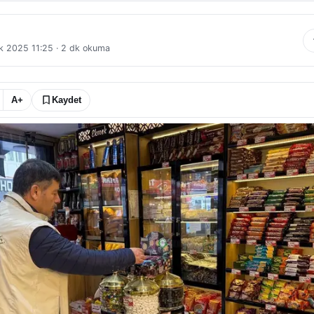
ık 2025 11:25
·
2
dk okuma
A+
Kaydet