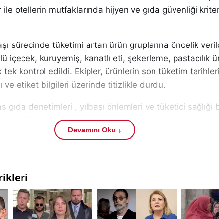
 ile otellerin mutfaklarında hijyen ve gıda güvenliği kriter
şı sürecinde tüketimi artan ürün gruplarına öncelik veril
ü içecek, kuruyemiş, kanatlı eti, şekerleme, pastacılık ür
 tek kontrol edildi. Ekipler, ürünlerin son tüketim tarihleri
ve etiket bilgileri üzerinde titizlikle durdu.
s gıda denetimleri , yılbaşı önlemleri ve tüketici sağlığı b
kip ediliyor.
Devamını Oku ↓
artan dışarıda yeme alışkanlığı nedeniyle restoran ve o
ik denetimler de yoğunlaştırıldı. Denetim ekipleri, mutfak
personel temizliği ve kullanılan hammaddelerin mevzuata
edi.
üketim yerlerinde yapılacak küçük ihmallerin bile halk sağlı
nuçlar doğurabileceğine dikkat çekti.