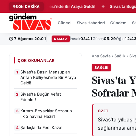
ları Arifan Külliyesi'nde Bir Araya Geldi!
Sivas'ta Bugün Vefat
SON DAKİKA
◆
Güncel
Sivas Haberleri
Gündem
Si
🕒
7 Ağustos 20:01
İmsak
03:41
Güneş
05:29
Öğle
12:4
NAMAZ
Ana Sayfa
›
Sağlık
›
Siv
ÇOK OKUNANLAR
SAĞLIK
Sivas'ta Basın Mensupları
1
Sivas'ta 
Arifan Külliyesi'nde Bir Araya
Geldi!
Sofralar 
Sivas'ta Bugün Vefat
2
Edenler!
Kırmızı-Beyazlılar Sezonun
3
ÖZET
İlk Sınavına Hazır!
Sivas’ta yılbaşı
sağlanması amac
Şarkışla'da Feci Kaza!
4