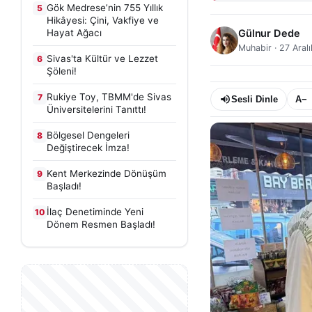
Gök Medrese’nin 755 Yıllık
5
Hikâyesi: Çini, Vakfiye ve
Hayat Ağacı
Gülnur Dede
Muhabir
·
27 Aral
Sivas'ta Kültür ve Lezzet
6
Şöleni!
Rukiye Toy, TBMM'de Sivas
7
Sesli Dinle
A−
Üniversitelerini Tanıttı!
Bölgesel Dengeleri
8
Değiştirecek İmza!
Kent Merkezinde Dönüşüm
9
Başladı!
İlaç Denetiminde Yeni
10
Dönem Resmen Başladı!