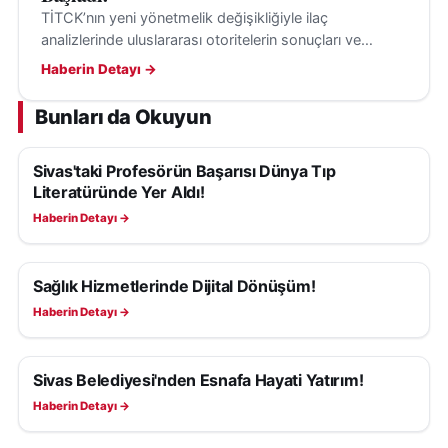
TİTCK’nın yeni yönetmelik değişikliğiyle ilaç
analizlerinde uluslararası otoritelerin sonuçları ve
kılavuzları, belirli şartlarla değerlendirmeye alınabilecek.
Haberin Detayı →
Bunları da Okuyun
Sivas'taki Profesörün Başarısı Dünya Tıp
SAĞLIK
Literatüründe Yer Aldı!
Haberin Detayı →
Sağlık Hizmetlerinde Dijital Dönüşüm!
SAĞLIK
Haberin Detayı →
Sivas Belediyesi'nden Esnafa Hayati Yatırım!
SAĞLIK
Haberin Detayı →