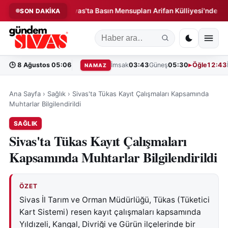
Paniği!
Sivas'ta Basın Mensupları Arifan Külliyesi'nde Bir Araya
SON DAKİKA
◆
🕒
8 Ağustos 05:06
İmsak
03:43
Güneş
05:30
Öğle
12:43
NAMAZ
Ana Sayfa
›
Sağlık
›
Sivas'ta Tükas Kayıt Çalışmaları Kapsamında
Muhtarlar Bilgilendirildi
SAĞLIK
Sivas'ta Tükas Kayıt Çalışmaları
Kapsamında Muhtarlar Bilgilendirildi
ÖZET
Sivas İl Tarım ve Orman Müdürlüğü, Tükas (Tüketici
Kart Sistemi) resen kayıt çalışmaları kapsamında
Yıldızeli, Kangal, Divriği ve Gürün ilçelerinde bir