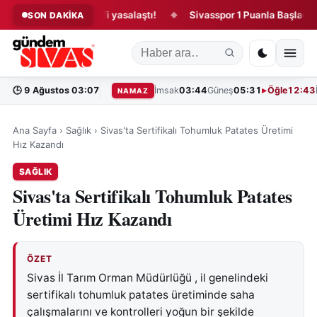
uğu kanun teklifi yasalaştı!
Sivasspor 1 Puanla Başladı!
SON DAKİKA
◆
◆
🕒
9 Ağustos 03:07
İmsak
03:44
Güneş
05:31
Öğle
12:43
NAMAZ
Ana Sayfa
›
Sağlık
›
Sivas'ta Sertifikalı Tohumluk Patates Üretimi
Hız Kazandı
SAĞLIK
Sivas'ta Sertifikalı Tohumluk Patates
Üretimi Hız Kazandı
ÖZET
Sivas İl Tarım Orman Müdürlüğü , il genelindeki
sertifikalı tohumluk patates üretiminde saha
çalışmalarını ve kontrolleri yoğun bir şekilde