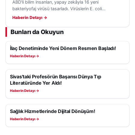
ABD'li bilim insanları, yapay zekâyla 16 yeni
bakteriyofaj virüsü tasarladı. Virüslerin E. coli
bakterilerini hedef aldığı ve insanlara tehdit
Haberin Detayı →
oluşturmadığı belirtildi.
Bunları da Okuyun
İlaç Denetiminde Yeni Dönem Resmen Başladı!
SAĞLIK
Haberin Detayı →
Sivas'taki Profesörün Başarısı Dünya Tıp
SAĞLIK
Literatüründe Yer Aldı!
Haberin Detayı →
Sağlık Hizmetlerinde Dijital Dönüşüm!
SAĞLIK
Haberin Detayı →