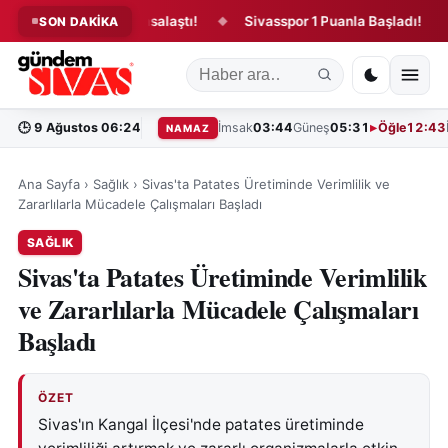
kanun teklifi yasalaştı!
Sivasspor 1 Puanla Başladı!
“Bi
SON DAKİKA
◆
◆
🕒
9 Ağustos 06:24
İmsak
03:44
Güneş
05:31
Öğle
12:43
NAMAZ
Ana Sayfa
›
Sağlık
›
Sivas'ta Patates Üretiminde Verimlilik ve
Zararlılarla Mücadele Çalışmaları Başladı
SAĞLIK
Sivas'ta Patates Üretiminde Verimlilik
ve Zararlılarla Mücadele Çalışmaları
Başladı
ÖZET
Sivas'ın Kangal İlçesi'nde patates üretiminde