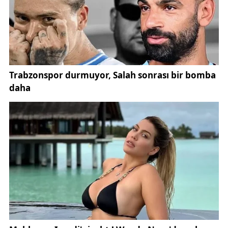
Sivas İl Tarım ve Orman Müdürlüğü yetkilileri,
tarımsal üretimde verimliliği artırmak ve çiftçilere
destek olmak amacıyla bu tür çalışmaların devam
edeceğini belirtti. Bölgedeki tarımsal üretimin
geliştirilmesi ve modern tarım tekniklerinin
yaygınlaştırılması hedefleniyor.