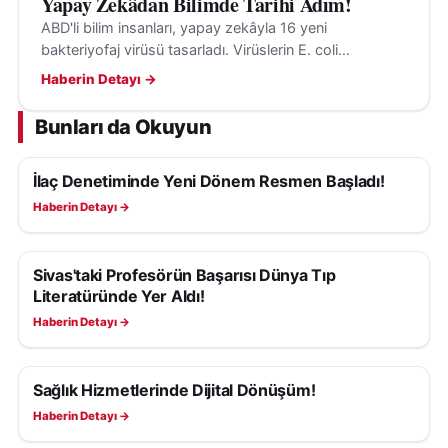
Yapay Zekâdan Bilimde Tarihi Adım!
ABD'li bilim insanları, yapay zekâyla 16 yeni
bakteriyofaj virüsü tasarladı. Virüslerin E. coli
bakterilerini hedef aldığı ve insanlara tehdit
Haberin Detayı →
oluşturmadığı belirtildi.
Bunları da Okuyun
İlaç Denetiminde Yeni Dönem Resmen Başladı!
SAĞLIK
Haberin Detayı →
Sivas'taki Profesörün Başarısı Dünya Tıp
SAĞLIK
Literatüründe Yer Aldı!
Haberin Detayı →
Sağlık Hizmetlerinde Dijital Dönüşüm!
SAĞLIK
Haberin Detayı →