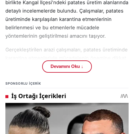
birlikte Kangal İlçesi'ndeki patates üretim alanlarında
detaylı incelemelerde bulundu. Çalışmalar, patates
üretiminde karşılaşılan karantina etmenlerinin
belirlenmesi ve bu etmenlerle mücadele
yöntemlerinin geliştirilmesi amacını taşıyor.
Gerçekleştirilen arazi çalışmaları, patates üretiminde
karantina etmenleriyle mücadelenin önemine dikkat
çekiyor. Bu kapsamda yapılan çalışmaların temel
Devamını Oku ↓
hedefleri şunlardır:
SPONSORLU IÇERIK
Kangal İlçesi'nde yapılan bu çalışmalar , bölgedeki
patates üreticileri için önemli bir rehber niteliği
taşıyor. Uzman ekipler tarafından yapılan
değerlendirmeler ve öneriler, patates üretiminde
karşılaşılan sorunların çözümüne önemli katkılar
sağlayacak.