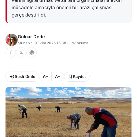
verimliliği artırmak ve zararlı organizmalarla etkin
mücadele amacıyla önemli bir arazi çalışması
gerçekleştirildi.
Gülnur Dede
Muhabir
·
9 Ekim 2025 15:38
·
1
dk okuma
Sesli Dinle
A−
A+
Kaydet