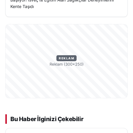
Kente Taşıdı
taşıyor.
Ortaya çıkan tablo, Sivas’ta nüfus azalmasının
sürdüğünü ancak şehir merkezlerinin göç almaya
devam ettiğini gösteriyor. Kırsaldaki düşüşün devam
etmesi, sosyal ve ekonomik planlamalarda yeni
stratejilerin gerekliliğini gündeme getiriyor.
REKLAM
Reklam (300×250)
Demografik göstergeler, yalnızca nüfus sayısını
değil; aynı zamanda kentleşme eğilimlerini, sosyal
yapıyı ve ekonomik dönüşümü de ortaya koyuyor.
2025 ADNKS sonuçları, Sivas’ın önümüzdeki yıllarda
demografik anlamda nasıl bir yön izleyeceğine dair
önemli ipuçları sunuyor.
Bu Haber İlginizi Çekebilir