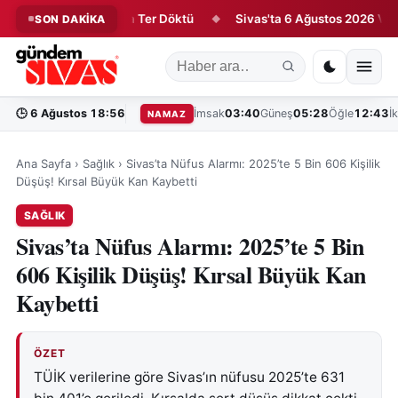
i İlk Antrenmanda Ter Döktü
Sivas'ta 6 Ağustos 2026 Vefat Ede
SON DAKİKA
◆
🕒
6 Ağustos 18:56
İmsak
03:40
Güneş
05:28
Öğle
12:43
İ
NAMAZ
Ana Sayfa
›
Sağlık
›
Sivas’ta Nüfus Alarmı: 2025’te 5 Bin 606 Kişilik
Düşüş! Kırsal Büyük Kan Kaybetti
SAĞLIK
Sivas’ta Nüfus Alarmı: 2025’te 5 Bin
606 Kişilik Düşüş! Kırsal Büyük Kan
Kaybetti
ÖZET
TÜİK verilerine göre Sivas’ın nüfusu 2025’te 631