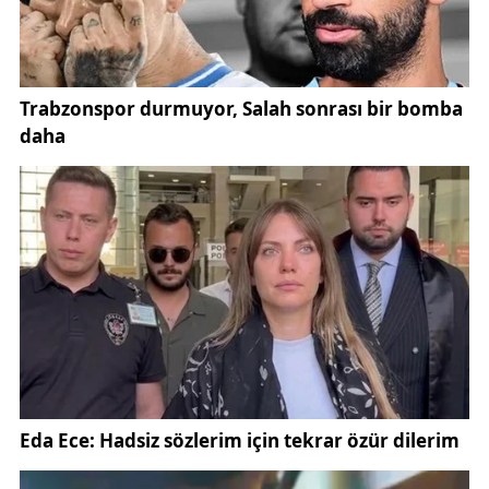
sürdüğünü gösterdi.
Sivas’ın nüfus yapısına ilişkin gelişmeler, hem yerel
yönetimler hem de kamu kurumları açısından
planlama süreçlerinde belirleyici rol oynuyor. Kentin
güncel demografik profili; eğitim, sağlık, altyapı ve
istihdam politikalarının şekillenmesinde temel veri
kaynağı olarak değerlendiriliyor. Konuya ilişkin resmi
bilgilere ayrıca Sivas Valiliği’nin internet sitesi
üzerinden de erişilebiliyor
(
https://www.sivas.gov.tr
).
TÜİK verileri, Sivas genelinde toplam nüfus
düşerken şehir merkezlerinde artış yaşandığını
ortaya koydu. 2024 yılında 487 bin 239 olan il ve
ilçe merkezleri nüfusu, 2025’te 488 bin 600’e
yükseldi. Bu artış, kent merkezlerine doğru devam