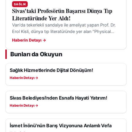
SAĞLIK
Sivas'taki Profesörün Başarısı Dünya Tıp
Literatüründe Yer Aldı!
Van'da tekerlekli sandalye ile ameliyat yapan Prof. Dr.
Erol Kisli, dünya tıp literatüründe yer alan "Physical
Limits" çalışmasıyla dikkat çekti.
Haberin Detayı →
Bunları da Okuyun
Sağlık Hizmetlerinde Dijital Dönüşüm!
SAĞLIK
Haberin Detayı →
Sivas Belediyesi'nden Esnafa Hayati Yatırım!
SAĞLIK
Haberin Detayı →
İsmet İnönü'nün Barış Vizyonuna Anlamlı Vefa
SAĞLIK