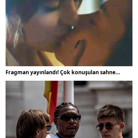
eden göç hareketini işaret ediyor.
Buna karşılık belde ve köylerde tablo tersine döndü.
2024 yılında 149 bin 768 olarak kaydedilen kırsal
nüfus, 2025’te 142 bin 801’e geriledi. Böylece kırsal
bölgelerde bir yıl içinde yaklaşık 7 bin kişilik azalış
meydana geldi.
Uzmanlar, kırsal kesimde yaşanan bu nüfus
kaybının; genç nüfusun eğitim ve iş olanakları
nedeniyle şehir merkezlerine yönelmesi, tarım ve
hayvancılık faaliyetlerindeki değişim ile sosyal
imkânların sınırlı olması gibi etkenlerle bağlantılı
olabileceğini değerlendiriyor. Bu durum, aynı
zamanda
Sivas gündem haberleri
içerisinde sıkça
ele alınan kırsal kalkınma ve göç başlıklarını da
yeniden gündeme taşıdı.