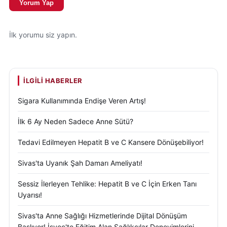
Yorum Yap
açık biçimde ortaya koyuyor. Kırsal mahallelerden il
ve ilçe merkezlerine yönelen hareketlilik; eğitim,
İlk yorumu siz yapın.
sağlık ve istihdam imkanlarına erişim arayışıyla
ilişkilendiriliyor.
Uzman değerlendirmelerine göre bu eğilim uzun
İLGILI HABERLER
vadede kırsal alanlarda yaş ortalamasının
Sigara Kullanımında Endişe Veren Artış!
yükselmesine, üretim kapasitesinin azalmasına ve
yerleşim yapısının değişmesine yol açabilir. Bu
İlk 6 Ay Neden Sadece Anne Sütü?
kapsamda yerel yönetimlerin ve ilgili kamu
Tedavi Edilmeyen Hepatit B ve C Kansere Dönüşebiliyor!
kurumlarının demografik verileri dikkate alarak kırsal
kalkınma projeleri geliştirmesi önem taşıyor.
Sivas'ta Uyanık Şah Damarı Ameliyatı!
Sivas’taki nüfus değişimine dair ayrıntılı istatistikler,
Sessiz İlerleyen Tehlike: Hepatit B ve C İçin Erken Tanı
Uyarısı!
TÜİK tarafından her yıl düzenli olarak yayımlanıyor.
Resmi veriler, kamuoyunun doğru ve güvenilir
Sivas'ta Anne Sağlığı Hizmetlerinde Dijital Dönüşüm
bilgiye ulaşması açısından temel kaynak niteliği
Başlıyor! İsveç'te Eğitim Alan Sağlıkçılar Deneyimlerini