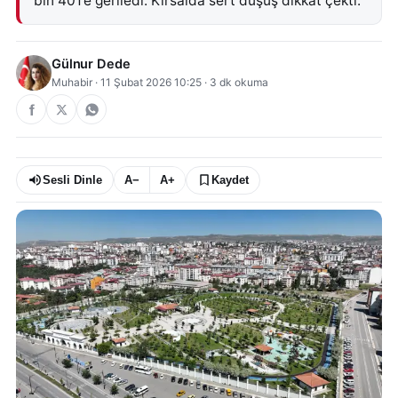
bin 401’e geriledi. Kırsalda sert düşüş dikkat çekti.
Gülnur Dede
Muhabir
·
11 Şubat 2026 10:25
·
3
dk okuma
Sesli Dinle
A−
A+
Kaydet