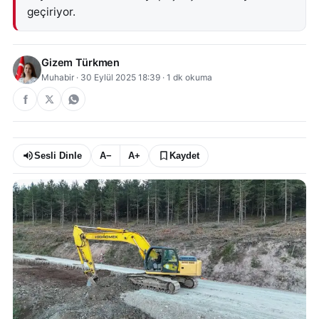
geçiriyor.
Gizem Türkmen
Muhabir
·
30 Eylül 2025 18:39
·
1
dk okuma
Sesli Dinle
A−
A+
Kaydet