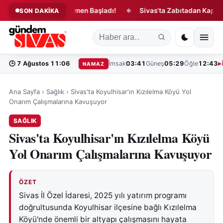
de Yeni Dönem Resmen Başladı!
Sivas'ta Zabıtadan Kapsamlı 
SON DAKİKA
◆
🕒
7 Ağustos 11:06
İmsak
03:41
Güneş
05:29
Öğle
12:43
NAMAZ
Ana Sayfa
›
Sağlık
›
Sivas'ta Koyulhisar'ın Kızılelma Köyü Yol
Onarım Çalışmalarına Kavuşuyor
SAĞLIK
Sivas'ta Koyulhisar'ın Kızılelma Köyü
Yol Onarım Çalışmalarına Kavuşuyor
ÖZET
Sivas İl Özel İdaresi, 2025 yılı yatırım programı
doğrultusunda Koyulhisar ilçesine bağlı Kızılelma
Köyü'nde önemli bir altyapı çalışmasını hayata