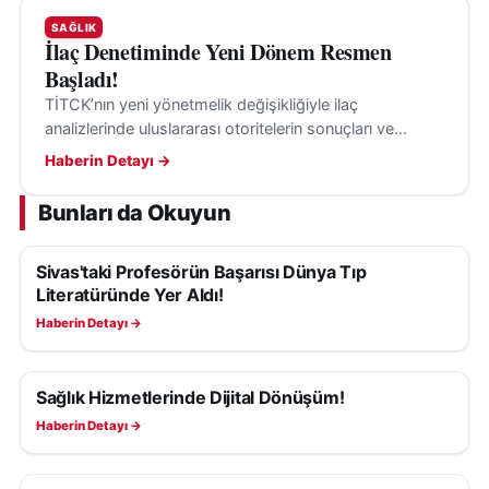
SAĞLIK
İlaç Denetiminde Yeni Dönem Resmen
Başladı!
TİTCK’nın yeni yönetmelik değişikliğiyle ilaç
analizlerinde uluslararası otoritelerin sonuçları ve
kılavuzları, belirli şartlarla değerlendirmeye alınabilecek.
Haberin Detayı →
Bunları da Okuyun
Sivas'taki Profesörün Başarısı Dünya Tıp
SAĞLIK
Literatüründe Yer Aldı!
Haberin Detayı →
Sağlık Hizmetlerinde Dijital Dönüşüm!
SAĞLIK
Haberin Detayı →