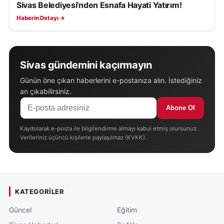
Sivas Belediyesi'nden Esnafa Hayati Yatırım!
SAĞLIK
Haberin Detayı →
Sivas gündemini kaçırmayın
Günün öne çıkan haberlerini e-postanıza alın. İstediğiniz
an çıkabilirsiniz.
Abone Ol
Kaydolarak e-posta ile bilgilendirme almayı kabul etmiş olursunuz.
Verileriniz üçüncü kişilerle paylaşılmaz (KVKK).
KATEGORILER
Güncel
Eğitim