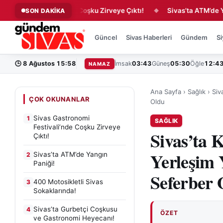
omi Festivali’nde Coşku Zirveye Çıktı!
Sivas’ta ATM’de Yangın 
SON DAKİKA
◆
Güncel
Sivas Haberleri
Gündem
Si
🕒
8 Ağustos 15:58
İmsak
03:43
Güneş
05:30
Öğle
12:4
NAMAZ
Ana Sayfa
›
Sağlık
›
Siv
ÇOK OKUNANLAR
Oldu
Sivas Gastronomi
1
SAĞLIK
Festivali’nde Coşku Zirveye
Sivas’ta K
Çıktı!
Yerleşim 
Sivas’ta ATM’de Yangın
2
Paniği!
Seferber 
400 Motosikletli Sivas
3
Sokaklarında!
Sivas’ta Gurbetçi Coşkusu
4
ÖZET
ve Gastronomi Heyecanı!