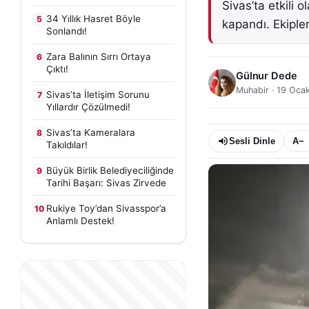
Sivas’ta etkili 
34 Yıllık Hasret Böyle
5
kapandı. Ekipler 
Sonlandı!
Zara Balının Sırrı Ortaya
6
Çıktı!
Gülnur Dede
Muhabir
·
19 Oca
Sivas’ta İletişim Sorunu
7
Yıllardır Çözülmedi!
Sivas’ta Kameralara
8
Sesli Dinle
A−
Takıldılar!
Büyük Birlik Belediyeciliğinde
9
Tarihi Başarı: Sivas Zirvede
Rukiye Toy’dan Sivasspor’a
10
Anlamlı Destek!