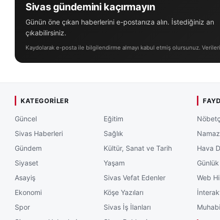
Sivas gündemini kaçırmayın
Günün öne çıkan haberlerini e-postanıza alın. İstediğiniz an
çıkabilirsiniz.
Kaydolarak e-posta ile bilgilendirme almayı kabul etmiş olursunuz. Veriler
KATEGORILER
FAYD
Güncel
Eğitim
Nöbetç
Sivas Haberleri
Sağlık
Namaz 
Gündem
Kültür, Sanat ve Tarih
Hava 
Siyaset
Yaşam
Günlük
Asayiş
Sivas Vefat Edenler
Web Hi
Ekonomi
Köşe Yazıları
İnterak
Spor
Sivas İş İlanları
Muhabi