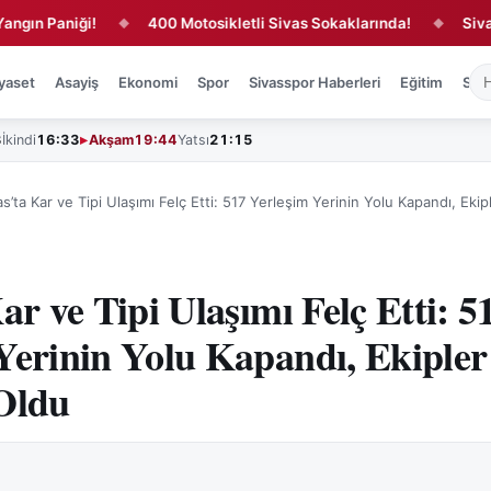
Paniği!
400 Motosikletli Sivas Sokaklarında!
Sivas’ta G
◆
◆
yaset
Asayiş
Ekonomi
Spor
Sivasspor Haberleri
Eğitim
Sağl
3
İkindi
16:33
Akşam
19:44
Yatsı
21:15
as’ta Kar ve Tipi Ulaşımı Felç Etti: 517 Yerleşim Yerinin Yolu Kapandı, Eki
ar ve Tipi Ulaşımı Felç Etti: 5
Yerinin Yolu Kapandı, Ekipler
Oldu