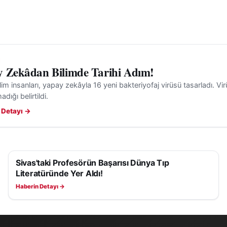
 Zekâdan Bilimde Tarihi Adım!
ilim insanları, yapay zekâyla 16 yeni bakteriyofaj virüsü tasarladı. Virü
dığı belirtildi.
 Detayı →
Sivas'taki Profesörün Başarısı Dünya Tıp
SAĞLIK
Literatüründe Yer Aldı!
Haberin Detayı →