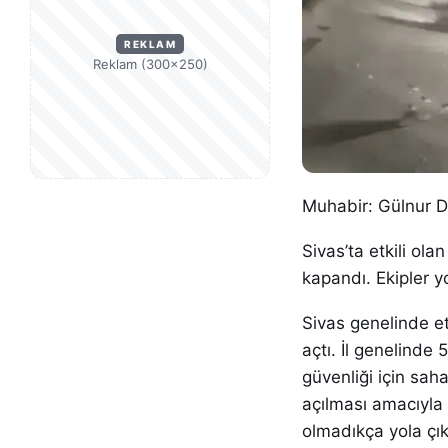
REKLAM
Reklam (300×250)
Muhabir: Gülnur 
Sivas’ta etkili ola
kapandı. Ekipler yo
Sivas genelinde et
açtı. İl genelinde
güvenliği için sah
açılması amacıyla 
olmadıkça yola çı