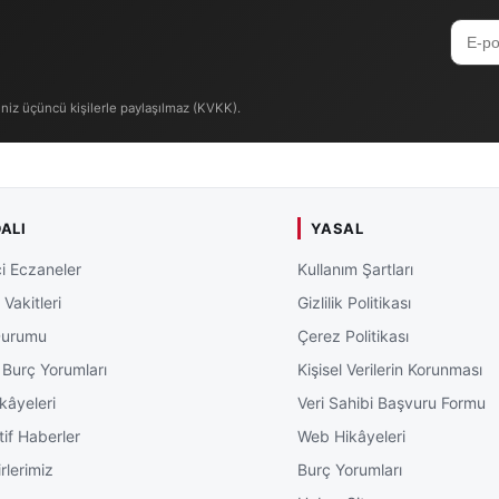
iniz üçüncü kişilerle paylaşılmaz (KVKK).
ALI
YASAL
i Eczaneler
Kullanım Şartları
Vakitleri
Gizlilik Politikası
Durumu
Çerez Politikası
 Burç Yorumları
Kişisel Verilerin Korunması
kâyeleri
Veri Sahibi Başvuru Formu
tif Haberler
Web Hikâyeleri
rlerimiz
Burç Yorumları