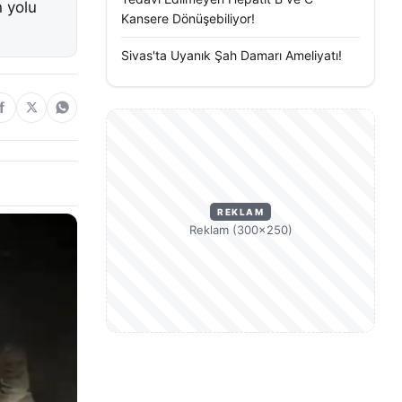
n yolu
Kansere Dönüşebiliyor!
Sivas'ta Uyanık Şah Damarı Ameliyatı!
REKLAM
Reklam (300×250)