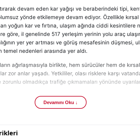
artırarak devam eden kar yağışı ve beraberindeki tipi, ken
olumsuz yönde etkilemeye devam ediyor. Özellikle kırsal
olan yoğun kar ve fırtına, ulaşım ağında ciddi kesintilere
ere göre, il genelinde 517 yerleşim yerinin yolu araç ulaş
nlığının yer yer artması ve görüş mesafesinin düşmesi, 
 temel nedenleri arasında yer aldı.
ların ağırlaşmasıyla birlikte, hem sürücüler hem de kırsa
 zor anlar yaşadı. Yetkililer, olası risklere karşı vatand
ve zorunlu olmadıkça trafiğe çıkmamaları yönünde uyarıla
Devamını Oku ↓
n ardından Sivas İl Özel İdaresi ekipleri tarafından kapsa
rı başlatıldı. Vatandaşların can ve mal güvenliğini sağ
ıkan ekipler, kapanan köy ve mezra yollarını yeniden ul
anlarını seferber etti. Özellikle yüksek rakımlı ve ulaşım
arın büyük bir titizlikle yürütüldüğü bildirildi.