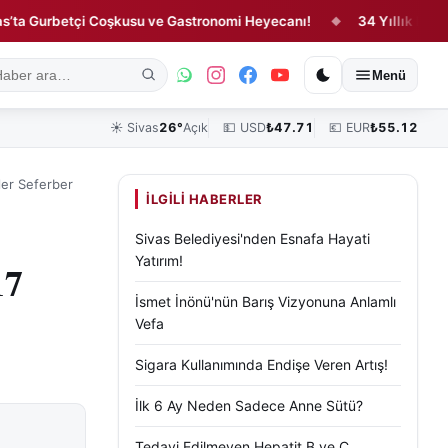
urbetçi Coşkusu ve Gastronomi Heyecanı!
34 Yıllık Hasret Böyl
◆
ık
Kültür, Sanat ve Tarih
Yaşam
Sivas Vefat Edenler
Köşe Yazılar
Menü
☀️
Sivas
26°
Açık
💵 USD
₺
47.71
💶 EUR
₺
55.12
pler Seferber
İLGILI HABERLER
Sivas Belediyesi'nden Esnafa Hayati
Yatırım!
17
İsmet İnönü'nün Barış Vizyonuna Anlamlı
Vefa
Sigara Kullanımında Endişe Veren Artış!
İlk 6 Ay Neden Sadece Anne Sütü?
Tedavi Edilmeyen Hepatit B ve C