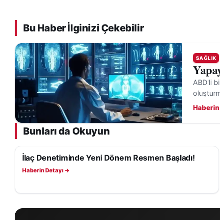
Bu Haber İlginizi Çekebilir
SAĞLIK
Yapay
ABD'li b
oluşturma
Haberin
Bunları da Okuyun
İlaç Denetiminde Yeni Dönem Resmen Başladı!
SAĞLIK
Haberin Detayı →