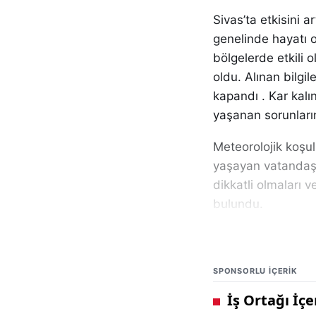
Sivas’ta etkisini 
genelinde hayatı 
bölgelerde etkili 
oldu. Alınan bilgil
kapandı . Kar kalı
yaşanan sorunların
Meteorolojik koşul
yaşayan vatandaşlar
dikkatli olmaları 
bulundu.
Yoğun kar yağışını
mücadele çalışmala
SPONSORLU IÇERIK
amacıyla sahaya ç
açmak için tüm imk
bölgelerde çalışmal