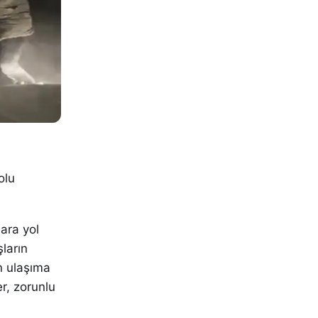
olu
lara yol
şların
en ulaşıma
r, zorunlu