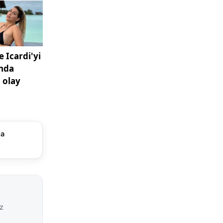
yaçlara
yderler,
metleri
n bir mesai
ürede
ma
ak zaman
andı.
ği, öncelik
eğine dikkat
iz