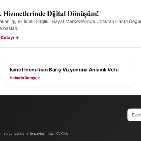
k Hizmetlerinde Dijital Dönüşüm!
akanlığı, 81 ildeki Sağlıklı Hayat Merkezlerinde Uzaktan Hasta Değe
 başladı.
 Detayı →
İsmet İnönü'nün Barış Vizyonuna Anlamlı Vefa
SAĞLIK
Haberin Detayı →
iniz üçüncü kişilerle paylaşılmaz (KVKK).