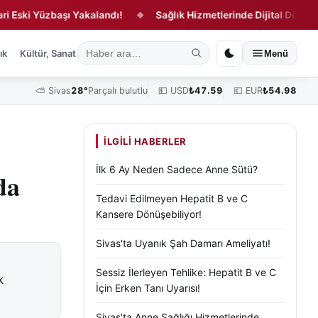
i Yüzbaşı Yakalandı!
Sağlık Hizmetlerinde Dijital Dönüşüm!
◆
ık
Kültür, Sanat ve Tarih
Yaşam
Sivas Vefat Edenler
Köşe Yazılar
Menü
⛅
Sivas
28°
Parçalı bulutlu
💵 USD
₺
47.59
💶 EUR
₺
54.98
İLGILI HABERLER
İlk 6 Ay Neden Sadece Anne Sütü?
da
Tedavi Edilmeyen Hepatit B ve C
Kansere Dönüşebiliyor!
Sivas'ta Uyanık Şah Damarı Ameliyatı!
Sessiz İlerleyen Tehlike: Hepatit B ve C
k
İçin Erken Tanı Uyarısı!
Sivas'ta Anne Sağlığı Hizmetlerinde