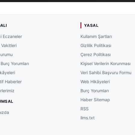
ALI
YASAL
i Eczaneler
Kullanım Şartları
Vakitleri
Gizlilik Politikası
Durumu
Çerez Politikası
 Burç Yorumları
Kişisel Verilerin Korunması
kâyeleri
Veri Sahibi Başvuru Formu
tif Haberler
Web Hikâyeleri
rlerimiz
Burç Yorumları
Haber Sitemap
UMSAL
RSS
ızda
llms.txt