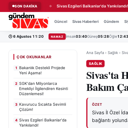
 Sevimli Çözüm!
Sivas Ezgileri Balkanlar'da Yankılandı!
SON DAKİKA
◆
◆
Güncel
Sivas Haberleri
Gündem
Si
🕒
6 Ağustos 11:20
İmsak
03:40
Güneş
05:28
Öğle
12:4
NAMAZ
Ana Sayfa
›
Sağlık
›
Siv
ÇOK OKUNANLAR
SAĞLIK
Bakanlık Destekli Projede
1
Sivas'ta 
Yeni Aşama!
Bakım Ça
SGK'dan Milyonlarca
2
Emekliyi İlgilendiren Kesinti
Düzenlemesi!
Kavurucu Sıcakta Sevimli
3
ÖZET
Çözüm!
Sivas İl Özel İd
bağlantı yolund
Sivas Ezgileri Balkanlar'da
4
Yankılandı!