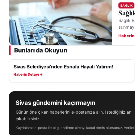
SAĞLIK
Sağlı
Sağlık B
sunmaya
Haberin
Bunları da Okuyun
Sivas Belediyesi'nden Esnafa Hayati Yatırım!
SAĞLIK
Haberin Detayı →
Sivas gündemini kaçırmayın
Günün öne çıkan haberlerini e-postanıza alın. İstediğiniz an
çıkabilirsiniz.
Kaydolarak e-posta ile bilgilendirme almayı kabul etmiş olursunuz. Veriler