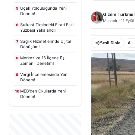
Uçak Yolculuğunda Yeni
5
Dönem!
Gizem Türkme
Muhabir
·
11 Eylü
Suikast Timindeki Firari Eski
6
Yüzbaşı Yakalandı!
Sağlık Hizmetlerinde Dijital
7
Sesli Dinle
A−
Dönüşüm!
Merkez ve 16 İlçede Eş
8
Zamanlı Denetim!
Vergi İncelemesinde Yeni
9
Dönem!
MEB'den Okullarda Yeni
10
Dönem!