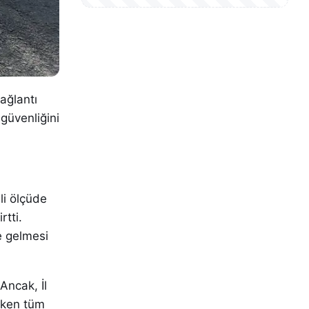
ağlantı
güvenliğini
mli ölçüde
rtti.
e gelmesi
Ancak, İl
reken tüm