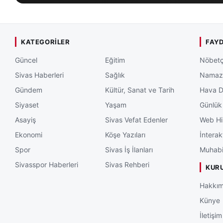
KATEGORILER
FAYD
Güncel
Eğitim
Nöbetç
Sivas Haberleri
Sağlık
Namaz 
Gündem
Kültür, Sanat ve Tarih
Hava 
Siyaset
Yaşam
Günlük
Asayiş
Sivas Vefat Edenler
Web Hi
Ekonomi
Köşe Yazıları
İnterak
Spor
Sivas İş İlanları
Muhabi
Sivasspor Haberleri
Sivas Rehberi
KUR
Hakkım
Künye
İletişim