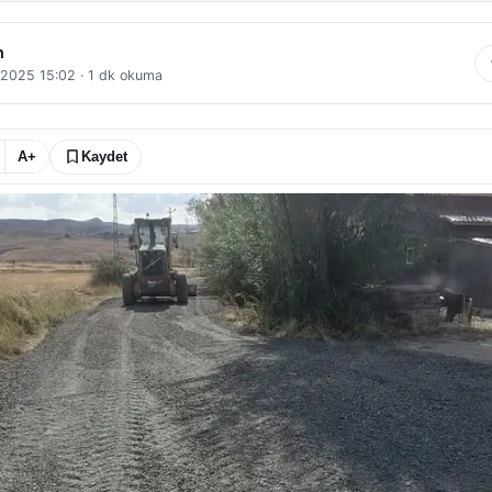
n
l 2025 15:02
·
1
dk okuma
A+
Kaydet