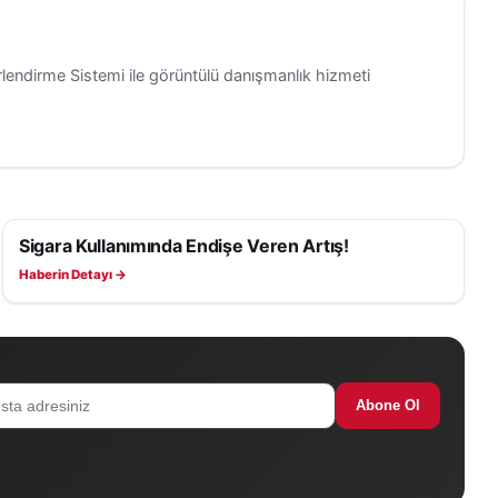
rlendirme Sistemi ile görüntülü danışmanlık hizmeti
Sigara Kullanımında Endişe Veren Artış!
SAĞLIK
Haberin Detayı →
Abone Ol