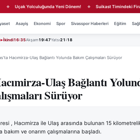
Uçak Yolculuğunda Yeni Dönem!
Suikast Timindeki Firari Esk
◆
yaset
Asayiş
Ekonomi
Spor
Sivasspor Haberleri
Eğitim
Sağl
3
İkindi
16:35
Akşam
19:47
Yatsı
21:18
as'ta Hacımirza-Ulaş Bağlantı Yolunda Bakım Çalışmaları Sürüyor
Hacımirza-Ulaş Bağlantı Yolun
lışmaları Sürüyor
aresi , Hacımirza ile Ulaş arasında bulunan 15 kilometreli
a bakım ve onarım çalışmalarına başladı.