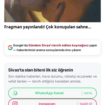
https://www.saglik.gov.tr
adresinden erişilebiliyor.
Yaşanan olay,
Sivas köy yollarında karla mücadele
,
acil sağlık hizmetleri
ve kurumlar arası iş birliğinin
ne kadar hayati olduğunu bir kez daha gösterdi.
Özellikle kış aylarında kırsal bölgelerde yaşayan
vatandaşların sağlık hizmetlerine erişiminin
Google'da
Gündem Sivas
'ı
tercih edilen kaynağınız
yapın
sağlanması için yürütülen çalışmalar, olası can
— haberlerimizi arama sonuçlarında öne çıkarın
kayıplarının önüne geçiyor. Sivas genelindeki
benzer gelişmeleri ve güncel haberleri
Sivas
gündem
ve
Sivas haberleri
kategorilerinden takip
Sivas'ta olan biteni ilk siz öğrenin
etmek mümkün.
Son dakika haberleri, hava durumu, nöbetçi eczaneler ve
vefat ilanları — tercih ettiğiniz kanaldan anında.
WhatsApp Kanalı
KATIL
Instagram
TAKIP ET