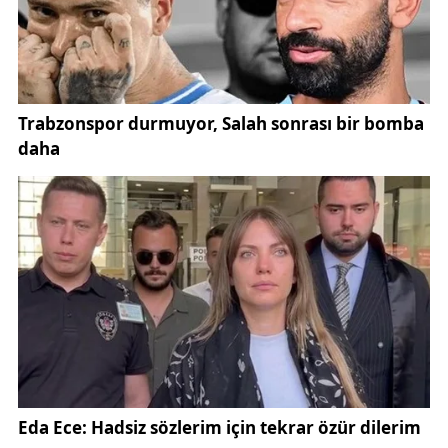
güçlük çekti.
Bölgedeki olumsuz hava koşulları ve kar kalınlığının
artması, ambulansın hastaya ulaşmasını zorlaştırdı.
Sağlık ekiplerinin yolu aşamaması üzerine durum,
Sivas İl Özel İdaresi
karla mücadele ekiplerine
bildirildi. İl Özel İdaresi ekipleri, vatandaşın hayati
riskinin bulunması nedeniyle hızla harekete geçti.
Kırsal bölgelerde sıkça karşılaşılan bu tür durumlar,
Sivas’ta kış şartları
na karşı alınan önlemlerin ne
kadar kritik olduğunu ortaya koydu.
Kısa sürede bölgeye ulaşan İl Özel İdaresi karla
mücadele ekipleri, iş makineleriyle kapalı köy
yolunda çalışma başlattı. Yoğun kar birikintileri,
yapılan titiz çalışmalar sonucunda temizlendi. Yolun
ulaşıma açılmasıyla birlikte ambulansın köye giriş