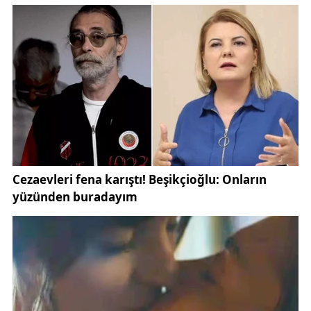
yapması sağlandı. Bu süreçte ekiplerin
koordinasyonu ve hızlı müdahalesi, olası bir
olumsuzluğun önüne geçti. İl genelinde yürütülen
karla mücadele faaliyetleri hakkında detaylı bilgilere
Sivas İl Özel İdaresi
nin resmi internet sitesi olan
https://www.sivasozelidare.gov.tr adresinden
ulaşılabiliyor.
Yolun açılmasının ardından sağlık ekipleri hastaya
ulaştı. İlk müdahalesi ikametinde yapılan vatandaş,
sedyeyle ambulansa alındı. Daha sonra ambulansla
en yakın hastaneye sevk edilen hasta, burada
tedavi altına alındı. Yetkililer, hastanın sağlık
durumunun yakından takip edildiğini bildirdi. Sağlık
hizmetlerinin kesintisiz sürdürülebilmesi için
yürütülen çalışmalar hakkında resmi bilgilere