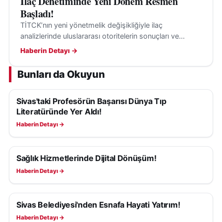
İlaç Denetiminde Yeni Dönem Resmen
Başladı!
TİTCK’nın yeni yönetmelik değişikliğiyle ilaç
analizlerinde uluslararası otoritelerin sonuçları ve
kılavuzları, belirli şartlarla değerlendirmeye alınabilecek.
Haberin Detayı →
Bunları da Okuyun
Sivas'taki Profesörün Başarısı Dünya Tıp
SAĞLIK
Literatüründe Yer Aldı!
Haberin Detayı →
Sağlık Hizmetlerinde Dijital Dönüşüm!
SAĞLIK
Haberin Detayı →
Sivas Belediyesi'nden Esnafa Hayati Yatırım!
SAĞLIK
Haberin Detayı →