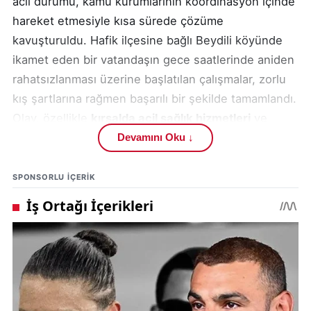
acil durumu, kamu kurumlarının koordinasyon içinde
hareket etmesiyle kısa sürede çözüme
kavuşturuldu. Hafik ilçesine bağlı Beydili köyünde
ikamet eden bir vatandaşın gece saatlerinde aniden
rahatsızlanması üzerine başlatılan çalışmalar, zorlu
kış şartlarına rağmen başarılı bir şekilde tamamlandı.
Olay, özellikle
kırsalda acil sağlık hizmetleri
ve
karla mücadele çalışmaları
nın hayati önemini bir
Devamını Oku ↓
kez daha gözler önüne serdi.
SPONSORLU IÇERIK
Edinilen bilgilere göre, Beydili köyünde yaşayan
vatandaş gece saat 03.00 sıralarında sağlık sorunu
yaşadı. Durumu fark eden köy sakinleri, vakit
kaybetmeden yetkililere ihbarda bulundu. İhbarın
ardından sağlık ekipleri tarafından köye ambulans
yönlendirildi. Ancak yoğun kar yağışı nedeniyle köy
yolu tamamen karla kaplıydı ve ambulans ilerlemekte