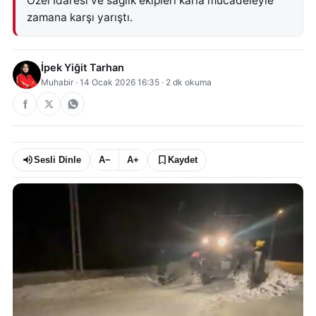
Özel İdaresi ve sağlık ekipleri karla mücadeleyle
zamana karşı yarıştı.
İpek Yiğit Tarhan
Muhabir
·
14 Ocak 2026 16:35
·
2
dk okuma
Sesli Dinle
A−
A+
Kaydet