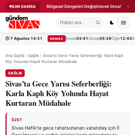
ni Tanıttı!
Bölgesel Dengeleri Değiştirecek İmza!
Kent 
SON DAKİKA
◆
◆
🕒
7 Ağustos 14:31
İmsak
03:41
Güneş
05:29
Öğle
12:43
İ
NAMAZ
Ana Sayfa
›
Sağlık
›
Sivas’ta Gece Yarısı Seferberliği: Karla Kaplı
Köy Yolunda Hayat Kurtaran Müdahale
SAĞLIK
Sivas’ta Gece Yarısı Seferberliği:
Karla Kaplı Köy Yolunda Hayat
Kurtaran Müdahale
ÖZET
Sivas Hafik’te gece rahatsızlanan vatandaş için İl