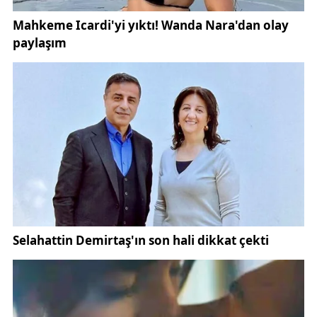
Açılışta konuşan Sivas Belediye Başkanı Dr. Adem
Uzun ise belediyenin kendi kaynaklarını üreten ve
geliştiren bir anlayışla çalışmalarını sürdürdüğünü
ifade etti.
Türkiye genelinde son yıllarda güneş enerji
santrallerine yönelik yatırımların hız kazandığını
belirten Başkan Uzun, Sivas’ın güneş enerjisi
bakımından önemli bir potansiyele sahip olduğuna
dikkat çekti. Kentin bu alandaki avantajlarının
önümüzdeki süreçte daha büyük yatırımlarla
değerlendirileceğini söyleyen Uzun, devlet
tarafından da bölgede önemli enerji projelerinin
hayata geçirileceğini dile getirdi.
Özbelsan’ın kendi enerjisini üretir hale gelmesinin
önemli bir kazanım olduğunu vurgulayan Başkan