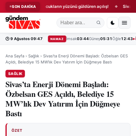
Sivas’ta çocukların yüzünü güldüren açılış!
Sivas’ta öze
SON DAKİKA
◆
◆
🕒
9 Ağustos 09:47
İmsak
03:44
Güneş
05:31
Öğle
12:43
NAMAZ
Ana Sayfa
›
Sağlık
›
Sivas’ta Enerji Dönemi Başladı: Özbelsan GES
Açıldı, Belediye 15 MW’lık Dev Yatırım İçin Düğmeye Bastı
SAĞLIK
Sivas’ta Enerji Dönemi Başladı:
Özbelsan GES Açıldı, Belediye 15
MW’lık Dev Yatırım İçin Düğmeye
Bastı
ÖZET