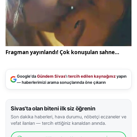
Uzun, tesis sayesinde enerji giderlerinin büyük
ölçüde ortadan kalkacağını ve yıllık yaklaşık 12
milyon TL seviyesinde gelir elde edilmesinin
beklendiğini ifade etti.
Projenin teknik ayrıntılarını da paylaşan Başkan
Uzun, yatırımın yaklaşık 31 milyon TL maliyetle
gerçekleştirildiğini söyledi.
Google'da
Gündem Sivas
'ı
tercih edilen kaynağınız
yapın
Yaklaşık 5 aylık bir sürede tamamlanan santralin 1,2
— haberlerimizi arama sonuçlarında öne çıkarın
megavat, yani 1.200 kilovat seviyesinde elektrik
üretim kapasitesine sahip olduğunu belirten Uzun,
tesiste toplam 2 bin 36 adet güneş panelinin
Sivas'ta olan biteni ilk siz öğrenin
bulunduğunu açıkladı.
Son dakika haberleri, hava durumu, nöbetçi eczaneler ve
vefat ilanları — tercih ettiğiniz kanaldan anında.
Kurulan sistem sayesinde Özbelsan’ın enerji
ihtiyacının önemli bir bölümünün karşılanacağını