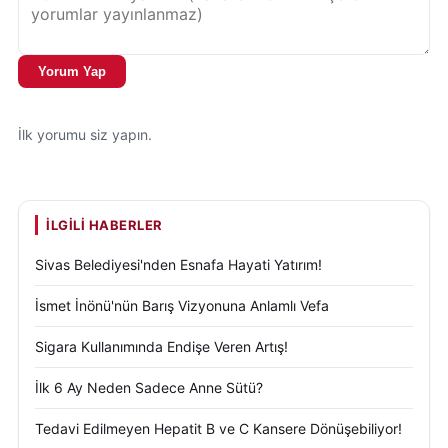
Açılış programında geleceğe yönelik önemli
açıklamalarda bulunan Başkan Uzun, belediyenin
Yorum Yap
şimdiye kadarki en büyük enerji projelerinden biri
için hazırlıkların sürdüğünü duyurdu.
İlk yorumu siz yapın.
Belediye ekiplerinin ihale süreci için EKAP
çalışmalarına başladığını belirten Uzun, yaklaşık 15
megavat gücünde yeni bir güneş enerji santralinin
İLGILI HABERLER
Sivas’a kazandırılacağını açıkladı.
Sivas Belediyesi'nden Esnafa Hayati Yatırım!
Söz konusu yatırımın tamamlanmasıyla birlikte
İsmet İnönü'nün Barış Vizyonuna Anlamlı Vefa
belediyenin enerji maliyetlerinin büyük ölçüde
Sigara Kullanımında Endişe Veren Artış!
ortadan kaldırılmasının hedeflendiğini belirten Uzun,
elde edilecek gelirlerin yeniden hizmet ve yatırım
İlk 6 Ay Neden Sadece Anne Sütü?
olarak vatandaşlara döneceğini söyledi.
Tedavi Edilmeyen Hepatit B ve C Kansere Dönüşebiliyor!