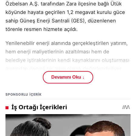
Özbelsan A.Ş. tarafından Zara ilçesine bağlı Ütük
köyünde hayata geçirilen 1,2 megavat kurulu güce
sahip Güneş Enerji Santrali (GES), düzenlenen
törenle resmen hizmete açıldı.
Yenilenebilir enerji alanında gerçekleştirilen yatırım,
hem enerji maliyetlerinin azaltılması hem de
belediye iştiraklerinin kendi kaynaklarını oluşturması
açısından önemli bir adım olarak değerlendiriliyor.
Açılış programında konuşan yetkililer, tesisin
Devamını Oku ↓
ekonomik ve çevresel katkılarına dikkat çekti.
SPONSORLU IÇERIK
Törende ilk konuşmayı yapan Özbelsan A.Ş. Genel
Müdürü Yunus Kantar, şirketin son yıllarda
gerçekleştirdiği yatırımları anlatarak GES projesinin
bu vizyonun önemli bir parçası olduğunu ifade etti.