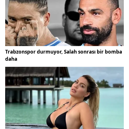
Kantar, ekmek fabrikasından su sayaçları üretimine,
araç ve makine parkı yatırımlarından gayrimenkul
projelerine kadar birçok alanda üretim ve yatırım
faaliyetlerinin sürdüğünü belirtti. Elde edilen
gelirlerin yeniden yatırıma dönüştürüldüğünü
vurgulayan Kantar, dünyanın yenilenebilir enerji
kaynaklarına yöneldiği bir dönemde Sivas
Belediyesi’nin ortaya koyduğu üreten belediyecilik
anlayışına uygun olarak önemli bir projeyi
tamamlamanın mutluluğunu yaşadıklarını söyledi.
Enerji alanındaki bu yatırımın sadece ekonomik
değil, aynı zamanda sürdürülebilir kalkınma
açısından da büyük önem taşıdığını belirten Kantar,
belediye şirketlerinin üretim gücünü artırmaya
yönelik çalışmaların devam edeceğini kaydetti.