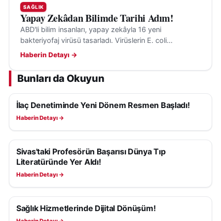
geçirilen proje, hem ekonomik katkısı hem de
SAĞLIK
Yapay Zekâdan Bilimde Tarihi Adım!
yenilenebilir enerjiye sağladığı destekle kentin
ABD'li bilim insanları, yapay zekâyla 16 yeni
geleceğine yönelik önemli yatırımlar arasında yerini
bakteriyofaj virüsü tasarladı. Virüslerin E. coli
aldı.
bakterilerini hedef aldığı ve insanlara tehdit
Haberin Detayı →
oluşturmadığı belirtildi.
Bunları da Okuyun
İlaç Denetiminde Yeni Dönem Resmen Başladı!
SAĞLIK
Haberin Detayı →
Sivas'taki Profesörün Başarısı Dünya Tıp
SAĞLIK
Literatüründe Yer Aldı!
Haberin Detayı →
Sağlık Hizmetlerinde Dijital Dönüşüm!
SAĞLIK
Haberin Detayı →