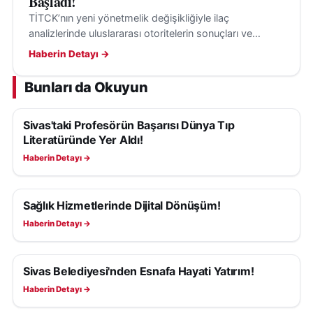
Başladı!
TİTCK’nın yeni yönetmelik değişikliğiyle ilaç
analizlerinde uluslararası otoritelerin sonuçları ve
kılavuzları, belirli şartlarla değerlendirmeye alınabilecek.
Haberin Detayı →
Bunları da Okuyun
Sivas'taki Profesörün Başarısı Dünya Tıp
SAĞLIK
Literatüründe Yer Aldı!
Haberin Detayı →
Sağlık Hizmetlerinde Dijital Dönüşüm!
SAĞLIK
Haberin Detayı →
Sivas Belediyesi'nden Esnafa Hayati Yatırım!
SAĞLIK
Haberin Detayı →