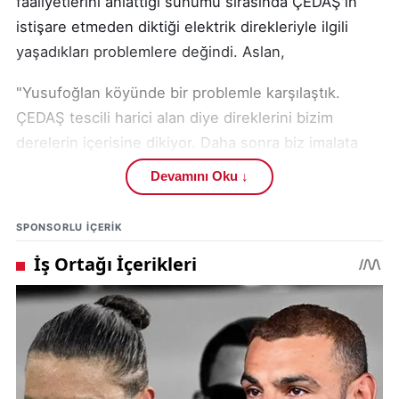
faaliyetlerini anlattığı sunumu sırasında ÇEDAŞ'ın
istişare etmeden diktiği elektrik direkleriyle ilgili
yaşadıkları problemlere değindi. Aslan,
"Yusufoğlan köyünde bir problemle karşılaştık.
ÇEDAŞ tescili harici alan diye direklerini bizim
derelerin içerisine dikiyor. Daha sonra biz imalata
başladığımızda bu direkleri bir şekilde aldıramıyoruz.
Devamını Oku ↓
Burada arazi tescili hariç olabilir ama o boşluk dere
yatağı için bırakılmış boşluklardır. Bu boşluklara bir
SPONSORLU IÇERIK
imalat yapıldığı zaman bizden görüş alınması önem
arz etmektedir. Tescil ayrıcalığı olduğu için devletin
hüküm ve tasarrufundaki alanlardır ama dere için
bırakılmış boşluklardır. Sonra hem ekonomik olarak
kayıplarımız oluyor hem de işlerimiz gecikiyor.
Maalesef direkleri de aldıramıyoruz. ÇEDAŞ'ta
‘programımızda yok diyerek' almıyor. Biz bir baraj