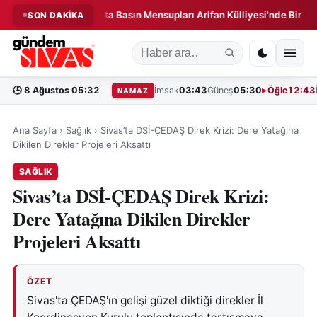
niği!
Sivas'ta Basın Mensupları Arifan Külliyesi'nde Bir Araya G
SON DAKİKA
◆
🕒
8 Ağustos 05:32
İmsak
03:43
Güneş
05:30
Öğle
12:43
NAMAZ
Ana Sayfa
›
Sağlık
›
Sivas’ta DSİ-ÇEDAŞ Direk Krizi: Dere Yatağına
Dikilen Direkler Projeleri Aksattı
SAĞLIK
Sivas’ta DSİ-ÇEDAŞ Direk Krizi:
Dere Yatağına Dikilen Direkler
Projeleri Aksattı
ÖZET
Sivas'ta ÇEDAŞ'ın gelişi güzel diktiği direkler İl