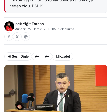
Koordinasyon Kurulu toplantısında tartışmaya
neden oldu. DSİ 19.
İpek Yiğit Tarhan
Muhabir
·
27 Ekim 2025 13:05
·
1
dk okuma
Sesli Dinle
A−
A+
Kaydet