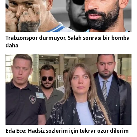
yaparken, yol yaparken çalışmaya engel direkleri
kaldırıyoruz ama direkleri gelip deremize dikmişler"
dedi.
ÇEDAŞ Genel Müdürü Mustafa Altun ise söz alarak,
direklerin taşınmasının kendi sorumluluklarında
olmadığını belirterek,
"Direklerin deplasa girmeme sebebi programda olup
olmaması değil, mevzuat olarak o direklerin talep
sahibi kuruluş tarafından yapılmasının gerekmesidir.
Direklerin dikilirken izin alınmasıyla ilgili süreç
noktasında bundan sonra, eğer geçmişte yapılmış
yanlış uygulamalarımız varsa onları düzeltmeyle ilgili
de bir çalışma yaparız. Ama tescil alanlarla ilgili
ayrıca bir izin almamız gerekmiyor. DSİ'den biz bu