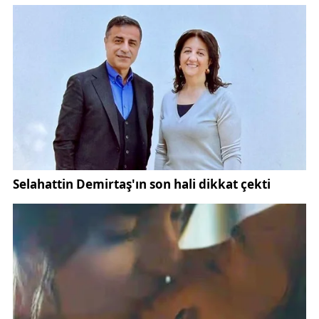
konuda bundan sonraki süreçte görüş almaya
başlarız"
dedi.
Vali Şimşek, devletin ekonomik kayıp yaşamaması
ve işlerin yavaşlamaması için her iki kuruma
koordineli hareket etmeleri talimatı verdi.