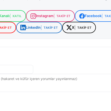
artlarının ağır geçtiği Sivas’ta, karla mücadele çalışmala
 tedbirli olunması gerektiği vurgulanıyor.
analı
Instagram
Facebook
KATIL
TAKIP ET
TAK
LinkedIn
X
AKIP ET
TAKIP ET
TAKIP ET