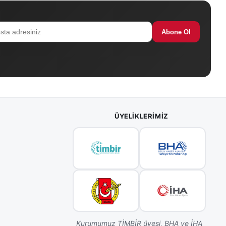
Abone Ol
ÜYELIKLERIMIZ
Kurumumuz TİMBİR üyesi, BHA ve İHA