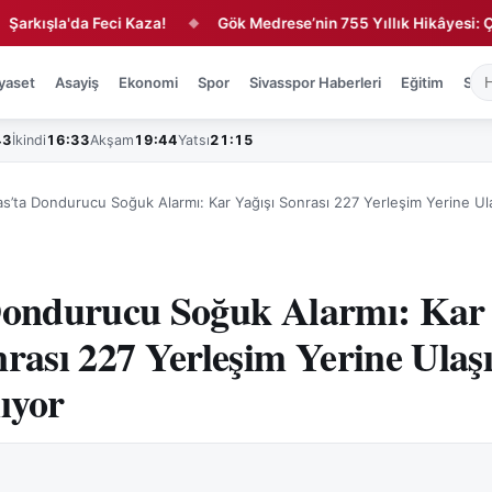
la'da Feci Kaza!
Gök Medrese’nin 755 Yıllık Hikâyesi: Çini, Va
◆
yaset
Asayiş
Ekonomi
Spor
Sivasspor Haberleri
Eğitim
Sağl
43
İkindi
16:33
Akşam
19:44
Yatsı
21:15
as’ta Dondurucu Soğuk Alarmı: Kar Yağışı Sonrası 227 Yerleşim Yerine Ul
 Dondurucu Soğuk Alarmı: Kar
nrası 227 Yerleşim Yerine Ulaş
ıyor