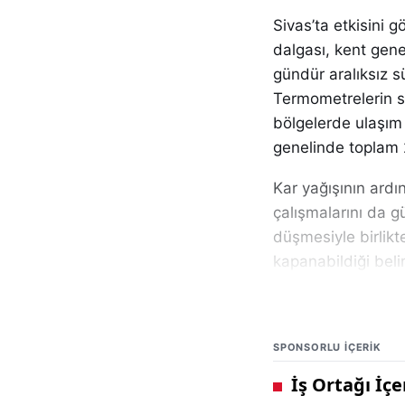
Sivas’ta etkisini 
dalgası, kent gen
gündür aralıksız s
Termometrelerin sıf
bölgelerde ulaşım 
genelinde toplam 
Kar yağışının ardı
çalışmalarını da gü
düşmesiyle birlikt
kapanabildiği belirt
yer yer artması, e
tür hava koşulları
SPONSORLU IÇERIK
Kapanan yolların y
aralıksız görev ya
çalışmalar, önceli