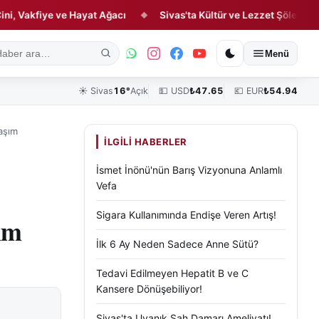
kfiye ve Hayat Ağacı
Sivas'ta Kültür ve Lezzet Şöleni!
Ru
◆
◆
ık
Kültür, Sanat ve Tarih
Yaşam
Sivas Vefat Edenler
Köşe Yazılar
Menü
☀️
Sivas
16°
Açık
💵 USD
₺
47.65
💶 EUR
₺
54.94
aşım
İLGILI HABERLER
İsmet İnönü'nün Barış Vizyonuna Anlamlı
Vefa
Sigara Kullanımında Endişe Veren Artış!
ım
İlk 6 Ay Neden Sadece Anne Sütü?
Tedavi Edilmeyen Hepatit B ve C
Kansere Dönüşebiliyor!
Sivas'ta Uyanık Şah Damarı Ameliyatı!