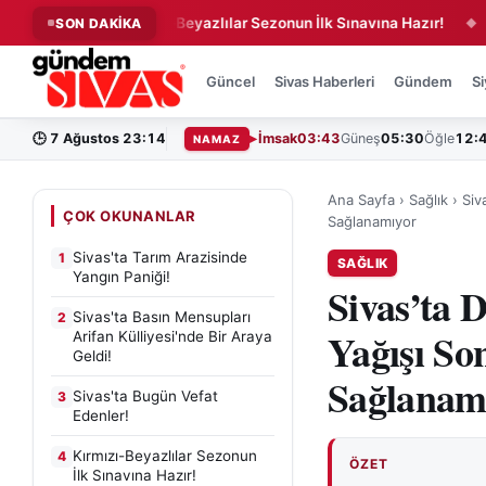
r!
Kırmızı-Beyazlılar Sezonun İlk Sınavına Hazır!
Şarkış
SON DAKİKA
◆
◆
Güncel
Sivas Haberleri
Gündem
Si
🕒
7 Ağustos 23:14
İmsak
03:43
Güneş
05:30
Öğle
12:
NAMAZ
Ana Sayfa
›
Sağlık
›
Siv
ÇOK OKUNANLAR
Sağlanamıyor
Sivas'ta Tarım Arazisinde
1
SAĞLIK
Yangın Paniği!
Sivas’ta
Sivas'ta Basın Mensupları
2
Yağışı So
Arifan Külliyesi'nde Bir Araya
Geldi!
Sağlanam
Sivas'ta Bugün Vefat
3
Edenler!
Kırmızı-Beyazlılar Sezonun
4
ÖZET
İlk Sınavına Hazır!