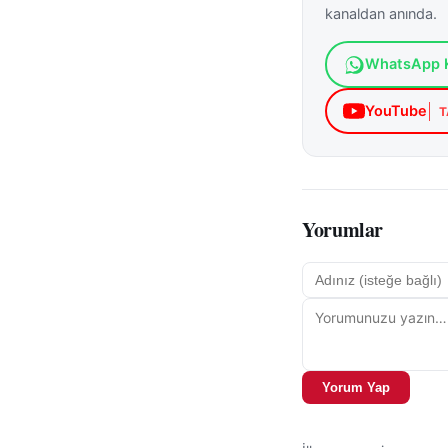
önem taşıyor. Kış ş
kanaldan anında.
tamamlanana kadar
WhatsApp K
YouTube
T
Yorumlar
Yorum Yap