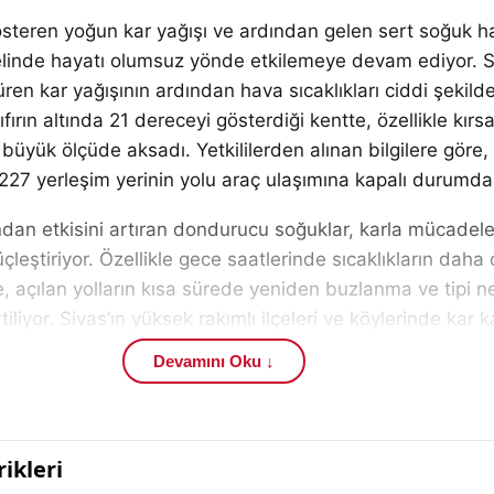
gösteren yoğun kar yağışı ve ardından gelen sert soğuk h
elinde hayatı olumsuz yönde etkilemeye devam ediyor. S
üren kar yağışının ardından hava sıcaklıkları ciddi şekild
ırın altında 21 dereceyi gösterdiği kentte, özellikle kırsa
büyük ölçüde aksadı. Yetkililerden alınan bilgilere göre, 
227 yerleşim yerinin yolu araç ulaşımına kapalı durumda
ndan etkisini artıran dondurucu soğuklar, karla mücadel
çleştiriyor. Özellikle gece saatlerinde sıcaklıkların daha
e, açılan yolların kısa sürede yeniden buzlanma ve tipi n
iliyor. Sivas’ın yüksek rakımlı ilçeleri ve köylerinde kar ka
kiplerin çalışmalarını yoğunlaştırmasına neden oldu. Uzm
Devamını Oku ↓
nın bölgede kış aylarında sıkça görüldüğüne dikkat çekiy
eniden ulaşıma açılması için İl Özel İdaresi ekipleri sah
pıyor. Greyder, kar küreme ve tuzlama araçlarıyla sürdür
kle acil durumlar ve sağlık hizmetlerine ulaşımın sağlanm