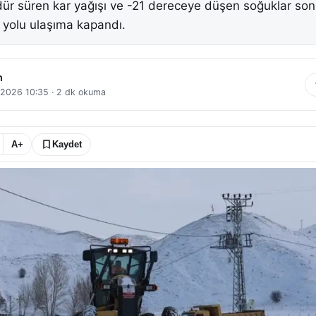
ndür süren kar yağışı ve -21 dereceye düşen soğuklar son
n yolu ulaşıma kapandı.
n
 2026 10:35
·
2
dk okuma
A+
Kaydet