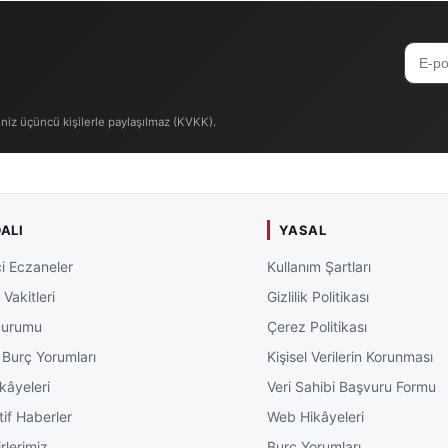
iniz üçüncü kişilerle paylaşılmaz (KVKK).
ALI
YASAL
i Eczaneler
Kullanım Şartları
Vakitleri
Gizlilik Politikası
Durumu
Çerez Politikası
 Burç Yorumları
Kişisel Verilerin Korunması
kâyeleri
Veri Sahibi Başvuru Formu
tif Haberler
Web Hikâyeleri
rlerimiz
Burç Yorumları