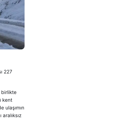
sı 227
birlikte
ü kent
de ulaşımın
 aralıksız