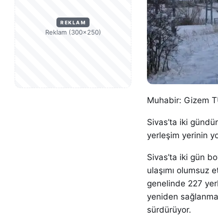
REKLAM
Reklam (300×250)
Muhabir: Gizem
Sivas’ta iki gündü
yerleşim yerinin y
Sivas’ta iki gün b
ulaşımı olumsuz et
genelinde 227 yerl
yeniden sağlanması
sürdürüyor.