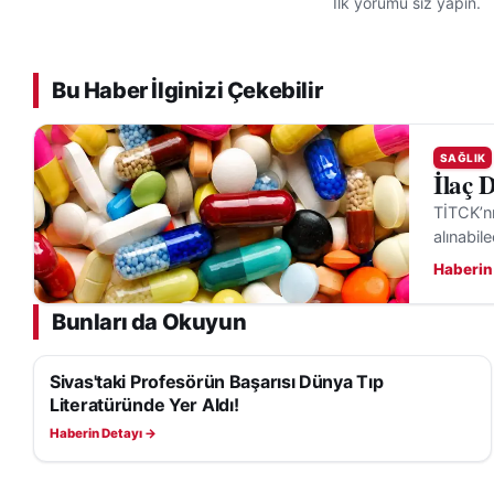
İlk yorumu siz yapın.
Bu Haber İlginizi Çekebilir
SAĞLIK
İlaç 
TİTCK’nı
alınabil
Haberin
Bunları da Okuyun
Sivas'taki Profesörün Başarısı Dünya Tıp
SAĞLIK
Literatüründe Yer Aldı!
Haberin Detayı →