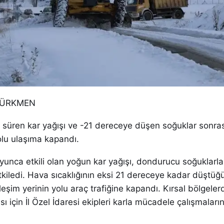
 TÜRKMEN
r süren kar yağışı ve -21 dereceye düşen soğuklar sonra
olu ulaşıma kapandı.
oyunca etkili olan yoğun kar yağışı, dondurucu soğuklarla 
kiledi. Hava sıcaklığının eksi 21 dereceye kadar düştüğ
eşim yerinin yolu araç trafiğine kapandı. Kırsal bölgeler
 için İl Özel İdaresi ekipleri karla mücadele çalışmalarını