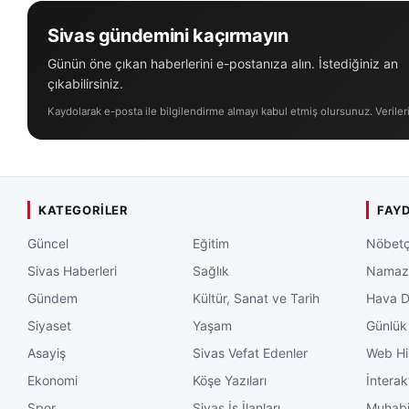
Sivas gündemini kaçırmayın
Günün öne çıkan haberlerini e-postanıza alın. İstediğiniz an
çıkabilirsiniz.
Kaydolarak e-posta ile bilgilendirme almayı kabul etmiş olursunuz. Veriler
KATEGORILER
FAYD
Güncel
Eğitim
Nöbetç
Sivas Haberleri
Sağlık
Namaz 
Gündem
Kültür, Sanat ve Tarih
Hava 
Siyaset
Yaşam
Günlük
Asayiş
Sivas Vefat Edenler
Web Hi
Ekonomi
Köşe Yazıları
İnterak
Spor
Sivas İş İlanları
Muhabi