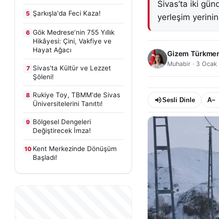
Sivas’ta iki gü
Şarkışla'da Feci Kaza!
5
yerleşim yerini
Gök Medrese’nin 755 Yıllık
6
Hikâyesi: Çini, Vakfiye ve
Hayat Ağacı
Gizem Türkme
Muhabir
·
3 Ocak
Sivas'ta Kültür ve Lezzet
7
Şöleni!
Rukiye Toy, TBMM'de Sivas
8
Sesli Dinle
A−
Üniversitelerini Tanıttı!
Bölgesel Dengeleri
9
Değiştirecek İmza!
Kent Merkezinde Dönüşüm
10
Başladı!