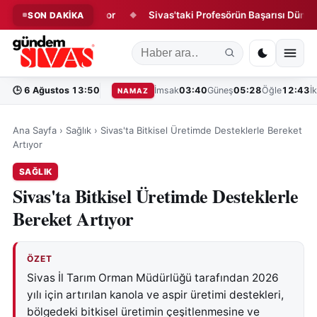
sleğe Hazırlanıyor
Sivas'taki Profesörün Başarısı Dünya Tıp Li
SON DAKİKA
◆
🕒
6 Ağustos 13:50
İmsak
03:40
Güneş
05:28
Öğle
12:43
İ
NAMAZ
Ana Sayfa
›
Sağlık
›
Sivas'ta Bitkisel Üretimde Desteklerle Bereket
Artıyor
SAĞLIK
Sivas'ta Bitkisel Üretimde Desteklerle
Bereket Artıyor
ÖZET
Sivas İl Tarım Orman Müdürlüğü tarafından 2026
yılı için artırılan kanola ve aspir üretimi destekleri,
bölgedeki bitkisel üretimin çeşitlenmesine ve