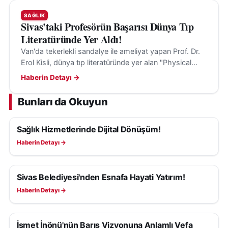
SAĞLIK
Sivas'taki Profesörün Başarısı Dünya Tıp
Literatüründe Yer Aldı!
Van'da tekerlekli sandalye ile ameliyat yapan Prof. Dr.
Erol Kisli, dünya tıp literatüründe yer alan "Physical
Limits" çalışmasıyla dikkat çekti.
Haberin Detayı →
Bunları da Okuyun
Sağlık Hizmetlerinde Dijital Dönüşüm!
SAĞLIK
Haberin Detayı →
Sivas Belediyesi'nden Esnafa Hayati Yatırım!
SAĞLIK
Haberin Detayı →
İsmet İnönü'nün Barış Vizyonuna Anlamlı Vefa
SAĞLIK