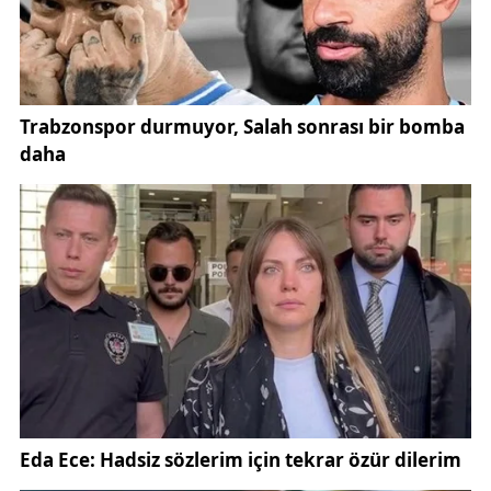
Desteklerin artırılması, üreticiler tarafından
memnuniyetle karşılandı. Üreticiler, bu destekler
sayesinde daha fazla yatırım yapabileceklerini ve
daha kaliteli ürünler yetiştirebileceklerini
belirtiyorlar. Tarım sektörü temsilcileri, bu
desteklerin devamlılığının sağlanmasının, Sivas'ın
tarımsal potansiyelini daha da artıracağını
vurguluyorlar.