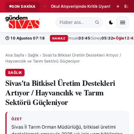
i Sona Eriyor!
Okul Alışverişinde Kritik Uyarı!
Eski Futb
SON DAKİKA
◆
◆
🕒
10 Ağustos 07:18
İmsak
03:45
Güneş
05:32
Öğle
12:4
NAMAZ
Ana Sayfa
›
Sağlık
›
Sivas'ta Bitkisel Üretim Destekleri Artıyor /
Hayvancılık ve Tarım Sektörü Güçleniyor
SAĞLIK
Sivas'ta Bitkisel Üretim Destekleri
Artıyor / Hayvancılık ve Tarım
Sektörü Güçleniyor
ÖZET
Sivas İl Tarım Orman Müdürlüğü, bitkisel üretimi