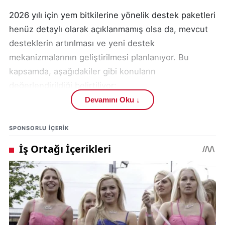
2026 yılı için yem bitkilerine yönelik destek paketleri
henüz detaylı olarak açıklanmamış olsa da, mevcut
desteklerin artırılması ve yeni destek
mekanizmalarının geliştirilmesi planlanıyor. Bu
kapsamda, aşağıdakiler gibi konuların
değerlendirildiği belirtiliyor:
Devamını Oku ↓
Sivas İl Tarım Orman Müdürlüğü, bitkisel üretimi
artırmak için sadece yem bitkilerine değil, diğer
SPONSORLU IÇERIK
tarım ürünlerine yönelik destekleri de artırıyor. Bu
kapsamda, sulama projelerinin hayata geçirilmesi,
modern tarım tekniklerinin yaygınlaştırılması ve
üreticilerin eğitimleri konularında çalışmalar
yürütülüyor. Bitkisel üretimin çeşitliliği nin artırılması
ve ürün kalitesinin yükseltilmesi hedefleniyor.