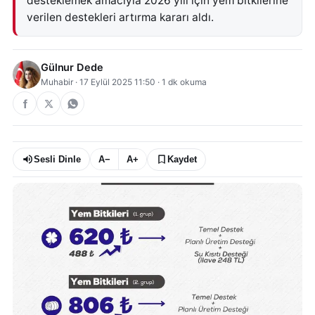
desteklemek amacıyla 2026 yılı için yem bitkilerine
verilen destekleri artırma kararı aldı.
Gülnur Dede
Muhabir
·
17 Eylül 2025 11:50
·
1
dk okuma
Sesli Dinle
A−
A+
Kaydet