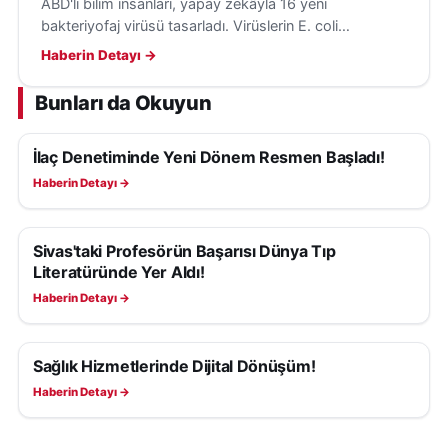
ABD'li bilim insanları, yapay zekâyla 16 yeni
bakteriyofaj virüsü tasarladı. Virüslerin E. coli
bakterilerini hedef aldığı ve insanlara tehdit
Haberin Detayı →
oluşturmadığı belirtildi.
Bunları da Okuyun
İlaç Denetiminde Yeni Dönem Resmen Başladı!
SAĞLIK
Haberin Detayı →
Sivas'taki Profesörün Başarısı Dünya Tıp
SAĞLIK
Literatüründe Yer Aldı!
Haberin Detayı →
Sağlık Hizmetlerinde Dijital Dönüşüm!
SAĞLIK
Haberin Detayı →