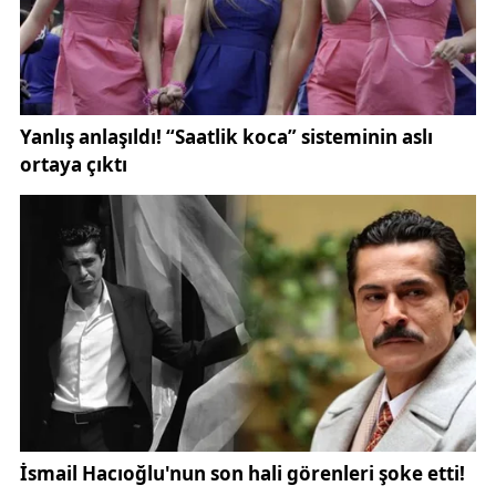
Sivas İl Tarım Orman Müdürlüğü, tarım sektörünün
sürdürülebilirliği ve rekabet gücünün artırılması için
uzun vadeli stratejiler geliştiriyor. Bu stratejiler
kapsamında, teknolojik yeniliklerin tarım sektörüne
entegre edilmesi, organik tarımın yaygınlaştırılması
ve kırsal kalkınmanın desteklenmesi gibi konulara
odaklanılıyor.