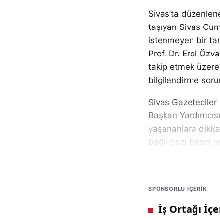
Sivas’ta düzenlen
taşıyan Sivas Cumh
istenmeyen bir ta
Prof. Dr. Erol Özvar
takip etmek üzer
bilgilendirme sor
Sivas Gazeteciler
Başkan Yardımcıs
yaşananlara dikka
bağlı bazı basın ve
sergilediği iddia 
sözlü ve fiziki m
SPONSORLU IÇERIK
Sezerer’in açıklam
ifadeler kullandığı
benimsediği ifade 