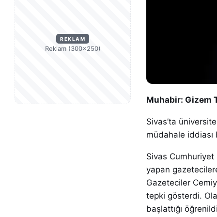
REKLAM
Reklam (300×250)
Muhabir: Gizem
Sivas’ta üniversit
müdahale iddiası b
Sivas Cumhuriyet Ü
yapan gazetecilere
Gazeteciler Cemiy
tepki gösterdi. Ol
başlattığı öğrenild