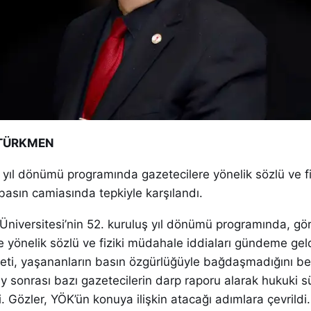
 TÜRKMEN
e yıl dönümü programında gazetecilere yönelik sözlü ve fi
asın camiasında tepkiyle karşılandı.
niversitesi’nin 52. kuruluş yıl dönümü programında, gör
 yönelik sözlü ve fiziki müdahale iddiaları gündeme geld
eti, yaşananların basın özgürlüğüyle bağdaşmadığını bel
ay sonrası bazı gazetecilerin darp raporu alarak hukuki s
i. Gözler, YÖK’ün konuya ilişkin atacağı adımlara çevrildi.