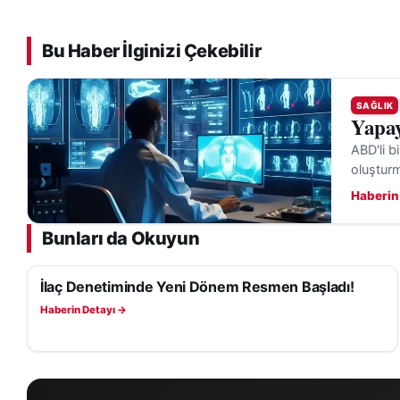
üniversitenin hem 
düzenlendiği 4 Eyl
Bu Haber İlginizi Çekebilir
(
https://www.sivas
almasının önemine 
SAĞLIK
Yapay
Açıklamanın sonun
ABD'li b
sunulduğu ifade e
oluşturma
tarafından yakında
Haberin
altında da tartışı
Bunları da Okuyun
İlaç Denetiminde Yeni Dönem Resmen Başladı!
SAĞLIK
Haberin Detayı →