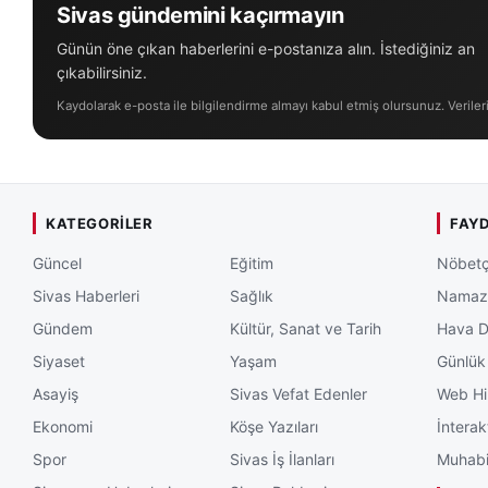
Sivas gündemini kaçırmayın
Günün öne çıkan haberlerini e-postanıza alın. İstediğiniz an
çıkabilirsiniz.
Kaydolarak e-posta ile bilgilendirme almayı kabul etmiş olursunuz. Veriler
KATEGORILER
FAYD
Güncel
Eğitim
Nöbetç
Sivas Haberleri
Sağlık
Namaz 
Gündem
Kültür, Sanat ve Tarih
Hava 
Siyaset
Yaşam
Günlük
Asayiş
Sivas Vefat Edenler
Web Hi
Ekonomi
Köşe Yazıları
İnterak
Spor
Sivas İş İlanları
Muhabi