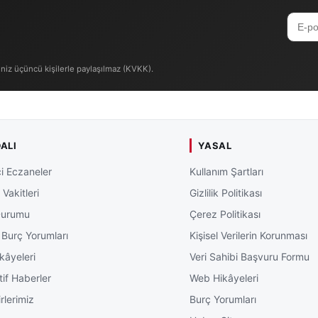
iniz üçüncü kişilerle paylaşılmaz (KVKK).
ALI
YASAL
i Eczaneler
Kullanım Şartları
Vakitleri
Gizlilik Politikası
Durumu
Çerez Politikası
 Burç Yorumları
Kişisel Verilerin Korunması
kâyeleri
Veri Sahibi Başvuru Formu
tif Haberler
Web Hikâyeleri
rlerimiz
Burç Yorumları