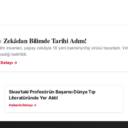
de kentin imajına zarar verdiğini vurguladı. Programın
ül Kültür Merkezi’nin bağlı olduğu
Sivas Belediyesi
.bel.tr
) ve kentin diğer kurumlarının da süreci hassasiye
dikkat çekildi.
 Zekâdan Bilimde Tarihi Adım!
da, yaşanan tüm gelişmelerin kamuoyunun bilgisine say
ilim insanları, yapay zekâyla 16 yeni bakteriyofaj virüsü tasarladı. Virü
dildi. Sürecin nasıl sonuçlanacağı, hem yerel hem de ulu
dığı belirtildi.
n izlenirken, konu Sivas gündemi ve eğitim haberleri baş
 Detayı →
lmaya devam ediyor.
Sivas'taki Profesörün Başarısı Dünya Tıp
SAĞLIK
Literatüründe Yer Aldı!
Haberin Detayı →