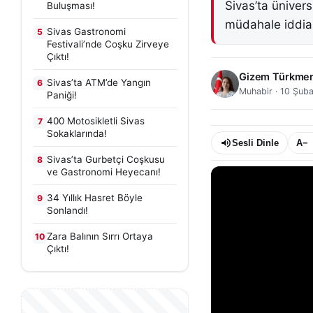
Sivas’ta ünivers
Buluşması!
müdahale iddias
Sivas Gastronomi
5
Festivali’nde Coşku Zirveye
Çıktı!
Gizem Türkme
Sivas’ta ATM’de Yangın
6
Muhabir
·
10 Şuba
Paniği!
400 Motosikletli Sivas
7
Sokaklarında!
Sesli Dinle
A−
Sivas’ta Gurbetçi Coşkusu
8
ve Gastronomi Heyecanı!
34 Yıllık Hasret Böyle
9
Sonlandı!
Zara Balının Sırrı Ortaya
10
Çıktı!