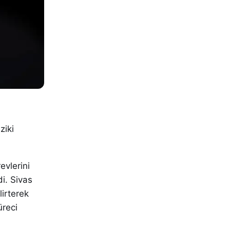
ziki
evlerini
i. Sivas
irterek
üreci