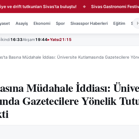
rift tutkunları Sivas’ta buluştu!
Sivas Gastronomi Festivali’nde
◆
yaset
Asayiş
Ekonomi
Spor
Sivasspor Haberleri
Eğitim
Sağl
3
İkindi
16:33
Akşam
19:44
Yatsı
21:15
as’ta Basına Müdahale İddiası: Üniversite Kutlamasında Gazetecilere Yön
Basına Müdahale İddiası: Ünive
nda Gazetecilere Yönelik Tu
ti