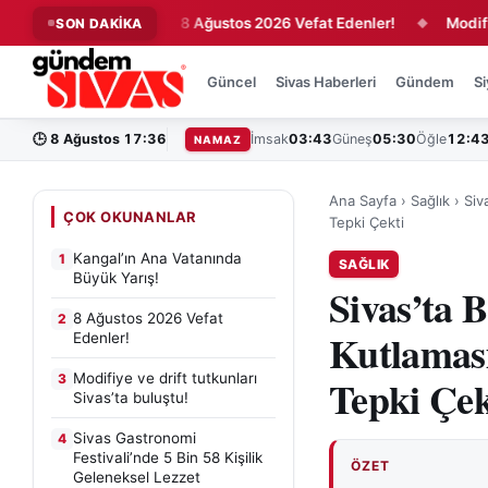
Büyük Yarış!
8 Ağustos 2026 Vefat Edenler!
Modifiye ve d
SON DAKİKA
◆
◆
Güncel
Sivas Haberleri
Gündem
Si
🕒
8 Ağustos 17:36
İmsak
03:43
Güneş
05:30
Öğle
12:4
NAMAZ
Ana Sayfa
›
Sağlık
›
Siv
ÇOK OKUNANLAR
Tepki Çekti
Kangal’ın Ana Vatanında
1
SAĞLIK
Büyük Yarış!
Sivas’ta 
8 Ağustos 2026 Vefat
2
Kutlaması
Edenler!
Modifiye ve drift tutkunları
3
Tepki Çek
Sivas’ta buluştu!
Sivas Gastronomi
4
Festivali’nde 5 Bin 58 Kişilik
ÖZET
Geleneksel Lezzet