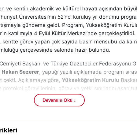
en ve kentin akademik ve kültürel hayatı açısından büy
uriyet Üniversitesi’nin 52’nci kuruluş yıl dönümü progra
rtışmayla gündeme geldi. Program, Yükseköğretim Kurul
’ın katılımıyla 4 Eylül Kültür Merkezi’nde gerçekleştirildi. 
e, kentte görev yapan çok sayıda basın mensubu da ka
umluluğu çerçevesinde salonda hazır bulundu.
 Cemiyeti Başkanı ve Türkiye Gazeteciler Federasyonu G
ı
Hakan Sezerer
, yaptığı yazılı açıklamada program sıra
t çekti. Açıklamaya göre,
Yükseköğretim Kurulu
Başkan
 protokol görevlilerinin, görev ve yetki sınırlarını aşan t
edildi. Bu kapsamda, Sivas’ta görev yapan gazetecilere y
Devamını Oku ↓
üdahalelerde bulunulduğu öne sürüldü.
asında, olay sırasında bazı görevlilerin gazetecilere karş
, gerçeği yansıtmadığı belirtilen beyanlarla suçlayıcı bir d
edildi. Ayrıca, meslektaşların kurumlarına şikâyet edilme