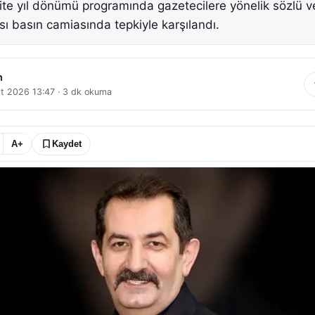
ite yıl dönümü programında gazetecilere yönelik sözlü ve 
ı basın camiasında tepkiyle karşılandı.
n
t 2026 13:47
·
3
dk okuma
A+
Kaydet