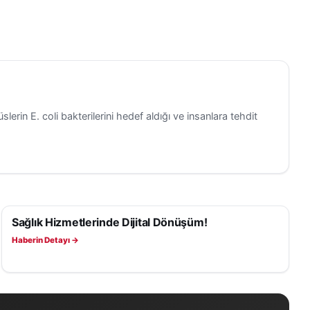
tle ele
gıyla
slerin E. coli bakterilerini hedef aldığı ve insanlara tehdit
sal basın
lıkları
Sağlık Hizmetlerinde Dijital Dönüşüm!
SAĞLIK
Haberin Detayı →