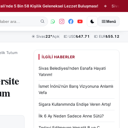
 5 Bin 58 Kişilik Geleneksel Lezzet Buluşması!
Sivas Gastronom
◆
ık
Kültür, Sanat ve Tarih
Yaşam
Sivas Vefat Edenler
Köşe Yazılar
Menü
☀️
Sivas
22°
Açık
💵 USD
₺
47.71
💶 EUR
₺
55.12
elik Tutum
İLGILI HABERLER
Sivas Belediyesi'nden Esnafa Hayati
Yatırım!
rsite
İsmet İnönü'nün Barış Vizyonuna Anlamlı
tum
Vefa
Sigara Kullanımında Endişe Veren Artış!
İlk 6 Ay Neden Sadece Anne Sütü?
Tedavi Edilmeyen Hepatit B ve C