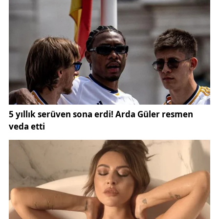
Hasan Erenler’in cenaze namazı saat 13.00’te Ay
Yıldız Camii’nde kılınacak. Merhum, Yukarı Tekke 46.
Ada Mezarlığı’nda toprağa verilecek. Taziye adresi
Mevlana Mahallesi Rahmi Günay Caddesi Bulvar
Apartmanı Gündoğ Blok olarak bildirildi.
57 yaşında vefat eden Songül Gözel için cenaze
namazı saat 15.30’da Ay Yıldız Camii’nde eda
edilecek. Defin işlemi Yukarı Tekke 37. Ada
Mezarlığı’nda yapılacak. Taziyeler Mevlana Mahallesi
16. Hikmet Boran Caddesi Gözel Evler Sitesi No:1
adresinde kabul edilecek.
Döne Başer’in cenazesi, 15 Ocak Perşembe günü
saat 15.30’da Ay Yıldız Camii’nden kaldırılacak.
Merhume, Yukarı Tekke 89. Ada Sıra Mezarlığı’na
defnedilecek. Taziye adresi Kılavuz Mahallesi 46-19