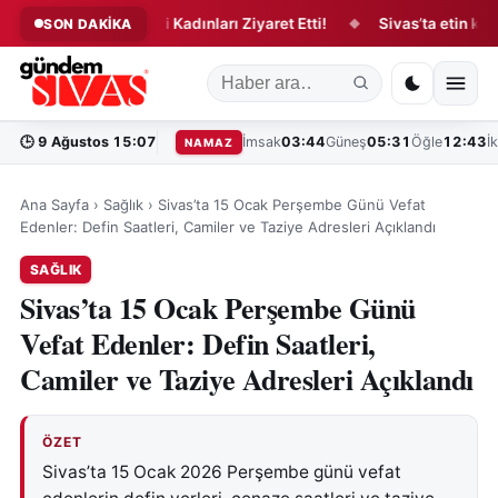
vas’taki Üretici Kadınları Ziyaret Etti!
Sivas’ta etin kilosu ne
SON DAKİKA
◆
🕒
9 Ağustos 15:07
İmsak
03:44
Güneş
05:31
Öğle
12:43
İ
NAMAZ
Ana Sayfa
›
Sağlık
›
Sivas’ta 15 Ocak Perşembe Günü Vefat
Edenler: Defin Saatleri, Camiler ve Taziye Adresleri Açıklandı
SAĞLIK
Sivas’ta 15 Ocak Perşembe Günü
Vefat Edenler: Defin Saatleri,
Camiler ve Taziye Adresleri Açıklandı
ÖZET
Sivas’ta 15 Ocak 2026 Perşembe günü vefat