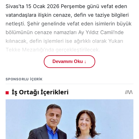
Sivas’ta 15 Ocak 2026 Perşembe günü vefat eden
vatandaşlara ilişkin cenaze, defin ve taziye bilgileri
netleşti. Şehir genelinde vefat eden isimlerin büyük
bölümünün cenaze namazları Ay Yıldız Camii’nde
kılınacak, defin işlemleri ise ağırlıklı olarak Yukarı
Tekke Mezarlığı’nda gerçekleştirilecek.
Kamuoyunun doğru bilgilendirilmesi amacıyla
Devamını Oku ↓
açıklanan bilgiler, resmi kayıtlar doğrultusunda
derlenerek paylaşıldı.
SPONSORLU IÇERIK
Bu tür duyurular, hem yakınlarını kaybeden ailelerin
acılarını paylaşmak hem de cenaze törenlerine
katılmak isteyen vatandaşların doğru zaman ve
mekâna ulaşabilmesi açısından önem taşıyor.
Sivas’taki resmi defin işlemleri ve mezarlık
düzenlemeleri, ilgili kurumların gözetiminde