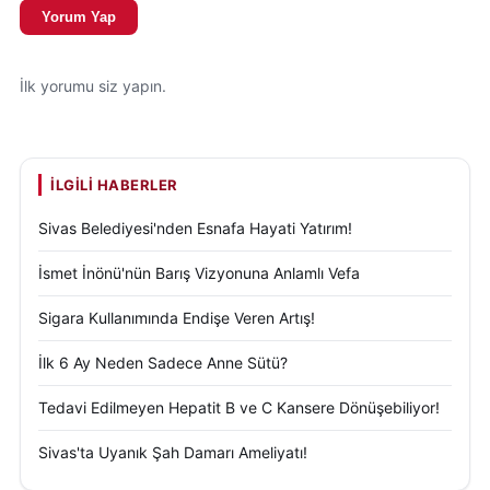
Hidayet Aydemir’in cenaze namazı saat 13.00’te Ay
Yorum Yap
Yıldız Camii’nde kılınacak. Merhum, Yukarı Tekke 89.
Ada Sıra Mezarlığı’na defnedilecek. Taziye adresi
İlk yorumu siz yapın.
Selçuklu Mahallesi 66-14 Sokak No:6 olarak
bildirildi.
İLGILI HABERLER
Sivas Belediyesi'nden Esnafa Hayati Yatırım!
İsmet İnönü'nün Barış Vizyonuna Anlamlı Vefa
Sigara Kullanımında Endişe Veren Artış!
İlk 6 Ay Neden Sadece Anne Sütü?
Tedavi Edilmeyen Hepatit B ve C Kansere Dönüşebiliyor!
Sivas'ta Uyanık Şah Damarı Ameliyatı!