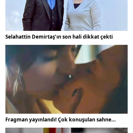
yürütülüyor. Konuyla ilgili genel bilgilere
Sivas
Valiliği
’nin resmi internet sitesi olan
Sivas Valiliği
üzerinden de ulaşılabiliyor.
15 Ocak 2026 Perşembe günü vefat eden Hanım
Kütük’ün cenaze namazı saat 15.30’da Ay Yıldız
Camii’nde kılınacak. Merhumenin naaşı, Yukarı
Tekke 89. Ada Sıra Mezarlığı’na defnedilecek.
Taziye ziyaretleri Mısmılırmak Mahallesi 21
Abdulvahabi Gazi Caddesi 4 Evler adresinde kabul
edilecek.
44 yaşında hayatını kaybeden Sinan Arıcan’ın
cenazesi, aile talebi doğrultusunda Malatya’ya
nakledildi. Defin işlemleri Malatya’da
gerçekleştirilecek.