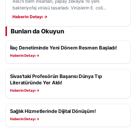
ABD'li bilim insanları, yapay zekâyla 16 yeni
bakteriyofaj virüsü tasarladı. Virüslerin E. coli
bakterilerini hedef aldığı ve insanlara tehdit
Haberin Detayı →
oluşturmadığı belirtildi.
Bunları da Okuyun
İlaç Denetiminde Yeni Dönem Resmen Başladı!
SAĞLIK
Haberin Detayı →
Sivas'taki Profesörün Başarısı Dünya Tıp
SAĞLIK
Literatüründe Yer Aldı!
Haberin Detayı →
Sağlık Hizmetlerinde Dijital Dönüşüm!
SAĞLIK
Haberin Detayı →