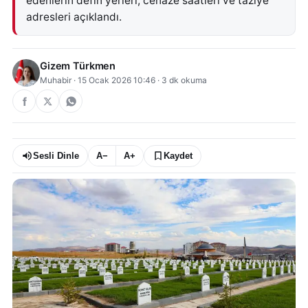
edenlerin defin yerleri, cenaze saatleri ve taziye
adresleri açıklandı.
Gizem Türkmen
Muhabir
·
15 Ocak 2026 10:46
·
3
dk okuma
Sesli Dinle
A−
A+
Kaydet