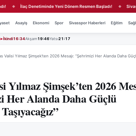
İlaç Denetiminde Yeni Dönem Resmen Başladı!
Sivas'ta Za
◆
◆
yaset
Asayiş
Ekonomi
Spor
Sivasspor Haberleri
Eğitim
Sağl
3
İkindi
16:34
Akşam
19:46
Yatsı
21:17
as Valisi Yılmaz Şimşek’ten 2026 Mesajı: “Şehrimizi Her Alanda Daha Güçl
isi Yılmaz Şimşek’ten 2026 Mes
zi Her Alanda Daha Güçlü
 Taşıyacağız”