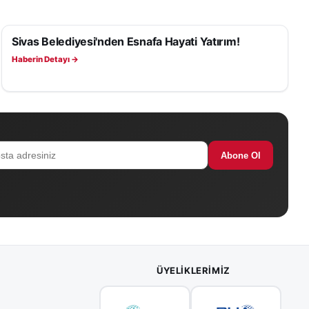
Sivas Belediyesi'nden Esnafa Hayati Yatırım!
SAĞLIK
Haberin Detayı →
Abone Ol
ÜYELIKLERIMIZ