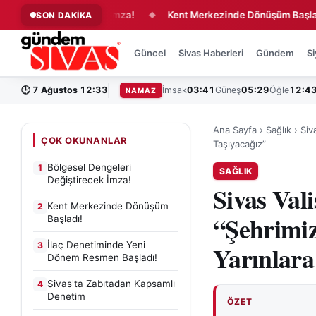
eri Değiştirecek İmza!
Kent Merkezinde Dönüşüm Başladı!
SON DAKİKA
◆
Güncel
Sivas Haberleri
Gündem
Si
🕒
7 Ağustos 12:33
İmsak
03:41
Güneş
05:29
Öğle
12:4
NAMAZ
Ana Sayfa
›
Sağlık
›
Siv
ÇOK OKUNANLAR
Taşıyacağız”
Bölgesel Dengeleri
1
SAĞLIK
Değiştirecek İmza!
Sivas Val
Kent Merkezinde Dönüşüm
2
“Şehrimi
Başladı!
İlaç Denetiminde Yeni
3
Yarınlara
Dönem Resmen Başladı!
Sivas'ta Zabıtadan Kapsamlı
4
Denetim
ÖZET