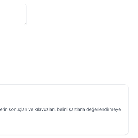
etrafında
 resmi
ündemi ve
erin sonuçları ve kılavuzları, belirli şartlarla değerlendirmeye