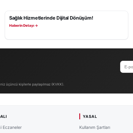
Sağlık Hizmetlerinde Dijital Dönüşüm!
SAĞLIK
Haberin Detayı →
iniz üçüncü kişilerle paylaşılmaz (KVKK).
ALI
YASAL
i Eczaneler
Kullanım Şartları