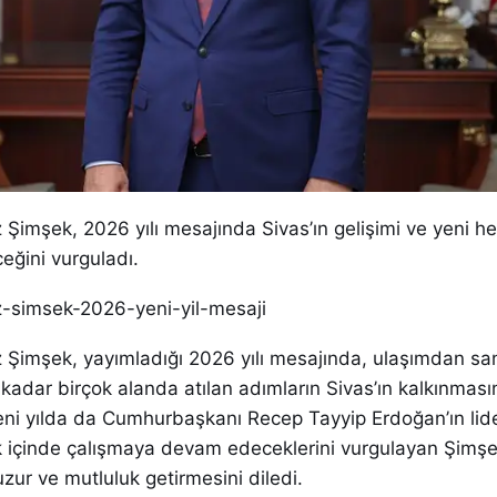
z Şimşek, 2026 yılı mesajında Sivas’ın gelişimi ve yeni h
ceğini vurguladı.
az-simsek-2026-yeni-yil-mesaji
z Şimşek, yayımladığı 2026 yılı mesajında, ulaşımdan sa
kadar birçok alanda atılan adımların Sivas’ın kalkınmas
. Yeni yılda da Cumhurbaşkanı Recep Tayyip Erdoğan’ın lid
lik içinde çalışmaya devam edeceklerini vurgulayan Şimşe
uzur ve mutluluk getirmesini diledi.