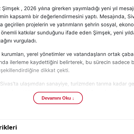
z Şimşek , 2026 yılına girerken yayımladığı yeni yıl mesaj
min kapsamlı bir değerlendirmesini yaptı. Mesajında, Si
ta geçirilen projelerin ve yatırımların şehrin sosyal, ekon
e önemli katkılar sunduğunu ifade eden Şimşek, yeni yıld
acağını vurguladı.
kurumları, yerel yönetimler ve vatandaşların ortak çaba
anda ilerleme kaydettiğini belirterek, bu sürecin sadece
şekillendirdiğine dikkat çekti.
 Sivas’ta ulaşımdan sanayiye, turizmden tarıma kadar ge
dımlar atıldığını belirten Vali Şimşek, bu çalışmaların ş
Devamını Oku ↓
rtırdığını dile getirdi. Özellikle altyapı projeleri ve üreti
s’ın bölgesel bir cazibe merkezi olma hedefini güçlendirdi
sağlık alanlarında yapılan iyileştirmelerin de toplumsal r