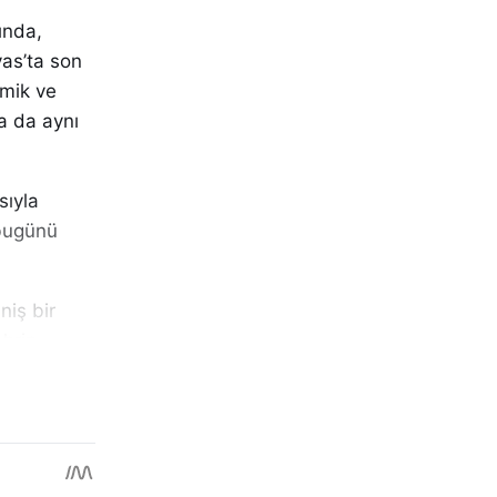
ında,
vas’ta son
omik ve
a da aynı
sıyla
 bugünü
niş bir
ehrin
m odaklı
ğini ifade
efahı