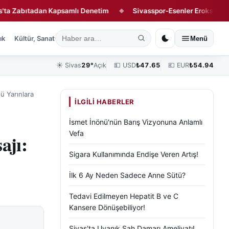
bıtadan Kapsamlı Denetim
Sivasspor-Esenler Erokspor Maçının 
◆
ık
Kültür, Sanat ve Tarih
Yaşam
Sivas Vefat Edenler
Köşe Yazılar
Menü
☀️
Sivas
29°
Açık
💵 USD
₺
47.65
💶 EUR
₺
54.94
ü Yarınlara
İLGILI HABERLER
İsmet İnönü'nün Barış Vizyonuna Anlamlı
Vefa
ajı:
Sigara Kullanımında Endişe Veren Artış!
İlk 6 Ay Neden Sadece Anne Sütü?
Tedavi Edilmeyen Hepatit B ve C
Kansere Dönüşebiliyor!
Sivas'ta Uyanık Şah Damarı Ameliyatı!