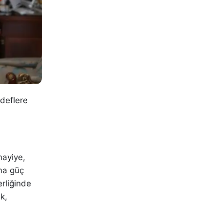
edeflere
nayiye,
ına güç
erliğinde
k,