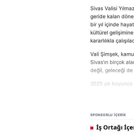
Sivas Valisi Yılma
geride kalan döne
bir yıl içinde haya
kültürel gelişimin
kararlılıkla çalışıl
Vali Şimşek, kamu 
Sivas’ın birçok al
değil, geleceği de 
2025 yılı boyunca
yelpazede önemli a
kalkınma ivmesini a
yatırımların, Siva
SPONSORLU IÇERIK
etti.
Şimşek, eğitim ve 