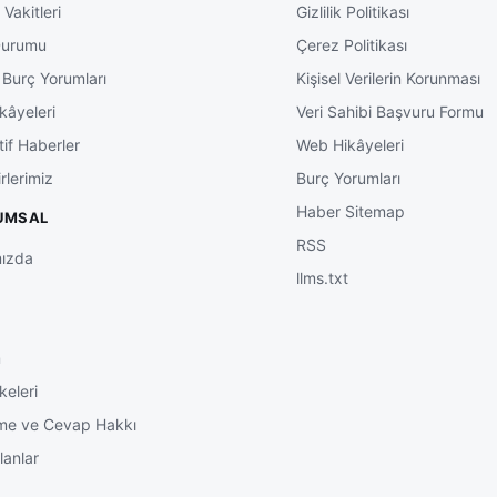
Vakitleri
Gizlilik Politikası
Durumu
Çerez Politikası
 Burç Yorumları
Kişisel Verilerin Korunması
kâyeleri
Veri Sahibi Başvuru Formu
tif Haberler
Web Hikâyeleri
rlerimiz
Burç Yorumları
Haber Sitemap
UMSAL
RSS
ızda
llms.txt
m
keleri
me ve Cevap Hakkı
lanlar