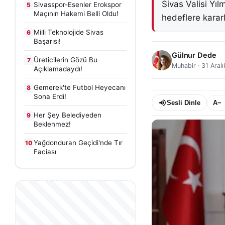
Sivas Valisi Yıl
Sivasspor-Esenler Erokspor
5
Maçının Hakemi Belli Oldu!
hedeflere kararl
Milli Teknolojide Sivas
6
Başarısı!
Gülnur Dede
Üreticilerin Gözü Bu
7
Muhabir
·
31 Aral
Açıklamadaydı!
Gemerek'te Futbol Heyecanı
8
Sona Erdi!
Sesli Dinle
A−
Her Şey Belediyeden
9
Beklenmez!
Yağdonduran Geçidi'nde Tır
10
Faciası