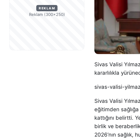
REKLAM
Reklam (300×250)
Sivas Valisi Yılma
kararlılıkla yürüne
sivas-valisi-yilm
Sivas Valisi Yılma
eğitimden sağlığa 
kattığını belirtti
birlik ve beraber
2026’nın sağlık, h