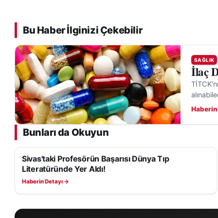
Bu Haber İlginizi Çekebilir
SAĞLIK
İlaç 
TİTCK’nı
alınabil
Haberin
Bunları da Okuyun
Sivas'taki Profesörün Başarısı Dünya Tıp
SAĞLIK
Literatüründe Yer Aldı!
Haberin Detayı →