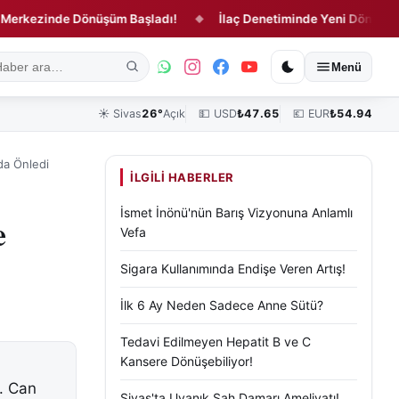
zinde Dönüşüm Başladı!
İlaç Denetiminde Yeni Dönem Resmen 
◆
ık
Kültür, Sanat ve Tarih
Yaşam
Sivas Vefat Edenler
Köşe Yazılar
Menü
☀️
Sivas
26°
Açık
💵 USD
₺
47.65
💶 EUR
₺
54.94
da Önledi
İLGILI HABERLER
İsmet İnönü'nün Barış Vizyonuna Anlamlı
e
Vefa
Sigara Kullanımında Endişe Veren Artış!
İlk 6 Ay Neden Sadece Anne Sütü?
Tedavi Edilmeyen Hepatit B ve C
Kansere Dönüşebiliyor!
ı. Can
Sivas'ta Uyanık Şah Damarı Ameliyatı!