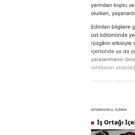
yerinden koptu ve
olurken, yaşananl
Edinilen bilgilere 
üst bölümünde yer 
rüzgârın etkisiyl
içerisinde ya da 
yaralanmanın önün
tehlikenin atlatıldı
Yaşanan olayda h
yapısında maddi h
deformasyon meyda
onarımların yapılm
SPONSORLU IÇERIK
benzer olayların t
Uzmanlar, Sivas ge