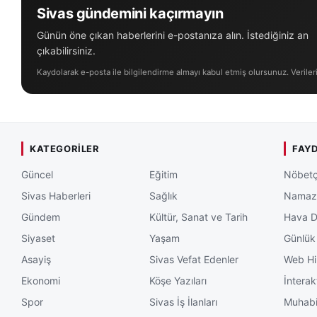
Sivas gündemini kaçırmayın
Günün öne çıkan haberlerini e-postanıza alın. İstediğiniz an
çıkabilirsiniz.
Kaydolarak e-posta ile bilgilendirme almayı kabul etmiş olursunuz. Veriler
KATEGORILER
FAYD
Güncel
Eğitim
Nöbetç
Sivas Haberleri
Sağlık
Namaz 
Gündem
Kültür, Sanat ve Tarih
Hava 
Siyaset
Yaşam
Günlük
Asayiş
Sivas Vefat Edenler
Web Hi
Ekonomi
Köşe Yazıları
İnterak
Spor
Sivas İş İlanları
Muhabi