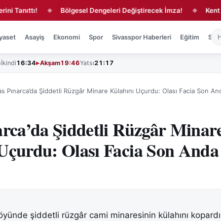
ıttı!
Bölgesel Dengeleri Değiştirecek İmza!
Kent Merke
◆
◆
yaset
Asayiş
Ekonomi
Spor
Sivasspor Haberleri
Eğitim
Sağl
3
İkindi
16:34
Akşam
19:46
Yatsı
21:17
as Pınarca’da Şiddetli Rüzgâr Minare Külahını Uçurdu: Olası Facia Son An
arca’da Şiddetli Rüzgâr Minar
Uçurdu: Olası Facia Son Anda
öyünde şiddetli rüzgâr cami minaresinin külahını kopard