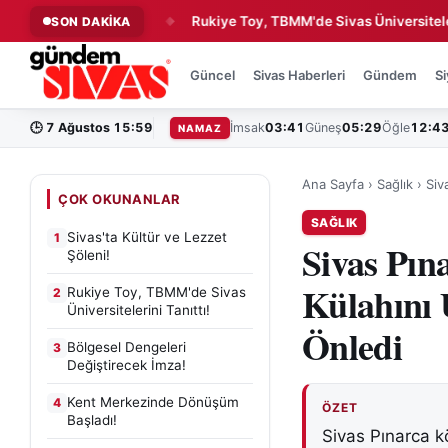
e Lezzet Şöleni!
Rukiye Toy, TBMM'de Sivas Üniversitelerini Tan
SON DAKİKA
◆
Güncel
Sivas Haberleri
Gündem
Si
🕒
7 Ağustos 15:59
İmsak
03:41
Güneş
05:29
Öğle
12:4
NAMAZ
Ana Sayfa
›
Sağlık
›
Siv
ÇOK OKUNANLAR
SAĞLIK
Sivas'ta Kültür ve Lezzet
1
Sivas Pın
Şöleni!
Külahını 
Rukiye Toy, TBMM'de Sivas
2
Üniversitelerini Tanıttı!
Önledi
Bölgesel Dengeleri
3
Değiştirecek İmza!
Kent Merkezinde Dönüşüm
4
ÖZET
Başladı!
Sivas Pınarca k