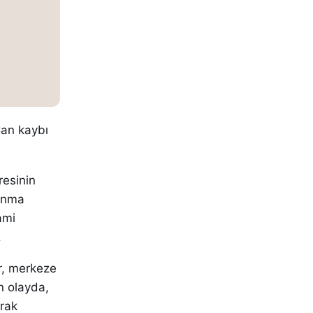
Can kaybı
resinin
lanma
ami
.
âr, merkeze
n olayda,
rak