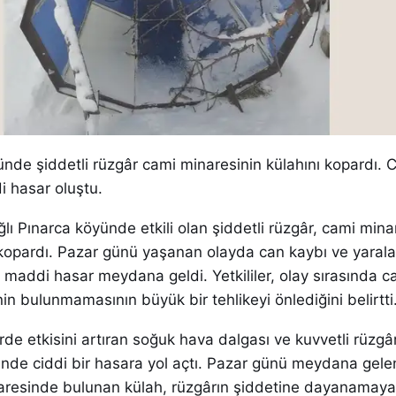
nde şiddetli rüzgâr cami minaresinin külahını kopardı. 
 hasar oluştu.
ı Pınarca köyünde etkili olan şiddetli rüzgâr, cami mina
 kopardı. Pazar günü yaşanan olayda can kaybı ve yara
maddi hasar meydana geldi. Yetkililer, olay sırasında c
n bulunmamasının büyük bir tehlikeyi önlediğini belirtti
rde etkisini artıran soğuk hava dalgası ve kuvvetli rüzg
ünde ciddi bir hasara yol açtı. Pazar günü meydana gele
aresinde bulunan külah, rüzgârın şiddetine dayanamaya