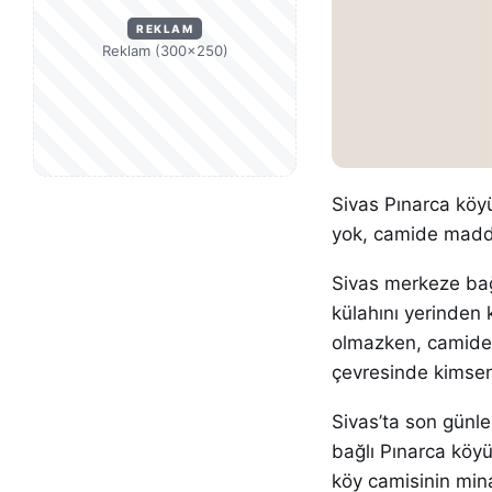
REKLAM
Reklam (300×250)
Sivas Pınarca köyü
yok, camide maddi
Sivas merkeze bağl
külahını yerinden
olmazken, camide 
çevresinde kimseni
Sivas’ta son günle
bağlı Pınarca köy
köy camisinin min