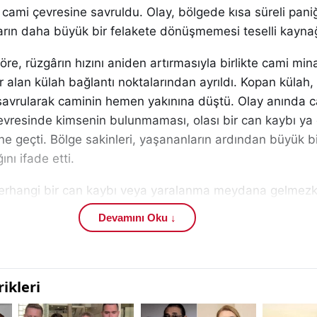
 cami çevresine savruldu. Olay, bölgede kısa süreli pan
arın daha büyük bir felakete dönüşmemesi teselli kaynağ
göre, rüzgârın hızını aniden artırmasıyla birlikte cami min
alan külah bağlantı noktalarından ayrıldı. Kopan külah, 
e savrularak caminin hemen yakınına düştü. Olay anında 
çevresinde kimsenin bulunmaması, olası bir can kaybı ya
e geçti. Bölge sakinleri, yaşananların ardından büyük bi
ğını ifade etti.
erhangi bir can kaybı veya yaralanma meydana gelmezk
asar oluştu. Özellikle minare bölümünde gözle görülür
Devamını Oku ↓
na geldiği, kopan külahın yeniden monte edilmesi ve g
ası için çalışma başlatılmasının beklendiği öğrenildi. Köy 
ekrar yaşanmaması adına yapıların kontrol edilmesini tale
nelinde etkili olan soğuk hava dalgası ve kuvvetli rüzgâr