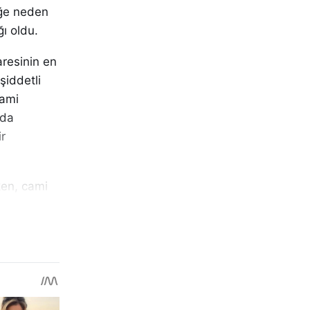
iğe neden
ı oldu.
aresinin en
şiddetli
cami
 da
r
en, cami
erekli
halkı,
p etti.
ların,