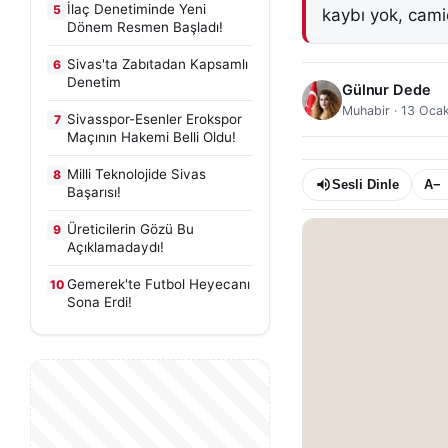
İlaç Denetiminde Yeni
5
kaybı yok, cami
Dönem Resmen Başladı!
Sivas'ta Zabıtadan Kapsamlı
6
Denetim
Gülnur Dede
Muhabir
·
13 Oca
Sivasspor-Esenler Erokspor
7
Maçının Hakemi Belli Oldu!
Milli Teknolojide Sivas
8
Sesli Dinle
A−
Başarısı!
Üreticilerin Gözü Bu
9
Açıklamadaydı!
Gemerek'te Futbol Heyecanı
10
Sona Erdi!