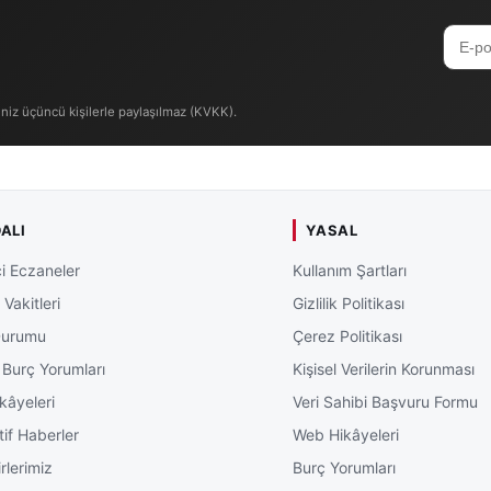
iniz üçüncü kişilerle paylaşılmaz (KVKK).
ALI
YASAL
i Eczaneler
Kullanım Şartları
Vakitleri
Gizlilik Politikası
Durumu
Çerez Politikası
 Burç Yorumları
Kişisel Verilerin Korunması
kâyeleri
Veri Sahibi Başvuru Formu
tif Haberler
Web Hikâyeleri
rlerimiz
Burç Yorumları