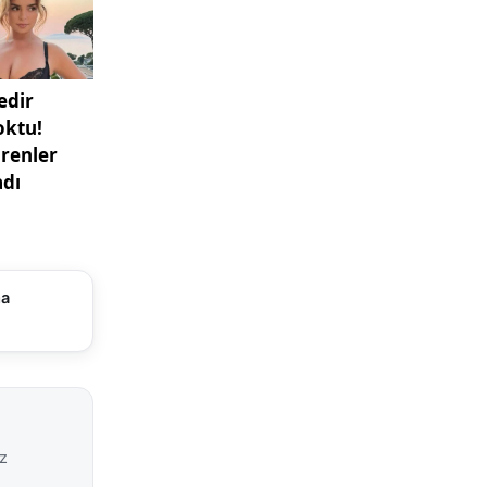
er,
dıkça açık
i
re ilgili
vas hava
sal
lenmesinin
 tür
ma
erin ne
le rüzgâra
ması
amlanmasını
iz