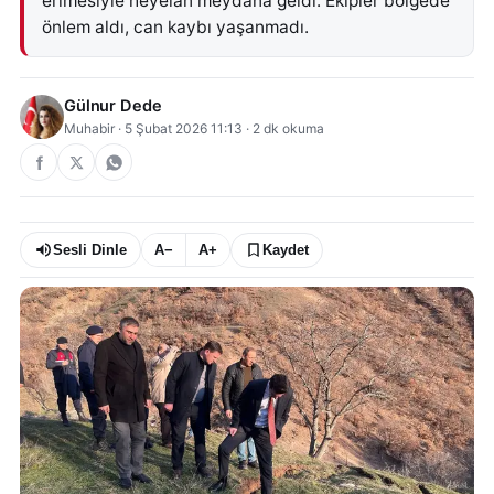
erimesiyle heyelan meydana geldi. Ekipler bölgede
önlem aldı, can kaybı yaşanmadı.
Gülnur Dede
Muhabir
·
5 Şubat 2026 11:13
·
2
dk okuma
Sesli Dinle
A−
A+
Kaydet