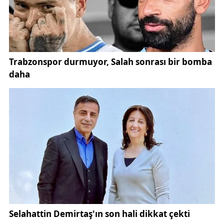
hareketliliğin daha belirgin olduğunu ifade etti.
Toprakta meydana gelen hareketliliği fark eden köy
sakinleri, vakit kaybetmeden 112 Acil Çağrı
Merkezine ihbarda bulundu. Yapılan ihbarın ardından
bölgeye İl Afet ve Acil Durum Müdürlüğü (AFAD)
ekipleri sevk edildi. Ekipler, olayın meydana geldiği
alanda güvenlik önlemleri alarak detaylı inceleme
başlattı. Olası yeni kaymaların önüne geçmek
amacıyla riskli alanlara girişler kontrollü hale getirildi.
Heyelan ihbarının ardından Koyulhisar İlçe
Kaymakamı Muhammed Hasan Kukuş da bölgeye
gelerek çalışmaları yerinde takip etti. Kaymakam
Kukuş, AFAD ekiplerinden ve diğer kurumlardan
olayın seyri hakkında bilgi aldı. Yapılan ilk
tespitlerde, heyelanın yerleşim alanlarına doğrudan