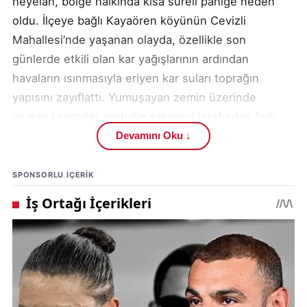
heyelan, bölge halkında kısa süreli paniğe neden
oldu. İlçeye bağlı Kayaören köyünün Cevizli
Mahallesi’nde yaşanan olayda, özellikle son
günlerde etkili olan kar yağışlarının ardından
havaların ısınmasıyla eriyen kar suları toprağın
yapısını zayıflattı. Yumuşayan zemin üzerinde
oluşan kaymalar, mahalle sakinleri tarafından fark
edilince durum yetkililere bildirildi.
Devamını Oku ↓
Uzmanların da sıklıkla dikkat çektiği üzere, kış
SPONSORLU IÇERIK
aylarının ardından ani sıcaklık artışları heyelan riskini
artırıyor. Kayaören köyünde yaşanan bu olayda da
kar sularının erimesiyle toprak doygun hale geldi ve
zemin tutunma gücünü kaybetti. Bu durum, özellikle
eğimli arazilerde toprak kaymalarının yaşanmasına
neden oldu. Bölge halkı, daha önce benzer küçük
çaplı kaymaların yaşandığını ancak bu kez