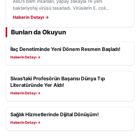
ABD'li bilim insanları, yapay zekâyla 16 yeni
bakteriyofaj virüsü tasarladı. Virüslerin E. coli
bakterilerini hedef aldığı ve insanlara tehdit
Haberin Detayı →
oluşturmadığı belirtildi.
Bunları da Okuyun
İlaç Denetiminde Yeni Dönem Resmen Başladı!
SAĞLIK
Haberin Detayı →
Sivas'taki Profesörün Başarısı Dünya Tıp
SAĞLIK
Literatüründe Yer Aldı!
Haberin Detayı →
Sağlık Hizmetlerinde Dijital Dönüşüm!
SAĞLIK
Haberin Detayı →