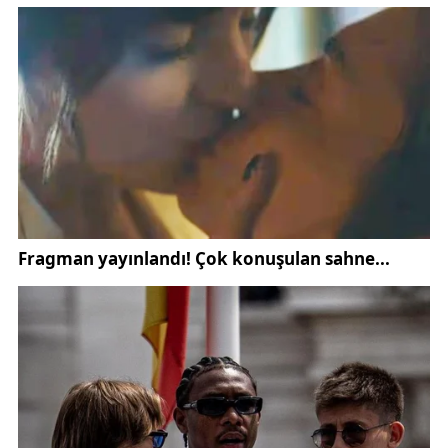
zarar vermediği ve herhangi bir can ya da mal
kaybının yaşanmadığı belirlendi.
Olay sonrası ilgili tüm kurumlar koordinasyon
içerisinde hareket ederek gerekli tedbirleri aldı.
Bölgedeki zemin yapısı detaylı şekilde incelenirken,
yeni bir heyelan riskine karşı gözlem çalışmalarının
sürdürüleceği bildirildi. Ayrıca vatandaşların
güvenliği için gerekli görülen noktalarda önleyici
uygulamaların devreye alınacağı ifade edildi. Süreç,
başta Sivas Valiliği olmak üzere ilgili resmi
kurumların koordinasyonunda takip ediliyor.
Yetkililer, özellikle mevsim geçişlerinde heyelan
riskinin arttığına dikkat çekerek, benzer bölgelerde
yaşayan vatandaşların daha dikkatli olmaları