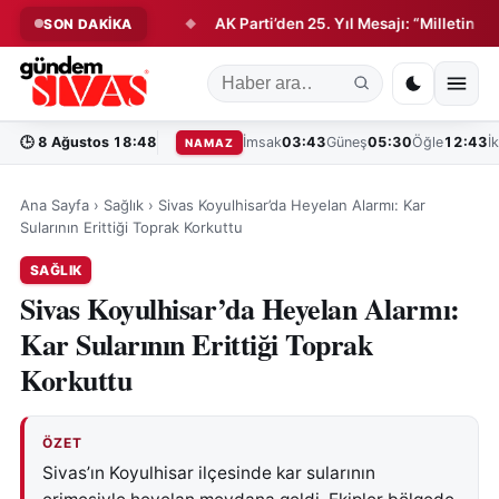
k 5 Büyük Proje!
AK Parti’den 25. Yıl Mesajı: “Milletin Hikâyes
SON DAKİKA
◆
🕒
8 Ağustos 18:48
İmsak
03:43
Güneş
05:30
Öğle
12:43
İ
NAMAZ
Ana Sayfa
›
Sağlık
›
Sivas Koyulhisar’da Heyelan Alarmı: Kar
Sularının Erittiği Toprak Korkuttu
SAĞLIK
Sivas Koyulhisar’da Heyelan Alarmı:
Kar Sularının Erittiği Toprak
Korkuttu
ÖZET
Sivas’ın Koyulhisar ilçesinde kar sularının