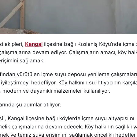
si ekipleri,
Kangal
ilçesine bağlı Kızıleniş Köyü’nde içme
alışmalarına devam ediyor. Çalışmaların amacı, köy halk
erişimini sağlamak.
rafından yürütülen içme suyu deposu yenileme çalışmalar
iyileştirmeyi hedefliyor. Köy halkının su ihtiyacının karşı
, modern ve dayanıklı malzemeler kullanılıyor.
rında şu adımlar atılıyor:
si , Kangal ilçesine bağlı köylerde içme suyu altyapısı nı
elik çalışmalarına devam edecek. Köy halkının sağlıklı 
tirmek ve temiz suya erişim ini sağlamak öncelikli hedefle