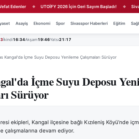
denler
UTOİFY 2026 İçin Geri Sayım Başladı!
Sivasspor'
◆
◆
yaset
Asayiş
Ekonomi
Spor
Sivasspor Haberleri
Eğitim
Sağl
43
İkindi
16:34
Akşam
19:46
Yatsı
21:17
as Kangal'da İçme Suyu Deposu Yenileme Çalışmaları Sürüyor
ngal'da İçme Suyu Deposu Yen
rı Sürüyor
aresi ekipleri, Kangal ilçesine bağlı Kızıleniş Köyü’nde iç
e çalışmalarına devam ediyor.