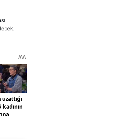
ası
lecek.