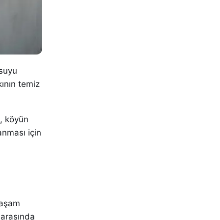
 suyu
ının temiz
ı, köyün
lanması için
yaşam
r arasında