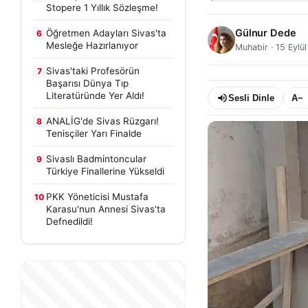
Stopere 1 Yıllık Sözleşme!
Gülnur Dede
Öğretmen Adayları Sivas'ta
6
Mesleğe Hazırlanıyor
Muhabir
·
15 Eylü
Sivas'taki Profesörün
7
Başarısı Dünya Tıp
Literatüründe Yer Aldı!
Sesli Dinle
A−
ANALİG'de Sivas Rüzgarı!
8
Tenisçiler Yarı Finalde
Sivaslı Badmintoncular
9
Türkiye Finallerine Yükseldi
PKK Yöneticisi Mustafa
10
Karasu'nun Annesi Sivas'ta
Defnedildi!