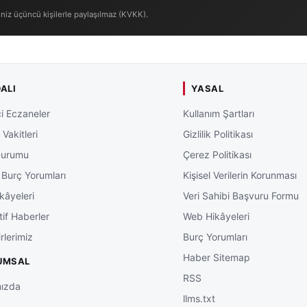
iniz üçüncü kişilerle paylaşılmaz (KVKK).
ALI
YASAL
i Eczaneler
Kullanım Şartları
Vakitleri
Gizlilik Politikası
Durumu
Çerez Politikası
 Burç Yorumları
Kişisel Verilerin Korunması
kâyeleri
Veri Sahibi Başvuru Formu
tif Haberler
Web Hikâyeleri
rlerimiz
Burç Yorumları
Haber Sitemap
UMSAL
RSS
ızda
llms.txt