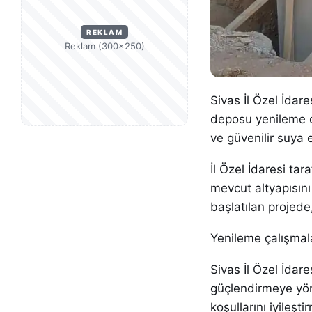
REKLAM
Reklam (300×250)
Sivas İl Özel İdare
deposu yenileme ç
ve güvenilir suya 
İl Özel İdaresi ta
mevcut altyapısını 
başlatılan projede
Yenileme çalışmala
Sivas İl Özel İdare
güçlendirmeye yön
koşullarını iyileş