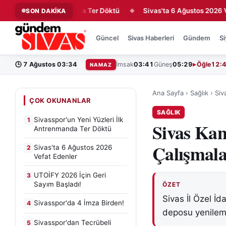
eri İlk Antrenmanda Ter Döktü
Sivas'ta 6 Ağustos 2026 Vefat E
SON DAKİKA
◆
Güncel
Sivas Haberleri
Gündem
Si
🕒
7 Ağustos 03:34
İmsak
03:41
Güneş
05:29
Öğle
12:
NAMAZ
Ana Sayfa
›
Sağlık
›
Siv
ÇOK OKUNANLAR
SAĞLIK
Sivasspor'un Yeni Yüzleri İlk
1
Sivas Ka
Antrenmanda Ter Döktü
Çalışmala
Sivas'ta 6 Ağustos 2026
2
Vefat Edenler
UTOİFY 2026 İçin Geri
3
Sayım Başladı!
ÖZET
Sivas İl Özel İd
Sivasspor'da 4 İmza Birden!
4
deposu yenilem
Sivasspor'dan Tecrübeli
5