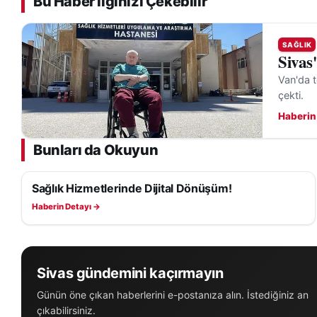
Bu Haber İlginizi Çekebilir
SAĞLIK
Sivas
Van'da t
çekti.
Haberin
Bunları da Okuyun
Sağlık Hizmetlerinde Dijital Dönüşüm!
SAĞLIK
Haberin Detayı →
Sivas gündemini kaçırmayın
Günün öne çıkan haberlerini e-postanıza alın. İstediğiniz an
çıkabilirsiniz.