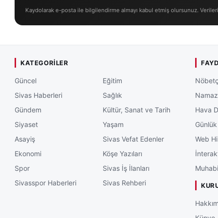
Kaydolarak e-posta ile bilgilendirme almayı kabul etmiş olursunuz. Veriler
KATEGORILER
FAYD
Güncel
Eğitim
Nöbetç
Sivas Haberleri
Sağlık
Namaz 
Gündem
Kültür, Sanat ve Tarih
Hava 
Siyaset
Yaşam
Günlük
Asayiş
Sivas Vefat Edenler
Web Hi
Ekonomi
Köşe Yazıları
İnterak
Spor
Sivas İş İlanları
Muhabi
Sivasspor Haberleri
Sivas Rehberi
KUR
Hakkım
Künye