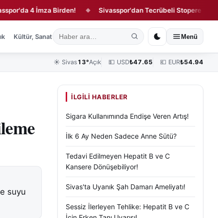
da 4 İmza Birden!
Sivasspor'dan Tecrübeli Stopere 1 Yıllık Söz
◆
ık
Kültür, Sanat ve Tarih
Yaşam
Sivas Vefat Edenler
Köşe Yazılar
Menü
☀️
Sivas
13°
Açık
💵 USD
₺
47.65
💶 EUR
₺
54.94
İLGILI HABERLER
Sigara Kullanımında Endişe Veren Artış!
ileme
İlk 6 Ay Neden Sadece Anne Sütü?
Tedavi Edilmeyen Hepatit B ve C
Kansere Dönüşebiliyor!
Sivas'ta Uyanık Şah Damarı Ameliyatı!
me suyu
Sessiz İlerleyen Tehlike: Hepatit B ve C
İçin Erken Tanı Uyarısı!