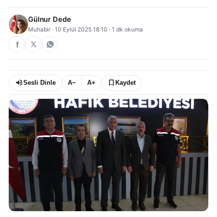
Gülnur Dede
Muhabir
·
10 Eylül 2025 18:10
·
1
dk okuma
Sesli Dinle
A−
A+
Kaydet