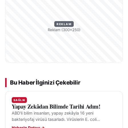
REKLAM
Reklam (300×250)
Bu Haber İlginizi Çekebilir
SAĞLIK
Yapay Zekâdan Bilimde Tarihi Adım!
ABD'li bilim insanları, yapay zekâyla 16 yeni
bakteriyofaj virüsü tasarladı. Virüslerin E. coli
bakterilerini hedef aldığı ve insanlara tehdit
Haberin Detayı →