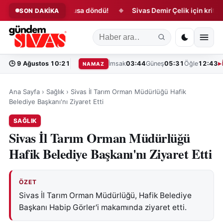
avalimanında kabusa döndü!
Sivas Demir Çelik için kritik süreç
SON DAKİKA
◆
🕒
9 Ağustos 10:21
İmsak
03:44
Güneş
05:31
Öğle
12:43
NAMAZ
Ana Sayfa
›
Sağlık
›
Sivas İl Tarım Orman Müdürlüğü Hafik
Belediye Başkanı'nı Ziyaret Etti
SAĞLIK
Sivas İl Tarım Orman Müdürlüğü
Hafik Belediye Başkanı'nı Ziyaret Etti
ÖZET
Sivas İl Tarım Orman Müdürlüğü, Hafik Belediye
Başkanı Habip Görler'i makamında ziyaret etti.