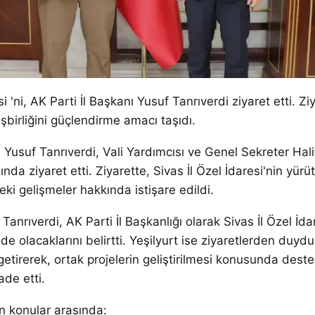
i 'ni, AK Parti İl Başkanı Yusuf Tanrıverdi ziyaret etti. Ziy
şbirliğini güçlendirme amacı taşıdı.
ı Yusuf Tanrıverdi, Vali Yardımcısı ve Genel Sekreter Hali
da ziyaret etti. Ziyarette, Sivas İl Özel İdaresi'nin yürü
eki gelişmeler hakkında istişare edildi.
anrıverdi, AK Parti İl Başkanlığı olarak Sivas İl Özel İdar
nde olacaklarını belirtti. Yeşilyurt ise ziyaretlerden duyd
etirerek, ortak projelerin geliştirilmesi konusunda destek
ade etti.
an konular arasında: