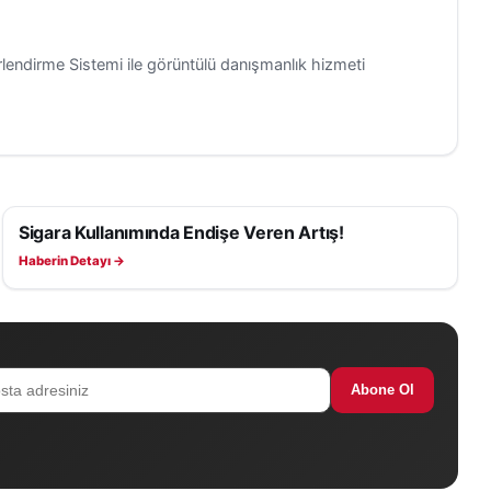
rlendirme Sistemi ile görüntülü danışmanlık hizmeti
Sigara Kullanımında Endişe Veren Artış!
SAĞLIK
Haberin Detayı →
Abone Ol