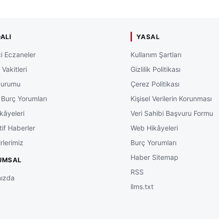
ALI
YASAL
i Eczaneler
Kullanım Şartları
Vakitleri
Gizlilik Politikası
Durumu
Çerez Politikası
 Burç Yorumları
Kişisel Verilerin Korunması
kâyeleri
Veri Sahibi Başvuru Formu
tif Haberler
Web Hikâyeleri
rlerimiz
Burç Yorumları
Haber Sitemap
UMSAL
RSS
ızda
llms.txt