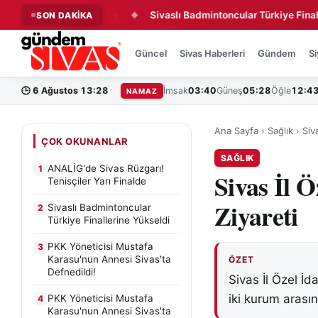
çiler Yarı Finalde
Sivaslı Badmintoncular Türkiye Finallerine 
SON DAKİKA
◆
Güncel
Sivas Haberleri
Gündem
Si
🕒
6 Ağustos 13:28
İmsak
03:40
Güneş
05:28
Öğle
12:4
NAMAZ
Ana Sayfa
›
Sağlık
›
Siv
ÇOK OKUNANLAR
SAĞLIK
ANALİG'de Sivas Rüzgarı!
1
Sivas İl Ö
Tenisçiler Yarı Finalde
Ziyareti
Sivaslı Badmintoncular
2
Türkiye Finallerine Yükseldi
PKK Yöneticisi Mustafa
3
Karasu'nun Annesi Sivas'ta
ÖZET
Defnedildi!
Sivas İl Özel İda
iki kurum arasın
PKK Yöneticisi Mustafa
4
Karasu'nun Annesi Sivas'ta