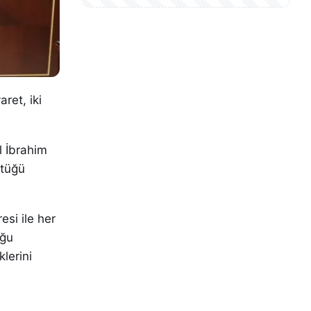
aret, iki
l İbrahim
ttüğü
esi ile her
uğu
lerini