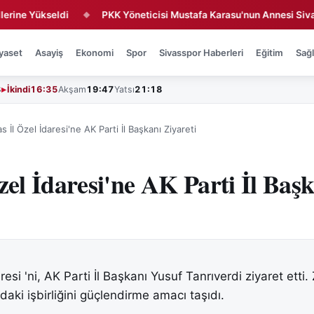
Yükseldi
PKK Yöneticisi Mustafa Karasu'nun Annesi Sivas'ta Def
◆
yaset
Asayiş
Ekonomi
Spor
Sivasspor Haberleri
Eğitim
Sağl
3
İkindi
16:35
Akşam
19:47
Yatsı
21:18
as İl Özel İdaresi'ne AK Parti İl Başkanı Ziyareti
zel İdaresi'ne AK Parti İl Baş
resi 'ni, AK Parti İl Başkanı Yusuf Tanrıverdi ziyaret etti. 
daki işbirliğini güçlendirme amacı taşıdı.