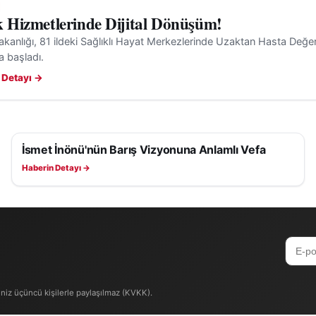
k Hizmetlerinde Dijital Dönüşüm!
akanlığı, 81 ildeki Sağlıklı Hayat Merkezlerinde Uzaktan Hasta Değe
 başladı.
 Detayı →
İsmet İnönü'nün Barış Vizyonuna Anlamlı Vefa
SAĞLIK
Haberin Detayı →
iniz üçüncü kişilerle paylaşılmaz (KVKK).