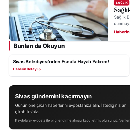
SAĞLIK
Sağlı
Sağlık B
sunmaya
Haberin
Bunları da Okuyun
Sivas Belediyesi'nden Esnafa Hayati Yatırım!
SAĞLIK
Haberin Detayı →
Sivas gündemini kaçırmayın
Günün öne çıkan haberlerini e-postanıza alın. İstediğiniz an
çıkabilirsiniz.
Kaydolarak e-posta ile bilgilendirme almayı kabul etmiş olursunuz. Veriler