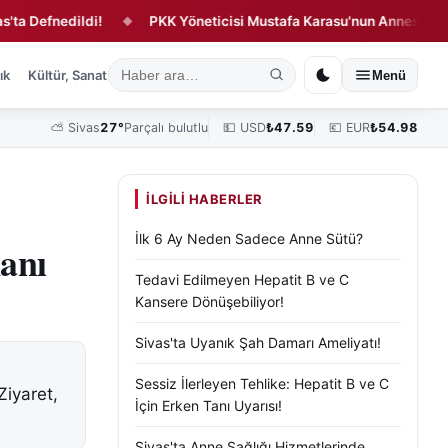
nedildi!
PKK Yöneticisi Mustafa Karasu'nun Annesi Sivas'ta De
◆
ık
Kültür, Sanat ve Tarih
Yaşam
Sivas Vefat Edenler
Köşe Yazılar
Menü
⛅
Sivas
27°
Parçalı bulutlu
💵 USD
₺
47.59
💶 EUR
₺
54.98
İLGILI HABERLER
İlk 6 Ay Neden Sadece Anne Sütü?
kanı
Tedavi Edilmeyen Hepatit B ve C
Kansere Dönüşebiliyor!
Sivas'ta Uyanık Şah Damarı Ameliyatı!
Sessiz İlerleyen Tehlike: Hepatit B ve C
Ziyaret,
İçin Erken Tanı Uyarısı!
Sivas'ta Anne Sağlığı Hizmetlerinde