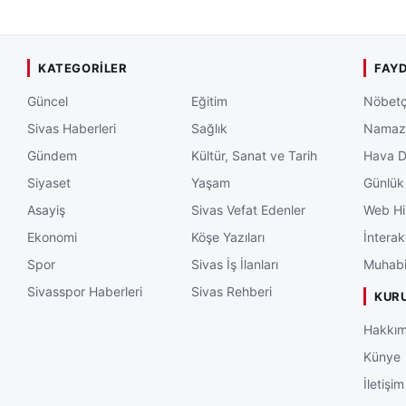
KATEGORILER
FAYD
Güncel
Eğitim
Nöbetç
Sivas Haberleri
Sağlık
Namaz 
Gündem
Kültür, Sanat ve Tarih
Hava 
Siyaset
Yaşam
Günlük
Asayiş
Sivas Vefat Edenler
Web Hi
Ekonomi
Köşe Yazıları
İnterak
Spor
Sivas İş İlanları
Muhabi
Sivasspor Haberleri
Sivas Rehberi
KUR
Hakkım
Künye
İletişim