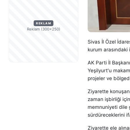
REKLAM
Reklam (300×250)
Sivas İl Özel İdares
kurum arasındaki i
AK Parti İl Başkan
Yeşilyurt'u makamın
projeler ve bölged
Ziyarette konuşan T
zaman işbirliği içi
memnuniyeti dile g
sürdüreceklerini if
Ziyarette ele alın