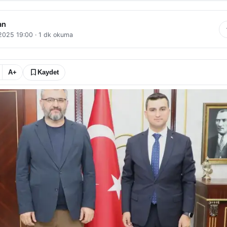
an
 2025 19:00
·
1
dk okuma
A+
Kaydet