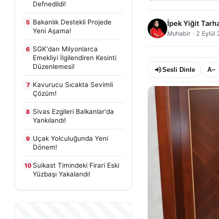
Defnedildi!
Bakanlık Destekli Projede
5
İpek Yiğit Tarh
Yeni Aşama!
Muhabir
·
2 Eylül
SGK'dan Milyonlarca
6
Emekliyi İlgilendiren Kesinti
Düzenlemesi!
Sesli Dinle
A−
Kavurucu Sıcakta Sevimli
7
Çözüm!
Sivas Ezgileri Balkanlar'da
8
Yankılandı!
Uçak Yolculuğunda Yeni
9
Dönem!
Suikast Timindeki Firari Eski
10
Yüzbaşı Yakalandı!