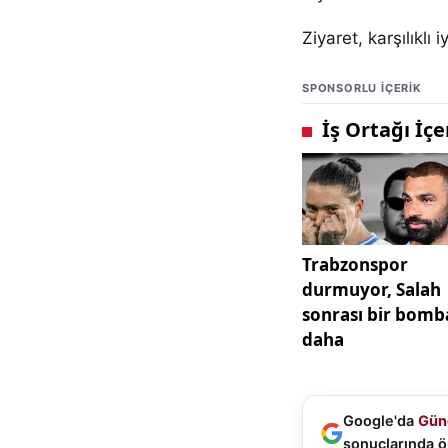
Ziyaret, karşılıklı 
SPONSORLU IÇERIK
Google'da
Gün
sonuçlarında ö