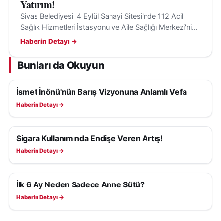
Yatırım!
Sivas Belediyesi, 4 Eylül Sanayi Sitesi'nde 112 Acil
Sağlık Hizmetleri İstasyonu ve Aile Sağlığı Merkezi'nin
temelini attı, sağlık hizmetlerine erişim kolaylaşacak.
Haberin Detayı →
Bunları da Okuyun
İsmet İnönü'nün Barış Vizyonuna Anlamlı Vefa
SAĞLIK
Haberin Detayı →
Sigara Kullanımında Endişe Veren Artış!
SAĞLIK
Haberin Detayı →
İlk 6 Ay Neden Sadece Anne Sütü?
SAĞLIK
Haberin Detayı →