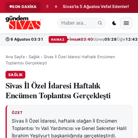
nsfer Hareketliliği!
Sivas'ta 5 Ağustos Vefat Edenler!
Ta
SON DAKİKA
◆
◆
🕒
6 Ağustos 03:31
İmsak
03:40
Güneş
05:28
Öğle
12:43
NAMAZ
Ana Sayfa
›
Sağlık
›
Sivas İl Özel İdaresi Haftalık Encümen
Toplantısı Gerçekleşti
SAĞLIK
Sivas İl Özel İdaresi Haftalık
Encümen Toplantısı Gerçekleşti
ÖZET
Sivas İl Özel İdaresi, haftalık olağan İl Encümen
Toplantısı ’nı Vali Yardımcısı ve Genel Sekreter Halil
İbrahim Yeşilyurt başkanlığında gerçekleştirdi.