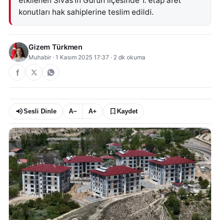
etkilenen Sivas'ın Gürün ilçesinde 1. etap afet
konutları hak sahiplerine teslim edildi.
Gizem Türkmen
Muhabir
·
1 Kasım 2025 17:37
·
2
dk okuma
Sesli Dinle
A−
A+
Kaydet