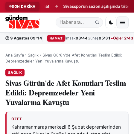
sra’ya özel kutlama!
Sivasspor’un sezon açılışında tribün sessiz
SON DAKİKA
◆
🕒
9 Ağustos 09:14
İmsak
03:44
Güneş
05:31
Öğle
12:43
NAMAZ
Ana Sayfa
›
Sağlık
›
Sivas Gürün'de Afet Konutları Teslim Edildi:
Depremzedeler Yeni Yuvalarına Kavuştu
SAĞLIK
Sivas Gürün'de Afet Konutları Teslim
Edildi: Depremzedeler Yeni
Yuvalarına Kavuştu
ÖZET
Kahramanmaraş merkezli 6 Şubat depremlerinden