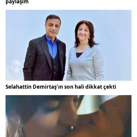
bize göstermesin"
dedi.
Mesude Öztürk,
"Devletimize ve milletimize Allah bir daha böyle acı
göstermesin. Çok büyük bir felaketti, can kaybı
yaşanmamasından dolayı Gürün şanslıydı. Yaraların
sarılmasında bizlere yardımcı olanlara sonsuz
teşekkür ediyoruz"
ifadelerine yer verdi.
Erol Cam,
"Bugün burada toki konutlarının açılış programı
vardı. Allah devletimize zeval vermesin. İnsanlarımızı