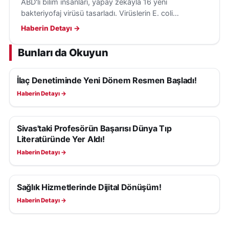
ABD'li bilim insanları, yapay zekâyla 16 yeni
bakteriyofaj virüsü tasarladı. Virüslerin E. coli
bakterilerini hedef aldığı ve insanlara tehdit
Haberin Detayı →
oluşturmadığı belirtildi.
Bunları da Okuyun
İlaç Denetiminde Yeni Dönem Resmen Başladı!
SAĞLIK
Haberin Detayı →
Sivas'taki Profesörün Başarısı Dünya Tıp
SAĞLIK
Literatüründe Yer Aldı!
Haberin Detayı →
Sağlık Hizmetlerinde Dijital Dönüşüm!
SAĞLIK
Haberin Detayı →