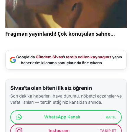
çok mutlu etti. Allah o günleri bir daha yaşatmasın.
Cumhurbaşkanımız hep zor günlerde yanımızda
oldu, yuvamıza kavuşturdu ona çok teşekkür
ediyoruz"
diye konuştu.
Google'da
Gündem Sivas
'ı
tercih edilen kaynağınız
yapın
— haberlerimizi arama sonuçlarında öne çıkarın
Sivas'ta olan biteni ilk siz öğrenin
Son dakika haberleri, hava durumu, nöbetçi eczaneler ve
vefat ilanları — tercih ettiğiniz kanaldan anında.
WhatsApp Kanalı
KATIL
Instagram
TAKIP ET