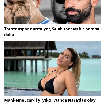
anlamda ülkemizin dört bir yanına yüzbinlerce konut
inşa edildiğini ve afetzedelere teslim edildiğini yine
büyük bir gururla görüyoruz. Gürün’de bildiğimiz
üzere 166 konut planlanmış bunlardan 86’sının
yapımı tamamlanmış ve noter kurasıyla hak sahipleri
belirlenmiştir. 2. etapta yer alan 80 konutun geçici
kabulü de tamamlanmış durumda. Onların kuraları da
en kısa zamanda çekilecek. Her yeni yapıda
milletimizin iradesi, devletimizin gücü ve milletimizin
desteği vardır, milletimizin duası vardır. Gürünlü
hemşerilerimize yeni yuvalarına sağlık, mutluluk,
huzur getirmesini diliyorum. Afet zedelerimize, hak
sahiplerine tekrar hayırlı uğurlu olmasını diliyorum.
Sevdikleri ile huzur içinde oturmalarını diliyorum.
Rabbim her türlü afetlerden bizleri muhafaza
eylesin. Rabbim bir daha böyle acı günler bir daha