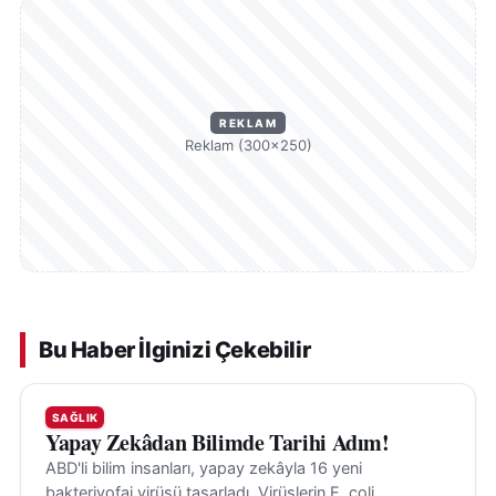
REKLAM
Reklam (300×250)
Bu Haber İlginizi Çekebilir
SAĞLIK
Yapay Zekâdan Bilimde Tarihi Adım!
ABD'li bilim insanları, yapay zekâyla 16 yeni
bakteriyofaj virüsü tasarladı. Virüslerin E. coli