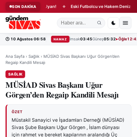
şverişinde Kritik Uyarı!
Eski Futbolcu ve Hakem Denizde Boğul
SON DAKİKA
◆
🕒
10 Ağustos 06:58
İmsak
03:45
Güneş
05:32
Öğle
12:4
NAMAZ
Ana Sayfa
›
Sağlık
›
MÜSİAD Sivas Başkanı Uğur Görgen’den
Regaip Kandili Mesajı
SAĞLIK
MÜSİAD Sivas Başkanı Uğur
Görgen’den Regaip Kandili Mesajı
ÖZET
Müstakil Sanayici ve İşadamları Derneği (MÜSİAD)
Sivas Şube Başkanı Uğur Görgen , İslam dünyası
için rahmet ve bereket kapılarının aralandığı Üç