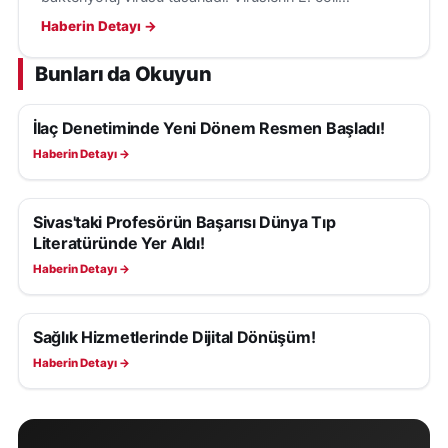
bakterilerini hedef aldığı ve insanlara tehdit
Haberin Detayı →
oluşturmadığı belirtildi.
Bunları da Okuyun
İlaç Denetiminde Yeni Dönem Resmen Başladı!
SAĞLIK
Haberin Detayı →
Sivas'taki Profesörün Başarısı Dünya Tıp
SAĞLIK
Literatüründe Yer Aldı!
Haberin Detayı →
Sağlık Hizmetlerinde Dijital Dönüşüm!
SAĞLIK
Haberin Detayı →