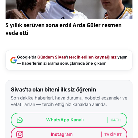
Sivas Ticaret ve Sanayi Odası
ile koordineli
çalışmaların önemine de dikkat çeken Görgen,
Sivas’ın üretim kapasitesinin artırılması için ortak
aklın büyük değer taşıdığını ifade etti.
MÜSİAD’ın yalnızca ekonomik faaliyet yürüten bir
kuruluş olmadığını belirten Uğur Görgen, milli
Google'da
Gündem Sivas
'ı
tercih edilen kaynağınız
yapın
— haberlerimizi arama sonuçlarında öne çıkarın
kalkınma hedeflerinin aynı zamanda toplumsal bir
sorumluluk taşıdığını söyledi.
Yerli üretimin güçlenmesi, istihdamın artırılması ve
Sivas'ta olan biteni ilk siz öğrenin
genç girişimcilerin desteklenmesi adına yürütülen
Son dakika haberleri, hava durumu, nöbetçi eczaneler ve
vefat ilanları — tercih ettiğiniz kanaldan anında.
çalışmaların önemine değinen Görgen, Türkiye’nin
güçlü yarınlara ulaşmasında iş dünyasının önemli bir
WhatsApp Kanalı
KATIL
görev üstlendiğini dile getirdi.
Instagram
TAKIP ET
Görgen, mesajında şu ifadelere yer verdi: