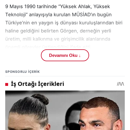
9 Mayıs 1990 tarihinde “Yüksek Ahlak, Yüksek
Teknoloji” anlayışıyla kurulan MÜSİAD’ın bugün
Türkiye’nin en yaygın iş dünyası kuruluşlarından biri
haline geldiğini belirten Görgen, derneğin yerli
üretim, milli kalkınma ve girişimcilik alanlarında
önemli görevler üstlendiğini ifade etti.
Devamını Oku ↓
Türkiye’nin 81 ilinde ve dünyanın 81 ülkesinde
faaliyet gösteren MÜSİAD’ın, üretim odaklı ekonomik
SPONSORLU IÇERIK
yaklaşımıyla iş dünyasında güçlü bir yapı
oluşturduğunu vurgulayan Görgen, kuruluşun
yalnızca ekonomik değil aynı zamanda sosyal ve
kültürel anlamda da önemli bir misyon taşıdığını
söyledi.
Uğur Görgen yaptığı açıklamada, MÜSİAD’ın sadece