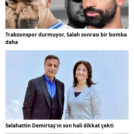
bir iş insanları derneği olmadığını belirterek,
kuruluşun temelinde ahlaklı ticaret anlayışının yer
aldığını dile getirdi.
Görgen, açıklamasında şu değerlendirmelerde
bulundu:
“MÜSİAD, ticaretine ahlakı ve samimiyeti katan
insanların ortak çatısıdır. Yaklaşık 36 yıl önce idealist
iş insanlarının ortaya koyduğu bu yapı, bugün
uluslararası ölçekte güçlü bir ekonomik networke
dönüşmüştür. MÜSİAD Sivas Şubesi olarak bizler de
genel merkezimizin ortaya koyduğu vizyon
doğrultusunda şehrimizin sanayisini, ticaretini ve
istihdamını geliştirmek adına çalışmalarımızı
sürdürüyoruz.”