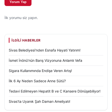
Yorum Yap
T.C. Sanayi ve Teknoloji Bakanlığı
politikaları
doğrultusunda üretim ve teknoloji yatırımlarının
önem kazandığı bir dönemde, iş dünyasının
İlk yorumu siz yapın.
sorumluluğunun daha da arttığını ifade eden
Görgen, MÜSİAD’ın bu süreçte üretim odaklı
yaklaşımını sürdüreceğini kaydetti.
İLGILI HABERLER
MÜSİAD Sivas Şubesi’nin önümüzdeki süreçte de
Sivas Belediyesi'nden Esnafa Hayati Yatırım!
yatırım, üretim, ihracat ve istihdam alanlarında
İsmet İnönü'nün Barış Vizyonuna Anlamlı Vefa
çalışmalarını sürdüreceğini belirten Görgen, Sivas’ın
ekonomik gücünü artıracak projelere destek
Sigara Kullanımında Endişe Veren Artış!
vermeye devam edeceklerini ifade etti.
İlk 6 Ay Neden Sadece Anne Sütü?
Açıklamasını “Daha güçlü bir Türkiye ve daha
Tedavi Edilmeyen Hepatit B ve C Kansere Dönüşebiliyor!
müreffeh bir Sivas hedefiyle yolumuza kararlılıkla
Sivas'ta Uyanık Şah Damarı Ameliyatı!
devam edeceğiz” sözleriyle tamamlayan Görgen,
MÜSİAD’ın gelecek yıllarda da üretim odaklı