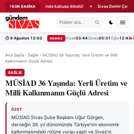
lculuğu havalimanında kabusa döndü!
Sivas Demir Çelik için kr
SON DAKİKA
◆
🕒
9 Ağustos 12:03
İmsak
03:44
Güneş
05:31
Öğle
12:43
NAMAZ
Ana Sayfa
›
Sağlık
›
MÜSİAD 36 Yaşında: Yerli Üretim ve Milli
Kalkınmanın Güçlü Adresi
SAĞLIK
MÜSİAD 36 Yaşında: Yerli Üretim ve
Milli Kalkınmanın Güçlü Adresi
ÖZET
MÜSİAD Sivas Şube Başkanı Uğur Görgen,
derneğin 36. yıl dönümünde Türkiye'nin ekonomik
kalkınmasındaki rolüne vurgu yaptı ve Sivas'ın