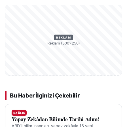
vizyonunu sürdüreceğini söyledi.
REKLAM
Reklam (300×250)
Bu Haber İlginizi Çekebilir
SAĞLIK
Yapay Zekâdan Bilimde Tarihi Adım!
ABD'li bilim insanları, yapay zekâyla 16 yeni