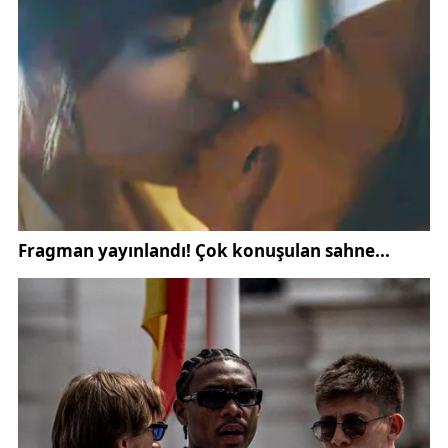
Türkiye’nin ekonomik bağımsızlığının güçlü
üretimden geçtiğini belirten Görgen, yerli ve milli
kalkınma hedefleri doğrultusunda iş dünyasının birlik
içerisinde hareket etmesinin önemine dikkat çekti.
2009 yılından bu yana faaliyetlerini sürdüren
MÜSİAD Sivas Şubesi’nin, şehrin ekonomik
potansiyelini harekete geçirmek adına önemli
projelere imza attığını ifade eden Görgen, özellikle
üretim, yatırım ve istihdam alanlarında yürütülen
çalışmaların devam edeceğini kaydetti.
Sivas’ın sanayi ve ticaret alanında daha güçlü bir
konuma ulaşması için iş insanlarıyla birlikte hareket
ettiklerini belirten Görgen, şehrin kalkınmasına katkı
sağlayacak projelere destek vermeyi
sürdüreceklerini söyledi.