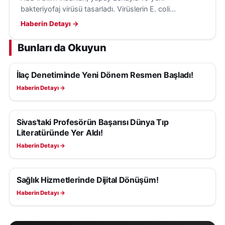
bakteriyofaj virüsü tasarladı. Virüslerin E. coli
bakterilerini hedef aldığı ve insanlara tehdit
Haberin Detayı →
oluşturmadığı belirtildi.
Bunları da Okuyun
İlaç Denetiminde Yeni Dönem Resmen Başladı!
SAĞLIK
Haberin Detayı →
Sivas'taki Profesörün Başarısı Dünya Tıp
SAĞLIK
Literatüründe Yer Aldı!
Haberin Detayı →
Sağlık Hizmetlerinde Dijital Dönüşüm!
SAĞLIK
Haberin Detayı →