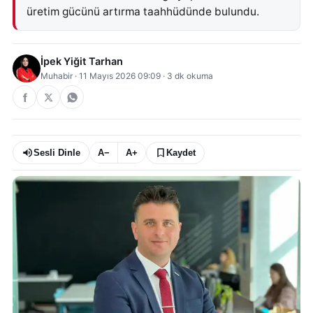
üretim gücünü artırma taahhüdünde bulundu.
İpek Yiğit Tarhan
Muhabir
·
11 Mayıs 2026 09:09
·
3
dk okuma
Sesli Dinle
A−
A+
Kaydet