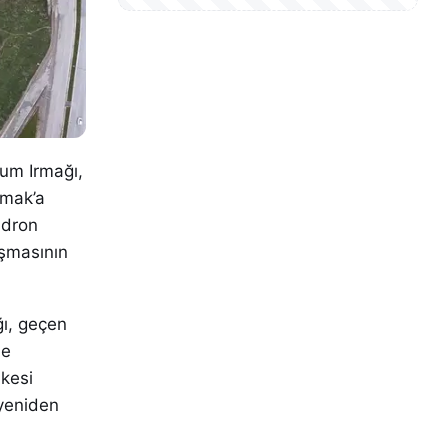
lum Irmağı,
rmak’a
m dron
uşmasının
ğı, geçen
le
kesi
 yeniden