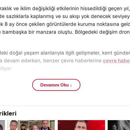
raklık ve iklim değişikliği etkilerinin hissedildiği geçen yı
de sazlıklarla kaplanmış ve su akışı yok denecek seviye
şık 8 ay önce çekilen görüntülerde kuruma noktasına geld
e bambaşka bir manzara oluştu. Bölgedeki değişim dro
eki doğal yaşam alanlarıyla ilgili gelişmeler, kent günd
ya devam ederken, benzer çevre haberlerine
çevre haber
liyor.
ğal su kaynaklarından biri olarak gösterilen Fadlum Irmağı
Devamını Oku ↓
niyle dikkat çekiyor. Bölge halkı tarafından uzun yıllardır
n Kızılırmak ile olan bağlantısını da yeniden gündeme taşı
uşumunda bölgedeki killi toprak yapısının etkili olduğu bel
n artmasıyla birlikte yüksek kesimlerden taşınan kil içerik
veriyor. Bu özelliği nedeniyle Fadlum Irmağı’nın, Türkiye’