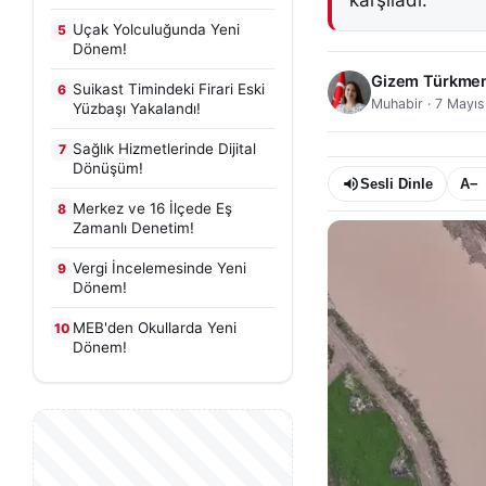
karşıladı.
Uçak Yolculuğunda Yeni
5
Dönem!
Gizem Türkme
Suikast Timindeki Firari Eski
6
Muhabir
·
7 Mayıs
Yüzbaşı Yakalandı!
Sağlık Hizmetlerinde Dijital
7
Dönüşüm!
Sesli Dinle
A−
Merkez ve 16 İlçede Eş
8
Zamanlı Denetim!
Vergi İncelemesinde Yeni
9
Dönem!
MEB'den Okullarda Yeni
10
Dönem!