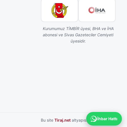
Kurumumuz TİMBİR üyesi, BHA ve İHA
abonesi ve Sivas Gazeteciler Cemiyeti
üyesidir.
İhbar Hattı
Bu site
Tiraj.net
altyapısı ile hazırlanmıştır.