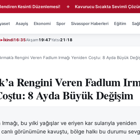
en Kesinti Düzenlemesi!
Kavurucu Sıcakta Sevimli Çözüm!
◆
◆
yaset
Asayiş
Ekonomi
Spor
Sivasspor Haberleri
Eğitim
Sağl
3
İkindi
16:35
Akşam
19:47
Yatsı
21:18
ılırmak’a Rengini Veren Fadlum Irmağı Yeniden Coştu: 8 Ayda Büyük Deği
k’a Rengini Veren Fadlum Irm
Coştu: 8 Ayda Büyük Değişim
Irmağı, bu yılki yağışlar ve eriyen kar sularıyla yeniden
 canlı görünümüne kavuştu, bölge halkı bu durumu sevg