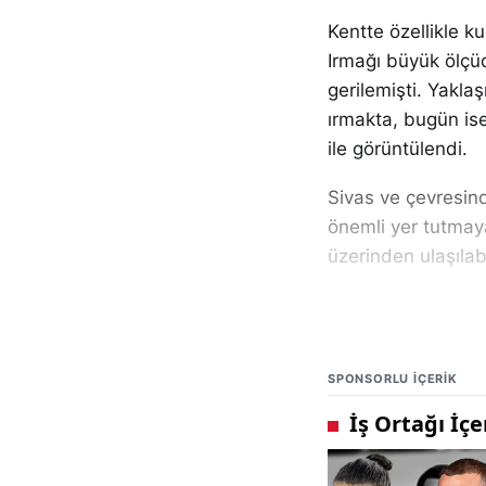
Kentte özellikle ku
Irmağı büyük ölçü
gerilemişti. Yakla
ırmakta, bugün is
ile görüntülendi.
Sivas ve çevresind
önemli yer tutma
üzerinden ulaşılabi
Sivas’ın önemli do
renkteki suyu nede
bu özellik, ırmağı
SPONSORLU IÇERIK
Irmağın renginin ol
Özellikle yağışları
suya kızıl bir ton 