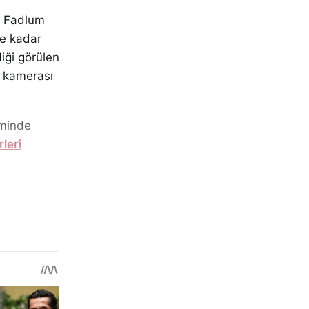
l, Fadlum
ye kadar
iği görülen
n kamerası
eminde
leri
, kızıl
 bilinen
dı.
irtiliyor.
li toprak,
nin en uzun