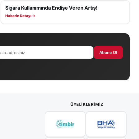
 haberleri
Sigara Kullanımında Endişe Veren Artış!
SAĞLIK
iyor.
Haberin Detayı →
Abone Ol
ÜYELIKLERIMIZ