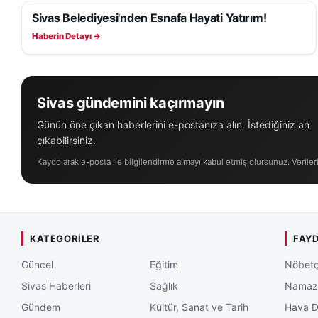
Sivas’taki güncel 
Sivas Belediyesi'nden Esnafa Hayati Yatırım!
SAĞLIK
ve
gündem gelişm
Haberin Detayı →
Sivas gündemini kaçırmayın
Günün öne çıkan haberlerini e-postanıza alın. İstediğiniz an
çıkabilirsiniz.
Kaydolarak e-posta ile bilgilendirme almayı kabul etmiş olursunuz. Veriler
KATEGORILER
FAYD
Güncel
Eğitim
Nöbetç
Sivas Haberleri
Sağlık
Namaz 
Gündem
Kültür, Sanat ve Tarih
Hava 