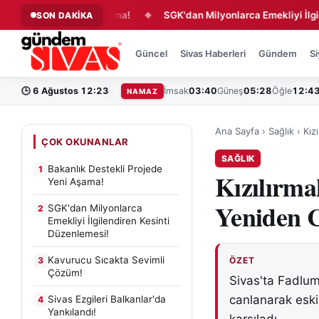
i Projede Yeni Aşama!
SGK'dan Milyonlarca Emekliyi İlgilendir
SON DAKİKA
◆
Güncel
Sivas Haberleri
Gündem
Si
🕒
6 Ağustos 12:23
İmsak
03:40
Güneş
05:28
Öğle
12:4
NAMAZ
Ana Sayfa
›
Sağlık
›
Kız
ÇOK OKUNANLAR
SAĞLIK
Bakanlık Destekli Projede
1
Kızılırma
Yeni Aşama!
Yeniden 
SGK'dan Milyonlarca
2
Emekliyi İlgilendiren Kesinti
Düzenlemesi!
Kavurucu Sıcakta Sevimli
3
ÖZET
Çözüm!
Sivas'ta Fadlum 
canlanarak eski
Sivas Ezgileri Balkanlar'da
4
Yankılandı!