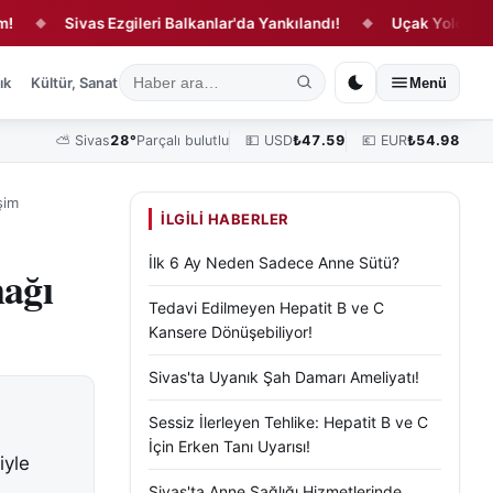
Sivas Ezgileri Balkanlar'da Yankılandı!
Uçak Yolculuğunda 
◆
ık
Kültür, Sanat ve Tarih
Yaşam
Sivas Vefat Edenler
Köşe Yazılar
Menü
⛅
Sivas
28°
Parçalı bulutlu
💵 USD
₺
47.59
💶 EUR
₺
54.98
şim
İLGILI HABERLER
İlk 6 Ay Neden Sadece Anne Sütü?
ağı
Tedavi Edilmeyen Hepatit B ve C
Kansere Dönüşebiliyor!
Sivas'ta Uyanık Şah Damarı Ameliyatı!
Sessiz İlerleyen Tehlike: Hepatit B ve C
İçin Erken Tanı Uyarısı!
iyle
Sivas'ta Anne Sağlığı Hizmetlerinde