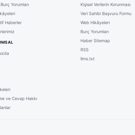
 Burç Yorumları
Kişisel Verilerin Korunması
kâyeleri
Veri Sahibi Başvuru Formu
tif Haberler
Web Hikâyeleri
rlerimiz
Burç Yorumları
Haber Sitemap
UMSAL
RSS
ızda
llms.txt
m
keleri
me ve Cevap Hakkı
lanlar