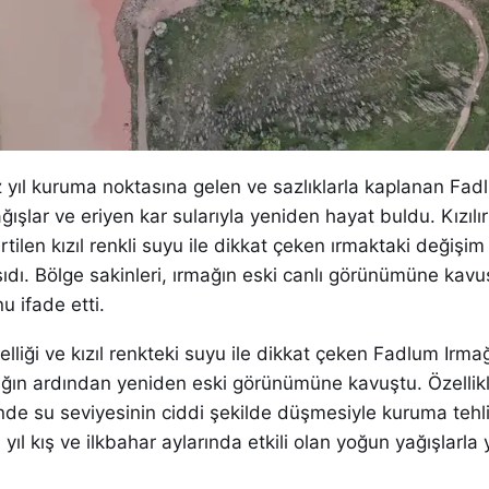
z yıl kuruma noktasına gelen ve sazlıklarla kaplanan Fad
yağışlar ve eriyen kar sularıyla yeniden hayat buldu. Kızılı
irtilen kızıl renkli suyu ile dikkat çeken ırmaktaki değişi
ıdı. Bölge sakinleri, ırmağın eski canlı görünümüne kav
u ifade etti.
elliği ve kızıl renkteki suyu ile dikkat çeken Fadlum Irma
lığın ardından yeniden eski görünümüne kavuştu. Özellik
e su seviyesinin ciddi şekilde düşmesiyle kuruma tehli
yıl kış ve ilkbahar aylarında etkili olan yoğun yağışlarla