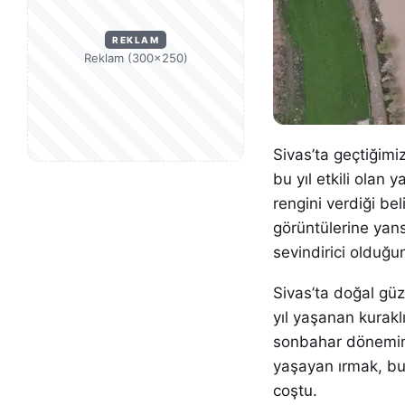
REKLAM
Reklam (300×250)
Sivas’ta geçtiğimi
bu yıl etkili olan 
rengini verdiği bel
görüntülerine yans
sevindirici olduğun
Sivas’ta doğal güz
yıl yaşanan kurak
sonbahar dönemind
yaşayan ırmak, bu 
coştu.