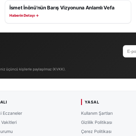
gelişmeler ve bölgedeki doğal yaşam haberleri için
Sivas
İsmet İnönü'nün Barış Vizyonuna Anlamlı Vefa
SAĞLIK
eleri
içerikleri vatandaşlar tarafından yakından takip edil
Haberin Detayı →
iniz üçüncü kişilerle paylaşılmaz (KVKK).
ALI
YASAL
i Eczaneler
Kullanım Şartları
Vakitleri
Gizlilik Politikası
Durumu
Çerez Politikası