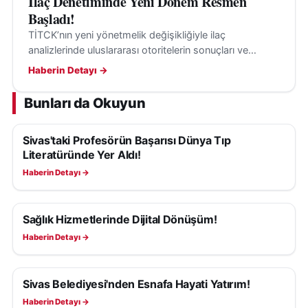
İlaç Denetiminde Yeni Dönem Resmen
Başladı!
TİTCK’nın yeni yönetmelik değişikliğiyle ilaç
analizlerinde uluslararası otoritelerin sonuçları ve
kılavuzları, belirli şartlarla değerlendirmeye alınabilecek.
Haberin Detayı →
Bunları da Okuyun
Sivas'taki Profesörün Başarısı Dünya Tıp
SAĞLIK
Literatüründe Yer Aldı!
Haberin Detayı →
Sağlık Hizmetlerinde Dijital Dönüşüm!
SAĞLIK
Haberin Detayı →
Sivas Belediyesi'nden Esnafa Hayati Yatırım!
SAĞLIK
Haberin Detayı →