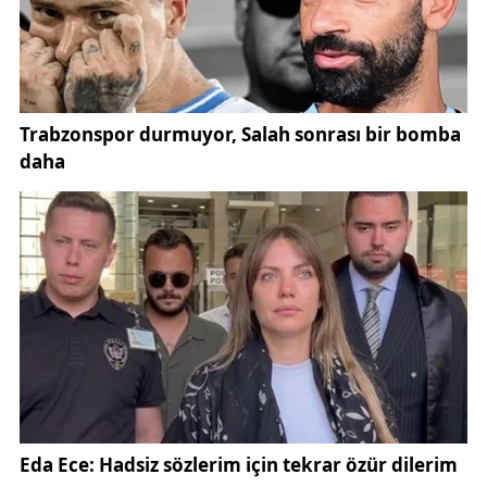
üretiminden dağıtıma kadar tüm aşamalarda daha
verimli bir çalışma ortamı sunuyor.
Kurum bünyesinde geliştirilen ve tamamen ajansın
ihtiyaçlarına göre şekillendirilen yeni yazılım
altyapısı, yapay zekâ destekli özellikleriyle dikkat
çekiyor. Bu teknoloji sayesinde haberlerin
hazırlanması, düzenlenmesi ve yayınlanması
süreçlerinde hız ve doğruluk önemli ölçüde artırıldı.
Aynı zamanda sistem, yoğun trafik anlarında dahi
kesintisiz yayın yapılmasına olanak tanıyarak
okuyucu deneyimini güçlendiriyor.
Yapay zekâ tabanlı altyapı, içeriklerin daha doğru
kategorilendirilmesini ve okuyucuya daha hızlı
ulaştırılmasını mümkün kılıyor. Bu durum, özellikle
güncel gelişmelerin anlık takibinin büyük önem