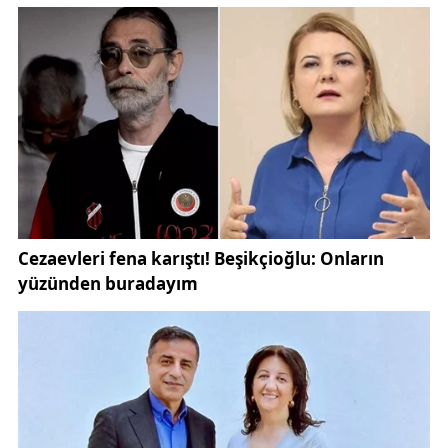
taşıdığı
güncel haberler
ve
siyaset
başlıklarında
Birlik Haber Ajansı’nın etkinliğini artırıyor. Yeni
sistem, ajansın editoryal bağımsızlığını ve haberin
doğruluğunu esas alan yayın politikasıyla da uyumlu
şekilde çalışıyor.
Altyapı yenileme sürecinin en kritik aşamalarından
biri olan teknik çalışmalar ve veri transferleri, uzman
ekipler tarafından detaylı bir planlama ile yürütüldü.
Mevcut içerik arşivinin güvenli biçimde yeni sisteme
aktarılması sağlanırken, herhangi bir veri kaybı
yaşanmadı. Bu sayede Birlik Haber Ajansı’nın
geçmişten bugüne oluşturduğu haber hafızası
korunarak yeni döneme taşındı.
Süreç boyunca yaşanabilecek olası erişim
sorunlarının önüne geçmek amacıyla gerekli tüm