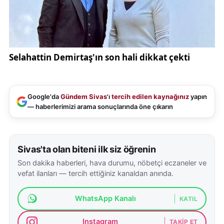
önlemler alındı. Okuyucuların ve paydaşların
gösterdiği anlayış ve sabır, bu geçiş sürecinin
sorunsuz şekilde tamamlanmasında önemli rol
oynadı.
Birlik Haber Ajansı, yeni yayın döneminde
teknolojinin sunduğu imkânları en etkin şekilde
Google'da
Gündem Sivas
'ı
tercih edilen kaynağınız
yapın
kullanarak yayınlarını sürdürmeyi hedefliyor. Ajans;
— haberlerimizi arama sonuçlarında öne çıkarın
sosyal, kültürel, siyasi ve toplumsal alanlarda
tarafsız habercilik
,
doğru bilgi
ve
kamu yararı
ilkelerini merkeze alan yayın anlayışını güçlendirerek
Sivas'ta olan biteni ilk siz öğrenin
yoluna devam edecek.
Son dakika haberleri, hava durumu, nöbetçi eczaneler ve
vefat ilanları — tercih ettiğiniz kanaldan anında.
Özellikle yerel ve ulusal gündemi yakından
ilgilendiren konularda, okuyucuya hızlı ve teyit
WhatsApp Kanalı
KATIL
edilmiş bilgi sunmak ajansın temel öncelikleri
Instagram
TAKIP ET