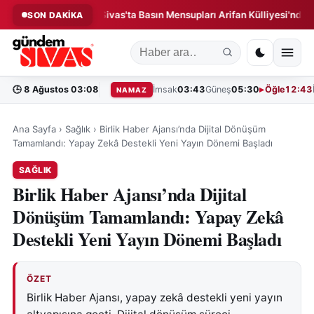
n Paniği!
Sivas'ta Basın Mensupları Arifan Külliyesi'nde Bir Ara
SON DAKİKA
◆
🕒
8 Ağustos 03:08
İmsak
03:43
Güneş
05:30
Öğle
12:43
NAMAZ
Ana Sayfa
›
Sağlık
›
Birlik Haber Ajansı’nda Dijital Dönüşüm
Tamamlandı: Yapay Zekâ Destekli Yeni Yayın Dönemi Başladı
SAĞLIK
Birlik Haber Ajansı’nda Dijital
Dönüşüm Tamamlandı: Yapay Zekâ
Destekli Yeni Yayın Dönemi Başladı
ÖZET
Birlik Haber Ajansı, yapay zekâ destekli yeni yayın