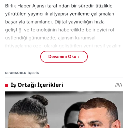
Birlik Haber Ajansı tarafından bir süredir titizlikle
yürütülen yayıncılık altyapısı yenileme çalışmaları
başarıyla tamamlandı. Dijital yayıncılığın hızla
geliştiği ve teknolojinin habercilikte belirleyici rol
üstlendiği günümüzde, ajansın kurumsal
ihtiyaçlarına özel olarak geliştirilen yeni nesil yazılım
altyapısına geçiş süreci planlanan takvim
Devamını Oku ↓
doğrultusunda sonuçlandırıldı. Bu kapsamda hem
teknik hazırlıklar hem de veri aktarım süreçleri
SPONSORLU IÇERIK
herhangi bir aksaklık yaşanmadan tamamlandı.
Yapılan altyapı yenilemesiyle birlikte Birlik Haber
Ajansı, dijital habercilik alanında çağın
gerekliliklerine uygun, güvenilir ve sürdürülebilir bir
yayın sistemine kavuşmuş oldu. Yeni sistem, ajansın
mevcut yayın kapasitesini artırırken, içerik