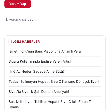
Yorum Yap
ulaştırılması hedefleniyor.
Birlik Haber Ajansı yönetimi, yeni dönemde de
İlk yorumu siz yapın.
şeffaf, güvenilir ve kamuoyunun haber alma hakkını
önceleyen bir yayıncılık anlayışıyla çalışmalarını
sürdüreceklerini vurguluyor. Yapay zekâ destekli
İLGILI HABERLER
altyapının sunduğu olanaklarla birlikte, ajansın haber
üretim kapasitesinin ve dijital görünürlüğünün
İsmet İnönü'nün Barış Vizyonuna Anlamlı Vefa
önemli ölçüde artması bekleniyor.
Sigara Kullanımında Endişe Veren Artış!
İlk 6 Ay Neden Sadece Anne Sütü?
Tedavi Edilmeyen Hepatit B ve C Kansere Dönüşebiliyor!
Sivas'ta Uyanık Şah Damarı Ameliyatı!
Sessiz İlerleyen Tehlike: Hepatit B ve C İçin Erken Tanı
Uyarısı!