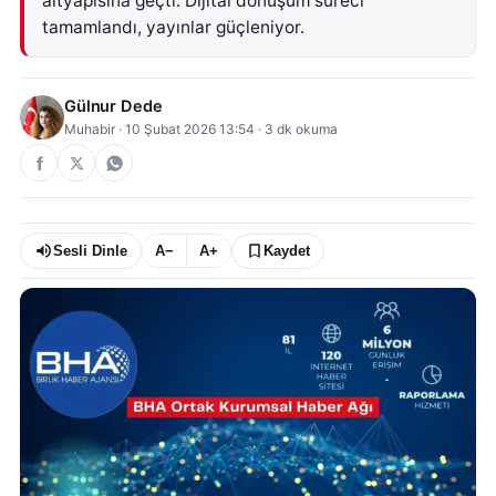
altyapısına geçti. Dijital dönüşüm süreci
tamamlandı, yayınlar güçleniyor.
Gülnur Dede
Muhabir
·
10 Şubat 2026 13:54
·
3
dk okuma
Sesli Dinle
A−
A+
Kaydet