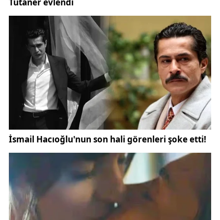
yaşadıklarını ve bu sorunları bastırmak için baskıcı
davranışlara yöneldiklerini ifade etti.
Zorbalık yapan bireylerle mutlaka iletişim kurulması
gerektiğini vurgulayan Kayahan, bu davranışların
normal olmadığının açık bir şekilde anlatılmasının
önemine değindi. Zorbalığa uğrayan çocuklar için
pek çok akademik çalışma ve destek mekanizması
bulunduğunu belirten Kayahan, asıl ihmal edilen
noktanın zorbalığı yapan çocuklar olduğunu söyledi.
Bu çocukların duygularını tanımayı ve ifade etmeyi
öğrenmeden, yalnızca cezalandırma yoluna
gidilmesinin sorunu çözmeyeceğini dile getirdi.
Kayahan’ın açıklamalarına göre, akran zorbalığı
günümüzde öyle ciddi boyutlara ulaştı ki, neredeyse
her gün şiddet vakalarıyla karşılaşılıyor. Zorbalık,