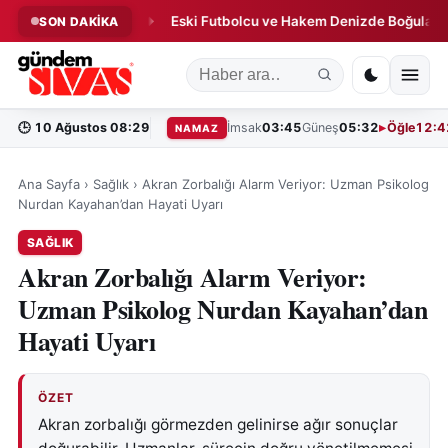
e Kritik Uyarı!
Eski Futbolcu ve Hakem Denizde Boğularak Haya
SON DAKİKA
◆
🕒
10 Ağustos 08:29
İmsak
03:45
Güneş
05:32
Öğle
12:4
NAMAZ
Ana Sayfa
›
Sağlık
›
Akran Zorbalığı Alarm Veriyor: Uzman Psikolog
Nurdan Kayahan’dan Hayati Uyarı
SAĞLIK
Akran Zorbalığı Alarm Veriyor:
Uzman Psikolog Nurdan Kayahan’dan
Hayati Uyarı
ÖZET
Akran zorbalığı görmezden gelinirse ağır sonuçlar