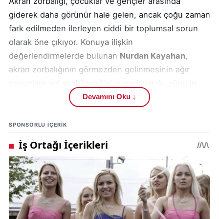
Akran zorbalığı, çocuklar ve gençler arasında
giderek daha görünür hale gelen, ancak çoğu zaman
fark edilmeden ilerleyen ciddi bir toplumsal sorun
olarak öne çıkıyor. Konuya ilişkin
değerlendirmelerde bulunan
Nurdan Kayahan
,
akran zorbalığının görmezden gelinmesinin ağır
sonuçlara yol açabileceğini vurgulayarak, sürecin
doğru yönetilmemesi halinde can kaybına kadar
Devamını Oku ↓
uzanan riskler barındırdığını ifade etti.
SPONSORLU IÇERIK
Akran zorbalığı; bir çocuğun ya da gencin, yaşıtına
karşı fiziksel, psikolojik ya da dijital yollarla baskı
uygulaması olarak tanımlanıyor. Bu baskı, doğrudan
şiddet içerebildiği gibi sosyal dışlama, tehdit, alay
etme veya sosyal medya üzerinden yapılan saldırılar
şeklinde de ortaya çıkabiliyor. Uzmanlara göre,
zorbalığa maruz kalan çocuklar zamanla yaşadıklarını