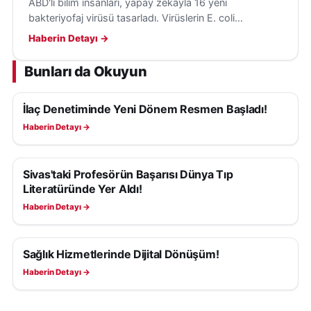
ABD'li bilim insanları, yapay zekâyla 16 yeni
bakteriyofaj virüsü tasarladı. Virüslerin E. coli
bakterilerini hedef aldığı ve insanlara tehdit
Haberin Detayı →
oluşturmadığı belirtildi.
Bunları da Okuyun
İlaç Denetiminde Yeni Dönem Resmen Başladı!
SAĞLIK
Haberin Detayı →
Sivas'taki Profesörün Başarısı Dünya Tıp
SAĞLIK
Literatüründe Yer Aldı!
Haberin Detayı →
Sağlık Hizmetlerinde Dijital Dönüşüm!
SAĞLIK
Haberin Detayı →