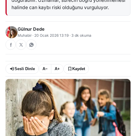
doğurabilir. Uzmanlar, sürecin doğru yönetilmemesi
halinde can kaybı riski olduğunu vurguluyor.
Gülnur Dede
Muhabir
·
20 Ocak 2026 13:19
·
3
dk okuma
Sesli Dinle
A−
A+
Kaydet