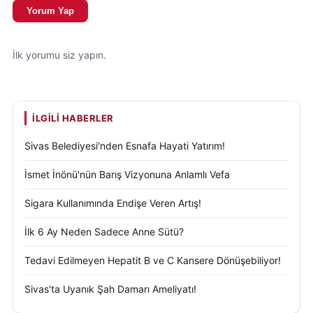
Uzmanlar,
akran zorbalığı
,
okullarda şiddet
,
çocuk
Yorum Yap
psikolojisi
ve
gençlerde empati eğitimi
gibi
başlıklarda yapılacak bilinçlendirme çalışmalarının,
İlk yorumu siz yapın.
hem bireysel hem de toplumsal düzeyde olumlu
sonuçlar doğuracağını vurguluyor.
İLGILI HABERLER
Sivas Belediyesi'nden Esnafa Hayati Yatırım!
İsmet İnönü'nün Barış Vizyonuna Anlamlı Vefa
Sigara Kullanımında Endişe Veren Artış!
İlk 6 Ay Neden Sadece Anne Sütü?
Tedavi Edilmeyen Hepatit B ve C Kansere Dönüşebiliyor!
Sivas'ta Uyanık Şah Damarı Ameliyatı!