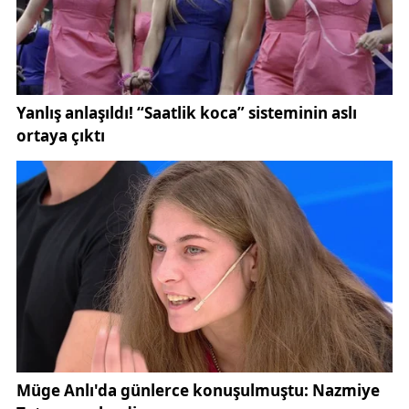
normalleştirebiliyor. Bu durum, sorunun
derinleşmesine ve uzun vadede özgüven kaybı, içe
kapanma ve okuldan uzaklaşma gibi ciddi sonuçlara
yol açabiliyor. Bu kapsamda konu, yalnızca bireysel
bir davranış bozukluğu olarak değil, aynı zamanda
toplumsal bir sorun
olarak ele alınıyor.
Nurdan Kayahan, zorbalığın yalnızca mağdurları
değil, zorbalığı yapan bireyleri de olumsuz
etkilediğine dikkat çekti. Güç gösterisiyle kendini
kabul ettirmeye çalışan çocukların çoğunlukla
duygularını ifade etmekte zorlandığını ve sağlıklı
iletişim kuramadığını belirten Kayahan, empati
yoksunluğunun bu davranışların temelinde yer
aldığını söyledi. Zorba gibi görünen çocukların,
sanılanın aksine, iç dünyalarında ciddi sorunlar