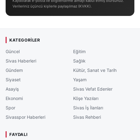
Kaydolarak e-posta ile bilgilendirme almayı kabul etmiş olursunuz.
Verileriniz üçüncü kişilerle paylaşılmaz (KVKK).
KATEGORILER
Güncel
Eğitim
Sivas Haberleri
Sağlık
Gündem
Kültür, Sanat ve Tarih
Siyaset
Yaşam
Asayiş
Sivas Vefat Edenler
Ekonomi
Köşe Yazıları
Spor
Sivas İş İlanları
Sivasspor Haberleri
Sivas Rehberi
FAYDALI