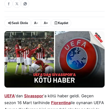
Sesli Dinle
A−
A+
Kaydet
UEFA
'dan
Sivasspor
'a kötü haber geldi. Geçen
sezon 16 Mart tarihinde
Fiorentina
ile oynanan UEFA