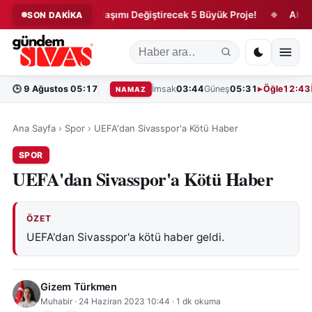
Sivas’ta Ulaşımı Değiştirecek 5 Büyük Proje!
AK Parti’de
SON DAKİKA
◆
◆
🕒
9 Ağustos 05:17
İmsak
03:44
Güneş
05:31
Öğle
12:43
NAMAZ
Ana Sayfa
›
Spor
›
UEFA'dan Sivasspor'a Kötü Haber
SPOR
UEFA'dan Sivasspor'a Kötü Haber
ÖZET
UEFA'dan Sivasspor'a kötü haber geldi.
Gizem Türkmen
Muhabir
·
24 Haziran 2023 10:44
·
1
dk okuma