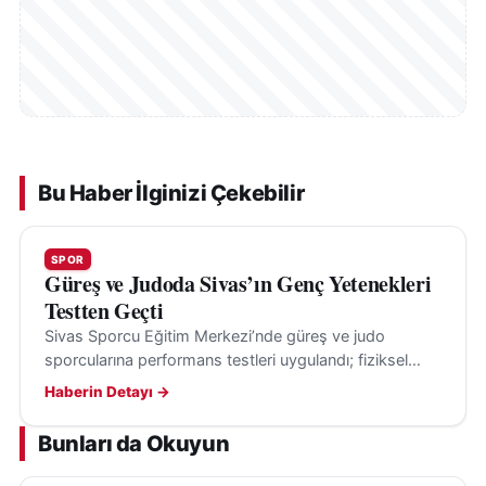
Bu Haber İlginizi Çekebilir
SPOR
Güreş ve Judoda Sivas’ın Genç Yetenekleri
Testten Geçti
Sivas Sporcu Eğitim Merkezi’nde güreş ve judo
sporcularına performans testleri uygulandı; fiziksel
gelişim verileri, antrenman programlarını yönlendirecek.
Haberin Detayı →
Bunları da Okuyun