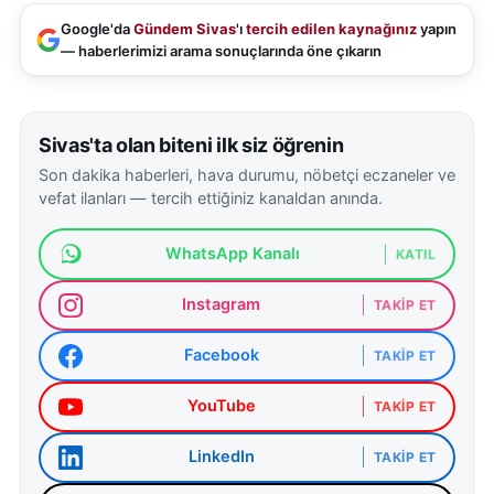
Google'da
Gündem Sivas
'ı
tercih edilen kaynağınız
yapın
— haberlerimizi arama sonuçlarında öne çıkarın
Sivas'ta olan biteni ilk siz öğrenin
Son dakika haberleri, hava durumu, nöbetçi eczaneler ve
vefat ilanları — tercih ettiğiniz kanaldan anında.
WhatsApp Kanalı
KATIL
Instagram
TAKIP ET
Facebook
TAKIP ET
YouTube
TAKIP ET
LinkedIn
TAKIP ET