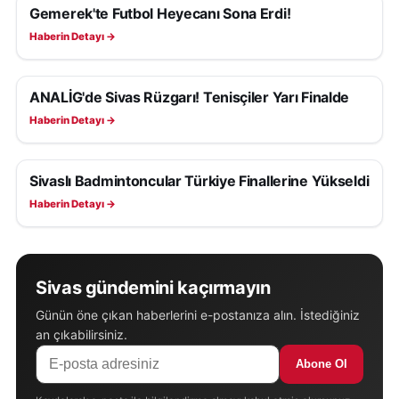
Gemerek'te Futbol Heyecanı Sona Erdi!
SPOR
Haberin Detayı →
ANALİG'de Sivas Rüzgarı! Tenisçiler Yarı Finalde
SPOR
Haberin Detayı →
Sivaslı Badmintoncular Türkiye Finallerine Yükseldi
SPOR
Haberin Detayı →
Sivas gündemini kaçırmayın
Günün öne çıkan haberlerini e-postanıza alın. İstediğiniz
an çıkabilirsiniz.
Abone Ol