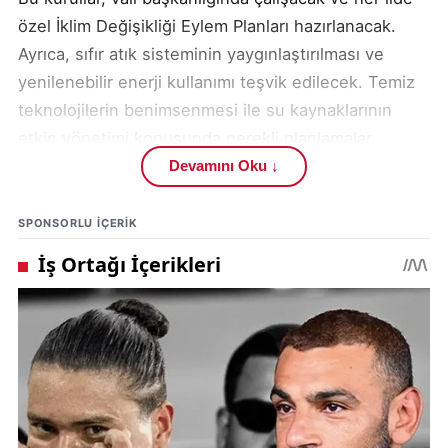
özel İklim Değişikliği Eylem Planları hazırlanacak.
Ayrıca, sıfır atık sisteminin yaygınlaştırılması ve
yenilenebilir enerji kullanımı teşvik edilecek. Temiz
teknolojilerin benimsenmesi ile su kaynaklarının
etkin yönetimi konusunda gerekli planlamalar
yapılacak.
Devamını Oku ↓
Meclis komisyonlarında da hareketli bir hafta
SPONSORLU IÇERIK
bekliyor. Bolu Kartalkaya’daki otel yangınını araştıran
komisyon, yeni haftada iki toplantı gerçekleştirecek.
Yangınla ilgili bilirkişilerden bilgi alınarak olayın tüm
yönleriyle aydınlatılması hedefleniyor. Yapay Zeka
Araştırma Komisyonu ise, Adalet Bakanlığı
yetkililerinin yanı sıra alanında uzman isimlerin
sunumlarına ev sahipliği yapacak.