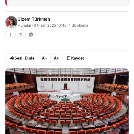
Gizem Türkmen
Muhabir
·
6 Nisan 2025 10:46
·
1
dk okuma
Sesli Dinle
A−
A+
Kaydet