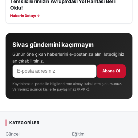
Temsilcilerimizin Avrupa'daki Yol Haritası Belli
SPOR
Oldu!
Haberin Detayı →
Sivas gündemini kaçırmayın
Günün öne çıkan haberlerini e-postanıza alın. İstediğiniz
an çıkabilirsiniz.
Abone Ol
Kaydolarak e-posta ile bilgilendirme almayı kabul etmiş olursunuz.
Verileriniz üçüncü kişilerle paylaşılmaz (KVKK).
KATEGORILER
Güncel
Eğitim