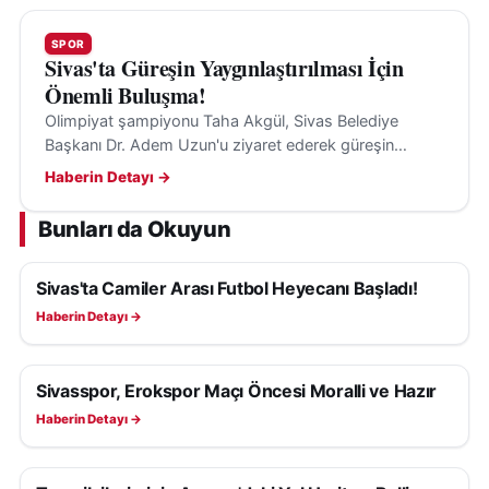
SPOR
Sivas'ta Güreşin Yaygınlaştırılması İçin
Önemli Buluşma!
Olimpiyat şampiyonu Taha Akgül, Sivas Belediye
Başkanı Dr. Adem Uzun'u ziyaret ederek güreşin
yaygınlaştırılması ve gençlerin spora kazandırılması
Haberin Detayı →
üzerine görüşmeler yaptı.
Bunları da Okuyun
Sivas'ta Camiler Arası Futbol Heyecanı Başladı!
SPOR
Haberin Detayı →
Sivasspor, Erokspor Maçı Öncesi Moralli ve Hazır
SPOR
Haberin Detayı →