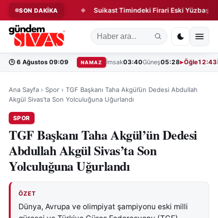
unda Yeni Dönem!
Suikast Timindeki Firari Eski Yüzbaşı Yakala
SON DAKİKA
◆
🕒
6 Ağustos 09:09
İmsak
03:40
Güneş
05:28
Öğle
12:43
NAMAZ
Ana Sayfa
›
Spor
›
TGF Başkanı Taha Akgül’ün Dedesi Abdullah
Akgül Sivas’ta Son Yolculuğuna Uğurlandı
SPOR
TGF Başkanı Taha Akgül’ün Dedesi
Abdullah Akgül Sivas’ta Son
Yolculuğuna Uğurlandı
ÖZET
Dünya, Avrupa ve olimpiyat şampiyonu eski milli