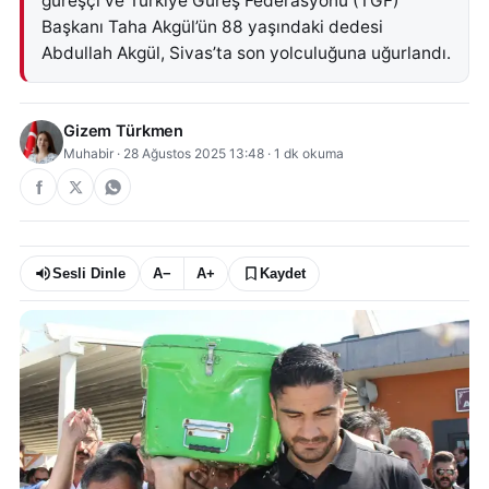
güreşçi ve Türkiye Güreş Federasyonu (TGF)
Başkanı Taha Akgül’ün 88 yaşındaki dedesi
Abdullah Akgül, Sivas’ta son yolculuğuna uğurlandı.
Gizem Türkmen
Muhabir
·
28 Ağustos 2025 13:48
·
1
dk okuma
Sesli Dinle
A−
A+
Kaydet