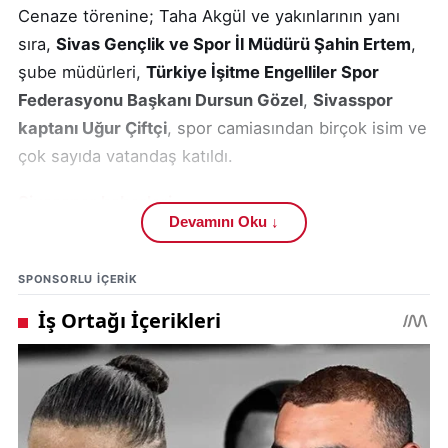
Cenaze törenine; Taha Akgül ve yakınlarının yanı
sıra,
Sivas Gençlik ve Spor İl Müdürü Şahin Ertem
,
şube müdürleri,
Türkiye İşitme Engelliler Spor
Federasyonu Başkanı Dursun Gözel
,
Sivasspor
kaptanı Uğur Çiftçi
, spor camiasından birçok isim ve
çok sayıda vatandaş katıldı.
Sivasspor haberleri
Devamını Oku ↓
Cenazeye katılan vatandaşlar ve spor dünyasından
isimler, TGF Başkanı Taha Akgül’e başsağlığı
SPONSORLU IÇERIK
dileklerinde bulundu. Akgül, dedesinin naaşının
defnedilmesinin ardından taziyeleri kabul etti.