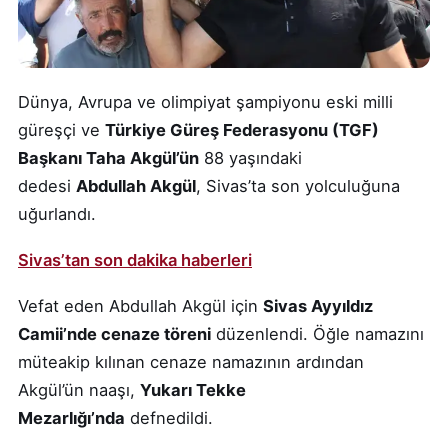
Dünya, Avrupa ve olimpiyat şampiyonu eski milli
güreşçi ve
Türkiye Güreş Federasyonu (TGF)
Başkanı Taha Akgül’ün
88 yaşındaki
dedesi
Abdullah Akgül
, Sivas’ta son yolculuğuna
uğurlandı.
Sivas’tan son dakika haberleri
Vefat eden Abdullah Akgül için
Sivas Ayyıldız
Camii’nde cenaze töreni
düzenlendi. Öğle namazını
müteakip kılınan cenaze namazının ardından
Akgül’ün naaşı,
Yukarı Tekke
Mezarlığı’nda
defnedildi.