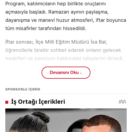
Program, katılımcıların hep birlikte oruçlarını
açmasıyla başladı. Ramazan ayının paylaşma,
dayanışma ve manevi huzur atmosferi, iftar boyunca
tüm misafirler tarafından hissedildi.
İftar sonrası, İlçe Milli Eğitim Müdürü İsa Bal,
öğrencilerle birebir sohbet ederek onların gelecek
hedefleri ve pansiyon hakkındaki taleplerini dinledi.
Konuşmasında gençlerin fikirlerinin eğitim süreçleri
Devamını Oku ↓
için son derece önemli olduğunu vurgulayan Bal,
“Eğitimde sadece akademik başarı değil, sosyal ve
SPONSORLU IÇERIK
kültürel gelişiminiz de bizim için büyük önem
taşıyor. Sizlerin görüşleri, daha iyi bir eğitim ortamı
oluşturma noktasında bizlere yol gösterici olacaktır.
Hep birlikte daha güzel bir gelecek inşa edeceğiz.”
dedi.