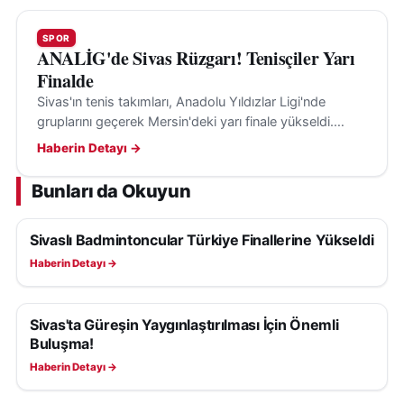
SPOR
ANALİG'de Sivas Rüzgarı! Tenisçiler Yarı
Finalde
Sivas'ın tenis takımları, Anadolu Yıldızlar Ligi'nde
gruplarını geçerek Mersin'deki yarı finale yükseldi.
Başarıları, Sivas sporunun gelişimini gösteriyor.
Haberin Detayı →
Bunları da Okuyun
Sivaslı Badmintoncular Türkiye Finallerine Yükseldi
SPOR
Haberin Detayı →
Sivas'ta Güreşin Yaygınlaştırılması İçin Önemli
SPOR
Buluşma!
Haberin Detayı →