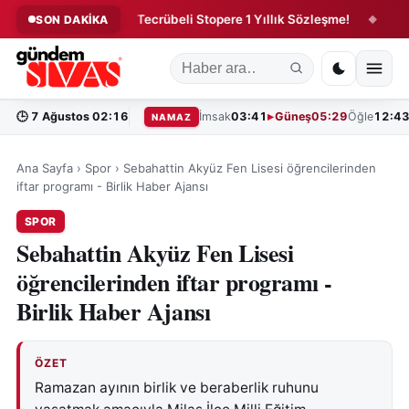
Sivasspor'dan Tecrübeli Stopere 1 Yıllık Sözleşme!
Öğretme
SON DAKİKA
◆
◆
🕒
7 Ağustos 02:16
İmsak
03:41
Güneş
05:29
Öğle
12:4
NAMAZ
Ana Sayfa
›
Spor
›
Sebahattin Akyüz Fen Lisesi öğrencilerinden
iftar programı - Birlik Haber Ajansı
SPOR
Sebahattin Akyüz Fen Lisesi
öğrencilerinden iftar programı -
Birlik Haber Ajansı
ÖZET
Ramazan ayının birlik ve beraberlik ruhunu