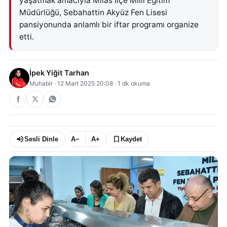
yaşatmak amacıyla Milas İlçe Milli Eğitim
Müdürlüğü, Sebahattin Akyüz Fen Lisesi
pansiyonunda anlamlı bir iftar programı organize
etti.
İpek Yiğit Tarhan
Muhabir
·
12 Mart 2025 20:08
·
1
dk okuma
Sesli Dinle
A−
A+
Kaydet