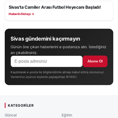
Sivas'ta Camiler Arası Futbol Heyecanı Başladı!
SPOR
Haberin Detayı →
Sivas gündemini kaçırmayın
Günün öne çıkan haberlerini e-postanıza alın. İstediğiniz
an çıkabilirsiniz.
Abone Ol
Kaydolarak e-posta ile bilgilendirme almayı kabul etmiş olursunuz.
Verileriniz üçüncü kişilerle paylaşılmaz (KVKK).
KATEGORILER
Güncel
Eğitim