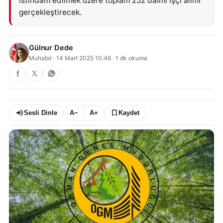
istihdam edilmek üzere toplam 252 daimi işçi alımı
gerçekleştirecek.
Gülnur Dede
Muhabir
·
14 Mart 2025 10:46
·
1
dk okuma
Sesli Dinle
A−
A+
Kaydet