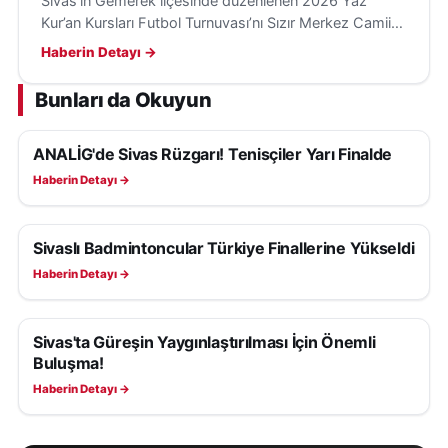
Sivas’ın Gemerek ilçesinde düzenlenen 2026 Yaz
Kur’an Kursları Futbol Turnuvası’nı Sızır Merkez Camii
öğrencileri kazandı; kupa ve madalyalar kapanışta
Haberin Detayı →
verilecek.
Bunları da Okuyun
ANALİG'de Sivas Rüzgarı! Tenisçiler Yarı Finalde
SPOR
Haberin Detayı →
Sivaslı Badmintoncular Türkiye Finallerine Yükseldi
SPOR
Haberin Detayı →
Sivas'ta Güreşin Yaygınlaştırılması İçin Önemli
SPOR
Buluşma!
Haberin Detayı →