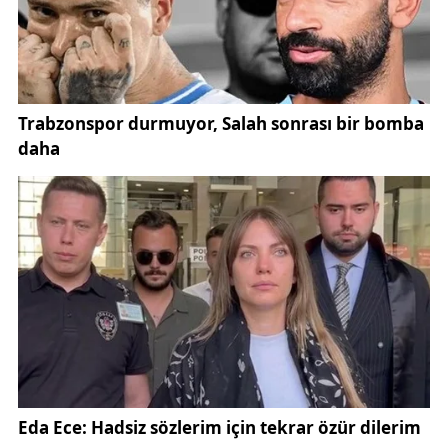
Kapısı (
https://isealimkariyerkapisi.cbiko.gov.tr
)
üzerinden başvurularını yapabilecek.
Müfettiş Yardımcılığı Giriş Sınavı, 27 Nisan’da iki
oturum halinde gerçekleştirilecek. Yazılı sınavda
başarılı olan adaylar, sözlü sınava da tabi tutulacak.