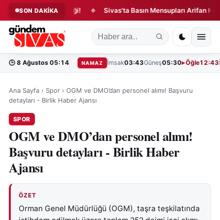
sinde Yangın Paniği!
Sivas'ta Basın Mensupları Arifan Külliyesi'
SON DAKİKA
◆
🕒
8 Ağustos 05:14
İmsak
03:43
Güneş
05:30
Öğle
12:43
NAMAZ
Ana Sayfa
›
Spor
›
OGM ve DMO’dan personel alımı! Başvuru
detayları - Birlik Haber Ajansı
SPOR
OGM ve DMO’dan personel alımı!
Başvuru detayları - Birlik Haber
Ajansı
ÖZET
Orman Genel Müdürlüğü (OGM), taşra teşkilatında