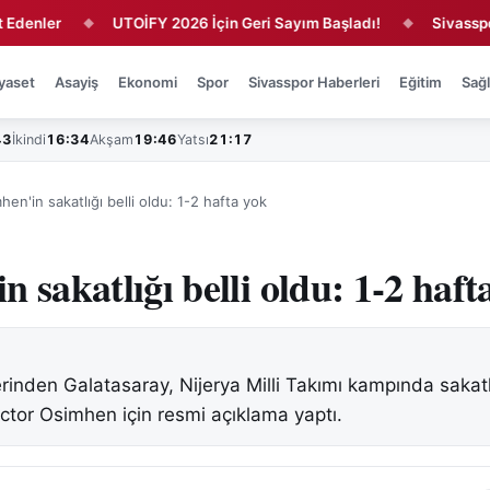
ler
UTOİFY 2026 İçin Geri Sayım Başladı!
Sivasspor'da 
◆
◆
yaset
Asayiş
Ekonomi
Spor
Sivasspor Haberleri
Eğitim
Sağl
43
İkindi
16:34
Akşam
19:46
Yatsı
21:17
hen'in sakatlığı belli oldu: 1-2 hafta yok
 sakatlığı belli oldu: 1-2 haft
erinden Galatasaray, Nijerya Milli Takımı kampında saka
ictor Osimhen için resmi açıklama yaptı.