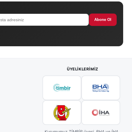
Abone Ol
ÜYELIKLERIMIZ
Kurumumuz TİMBİR üyesi, BHA ve İHA