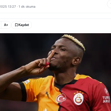
 2025 13:27
·
1
dk okuma
A+
Kaydet