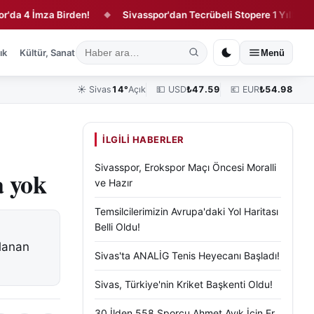
4 İmza Birden!
Sivasspor'dan Tecrübeli Stopere 1 Yıllık Sözleş
◆
ık
Kültür, Sanat ve Tarih
Yaşam
Sivas Vefat Edenler
Köşe Yazılar
Menü
☀️
Sivas
14°
Açık
💵 USD
₺
47.59
💶 EUR
₺
54.98
İLGILI HABERLER
Sivasspor, Erokspor Maçı Öncesi Moralli
a yok
ve Hazır
Temsilcilerimizin Avrupa'daki Yol Haritası
Belli Oldu!
tlanan
Sivas'ta ANALİG Tenis Heyecanı Başladı!
Sivas, Türkiye'nin Kriket Başkenti Oldu!
30 İlden 558 Sporcu Ahmet Ayık İçin Er