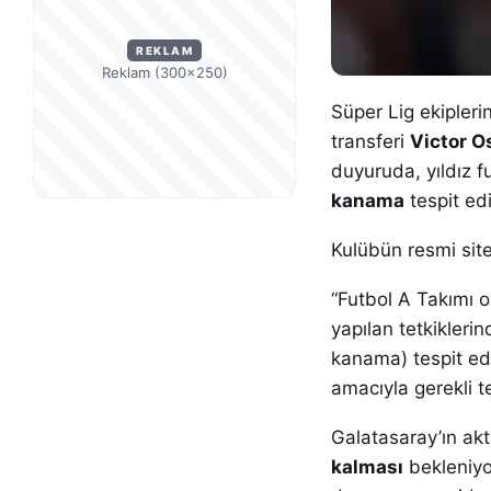
REKLAM
Reklam (300×250)
Süper Lig ekipler
transferi
Victor 
duyuruda, yıldız 
kanama
tespit edil
Kulübün resmi site
“Futbol A Takımı
yapılan tetkikleri
kanama) tespit ed
amacıyla gerekli t
Galatasaray’ın akt
kalması
bekleniyo