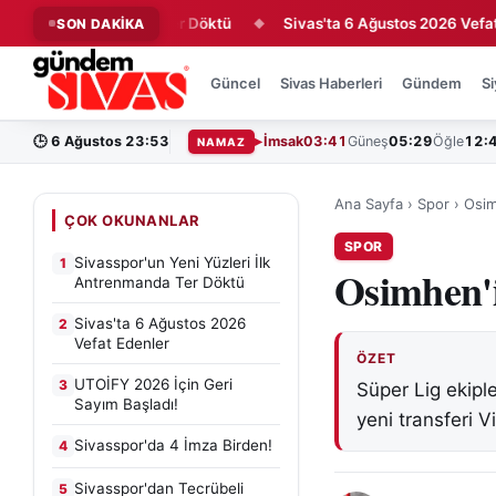
 İlk Antrenmanda Ter Döktü
Sivas'ta 6 Ağustos 2026 Vefat Eden
SON DAKİKA
◆
Güncel
Sivas Haberleri
Gündem
Si
🕒
6 Ağustos 23:53
İmsak
03:41
Güneş
05:29
Öğle
12:
NAMAZ
Ana Sayfa
›
Spor
›
Osim
ÇOK OKUNANLAR
SPOR
Sivasspor'un Yeni Yüzleri İlk
1
Osimhen'in
Antrenmanda Ter Döktü
Sivas'ta 6 Ağustos 2026
2
Vefat Edenler
ÖZET
UTOİFY 2026 İçin Geri
3
Süper Lig ekipl
Sayım Başladı!
yeni transferi V
Sivasspor'da 4 İmza Birden!
4
Sivasspor'dan Tecrübeli
5