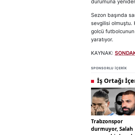
durumuna yeniden 
Sezon başında sarı
sevgilisi olmuştu.
golcü futbolcunun
yaratıyor.
KAYNAK:
SONDA
SPONSORLU IÇERIK