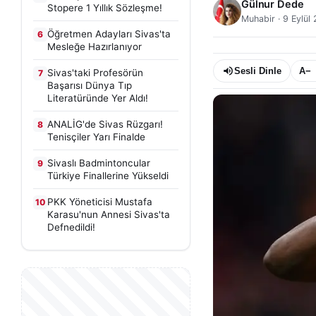
Gülnur Dede
Stopere 1 Yıllık Sözleşme!
Muhabir
·
9 Eylül
Öğretmen Adayları Sivas'ta
6
Mesleğe Hazırlanıyor
Sesli Dinle
A−
Sivas'taki Profesörün
7
Başarısı Dünya Tıp
Literatüründe Yer Aldı!
ANALİG'de Sivas Rüzgarı!
8
Tenisçiler Yarı Finalde
Sivaslı Badmintoncular
9
Türkiye Finallerine Yükseldi
PKK Yöneticisi Mustafa
10
Karasu'nun Annesi Sivas'ta
Defnedildi!