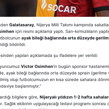
inden
Galatasaray
, Nijerya Milli Takımı kampında sakatl
Osimhen
için resmi açıklama yaptı. Sarı-kırmızılıların yaptı
futbolcunun
ayak bileği bağlarında orta düzeyde gerilm
diği bildirildi.
sinden yapılan açıklamada şu ifadelere yer verildi:
 oyuncumuz
Victor Osimhen
’in bugün sponsor hastanem
nde, ayak bileği bağlarında orta düzeyde sprain (gerilme 
ilmiş olup futbolcumuzun en kısa sürede sahalara dönm
edaviye başlanmıştır.”
ardığı bilgilere göre,
Nijeryalı yıldızın 1-2 hafta sahal
r. Sağlık ekibinin uygulayacağı tedavi programı sonrası