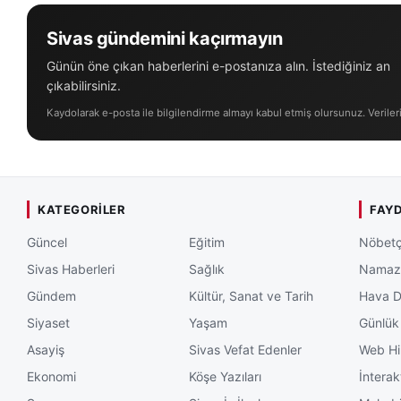
Sivas gündemini kaçırmayın
Günün öne çıkan haberlerini e-postanıza alın. İstediğiniz an
çıkabilirsiniz.
Kaydolarak e-posta ile bilgilendirme almayı kabul etmiş olursunuz. Veriler
KATEGORILER
FAYD
Güncel
Eğitim
Nöbetç
Sivas Haberleri
Sağlık
Namaz 
Gündem
Kültür, Sanat ve Tarih
Hava 
Siyaset
Yaşam
Günlük
Asayiş
Sivas Vefat Edenler
Web Hi
Ekonomi
Köşe Yazıları
İnterak