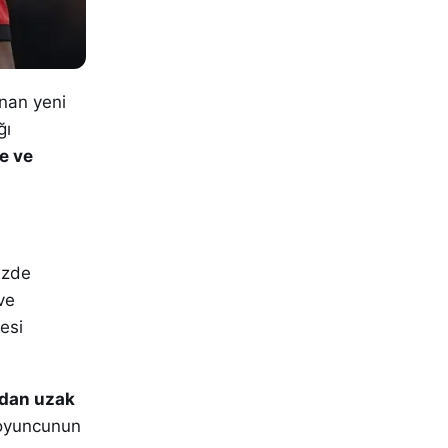
anan yeni
ğı
e ve
izde
ve
esi
ardan uzak
 oyuncunun