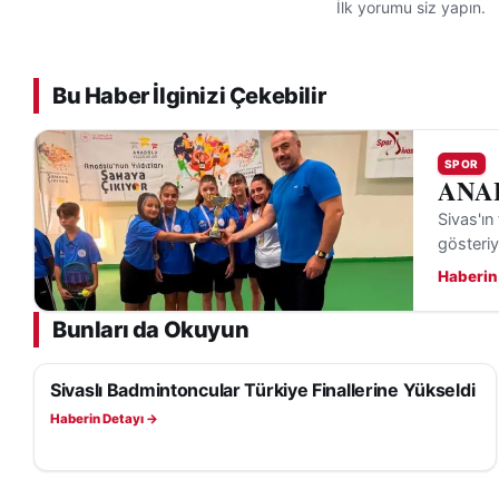
İlk yorumu siz yapın.
Bu Haber İlginizi Çekebilir
SPOR
ANALİ
Sivas'ın
gösteriy
Haberin
Bunları da Okuyun
Sivaslı Badmintoncular Türkiye Finallerine Yükseldi
SPOR
Haberin Detayı →