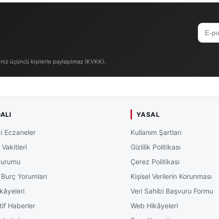
iniz üçüncü kişilerle paylaşılmaz (KVKK).
ALI
YASAL
i Eczaneler
Kullanım Şartları
Vakitleri
Gizlilik Politikası
Durumu
Çerez Politikası
 Burç Yorumları
Kişisel Verilerin Korunması
kâyeleri
Veri Sahibi Başvuru Formu
tif Haberler
Web Hikâyeleri